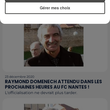
LICENCIÉ DU PSG !
Gérer mes choix
C'est une énorme surprise...
23 décembre 2020
RAYMOND DOMENECH ATTENDU DANS LES
PROCHAINES HEURES AU FC NANTES !
L'officialisation ne devrait plus tarder.