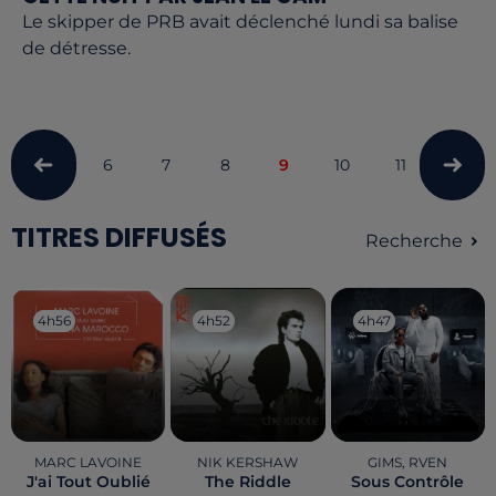
Le skipper de PRB avait déclenché lundi sa balise
de détresse.
6
7
8
9
10
11
12
TITRES DIFFUSÉS
Recherche
4h56
4h56
4h52
4h52
4h47
4h47
MARC LAVOINE
NIK KERSHAW
GIMS, RVEN
J'ai Tout Oublié
The Riddle
Sous Contrôle