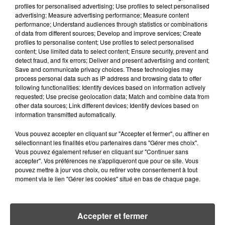
profiles for personalised advertising; Use profiles to select personalised
advertising; Measure advertising performance; Measure content
26 décembre 2020
performance; Understand audiences through statistics or combinations
C'EST OFFICIEL, RAYMOND DOMENECH EST LE
of data from different sources; Develop and improve services; Create
NOUVEL ENTRAÎNEUR DU FC...
profiles to personalise content; Use profiles to select personalised
content; Use limited data to select content; Ensure security, prevent and
La maison jaune a officialisé la nouvelle ce samedi
detect fraud, and fix errors; Deliver and present advertising and content;
26 septembre.
Save and communicate privacy choices. These technologies may
process personal data such as IP address and browsing data to offer
following functionalities: Identify devices based on information actively
requested; Use precise geolocation data; Match and combine data from
other data sources; Link different devices; Identify devices based on
information transmitted automatically.
Vous pouvez accepter en cliquant sur "Accepter et fermer", ou affiner en
sélectionnant les finalités et/ou partenaires dans "Gérer mes choix".
Vous pouvez également refuser en cliquant sur "Continuer sans
accepter". Vos préférences ne s'appliqueront que pour ce site. Vous
pouvez mettre à jour vos choix, ou retirer votre consentement à tout
moment via le lien "Gérer les cookies" situé en bas de chaque page.
24 décembre 2020
Accepter et fermer
COUP DE THÉÂTRE, THOMAS TUCHEL EST