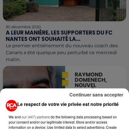
30 décembre 2020
A LEUR MANIÈRE, LES SUPPORTERS DU FC
NANTES ONT SOUHAITÉ LA...
Le premier entraînement du nouveau coach des
Canaris a été quelque peu perturbé ce mercredi
matin.
Continuer sans accepter
Le respect de votre vie privée est notre priorité
We and
our (447) partners
do the following data processing based on
your consent and/or our legitimate interest: Store and/or access
information on a device; Use limited data to select advertising; Create