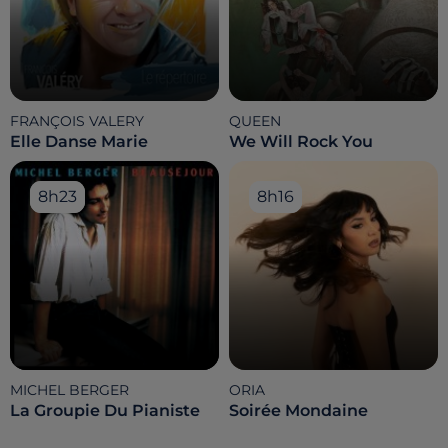
FRANÇOIS VALERY
QUEEN
Elle Danse Marie
We Will Rock You
8h23
8h23
8h16
8h16
MICHEL BERGER
ORIA
La Groupie Du Pianiste
Soirée Mondaine