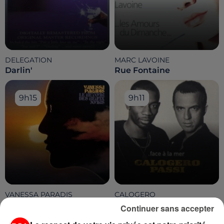
DELEGATION
MARC LAVOINE
Darlin'
Rue Fontaine
9h15
9h15
9h11
9h11
VANESSA PARADIS
CALOGERO
Les Épines Du Coeur
Face À La Mer
Continuer sans accepter