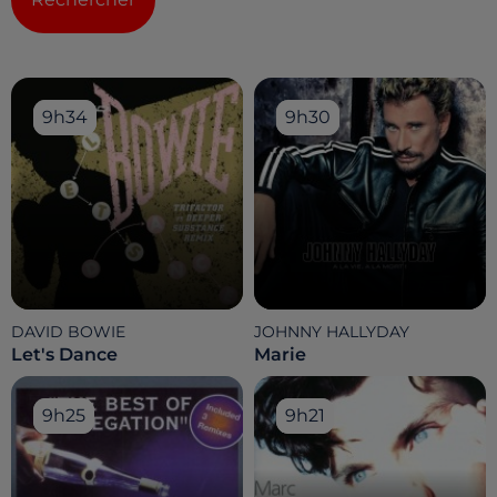
9h34
9h34
9h30
9h30
DAVID BOWIE
JOHNNY HALLYDAY
Let's Dance
Marie
9h25
9h25
9h21
9h21