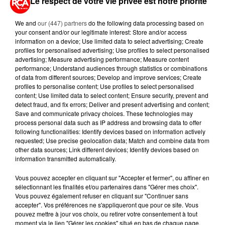
Le respect de votre vie privée est notre priorité
9h07
9h07
9h04
9h04
We and
our (447) partners
do the following data processing based on
your consent and/or our legitimate interest: Store and/or access
information on a device; Use limited data to select advertising; Create
profiles for personalised advertising; Use profiles to select personalised
advertising; Measure advertising performance; Measure content
performance; Understand audiences through statistics or combinations
of data from different sources; Develop and improve services; Create
profiles to personalise content; Use profiles to select personalised
content; Use limited data to select content; Ensure security, prevent and
detect fraud, and fix errors; Deliver and present advertising and content;
THE BANGLES
DANIEL BALAVOINE
Save and communicate privacy choices. These technologies may
Walk Like An Egyptian
Le Chanteur
process personal data such as IP address and browsing data to offer
following functionalities: Identify devices based on information actively
requested; Use precise geolocation data; Match and combine data from
8h56
8h56
8h45
8h45
other data sources; Link different devices; Identify devices based on
information transmitted automatically.
Vous pouvez accepter en cliquant sur "Accepter et fermer", ou affiner en
sélectionnant les finalités et/ou partenaires dans "Gérer mes choix".
Vous pouvez également refuser en cliquant sur "Continuer sans
accepter". Vos préférences ne s'appliqueront que pour ce site. Vous
pouvez mettre à jour vos choix, ou retirer votre consentement à tout
moment via le lien "Gérer les cookies" situé en bas de chaque page.