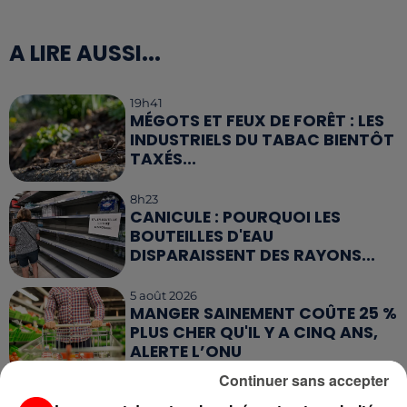
A LIRE AUSSI...
19h41
MÉGOTS ET FEUX DE FORÊT : LES
INDUSTRIELS DU TABAC BIENTÔT
TAXÉS...
8h23
CANICULE : POURQUOI LES
BOUTEILLES D'EAU
DISPARAISSENT DES RAYONS...
5 août 2026
MANGER SAINEMENT COÛTE 25 %
PLUS CHER QU'IL Y A CINQ ANS,
ALERTE L’ONU
Continuer sans accepter
5 août 2026