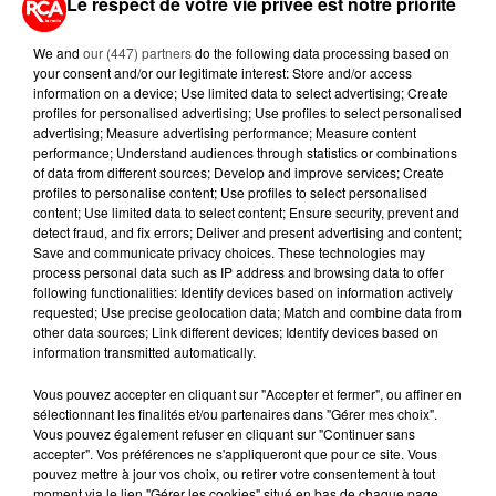
Le respect de votre vie privée est notre priorité
QUELLES SONT LES MARQUES QUI
OFFRENT LE MEILLEUR RAPPORT...
We and
our (447) partners
do the following data processing based on
your consent and/or our legitimate interest: Store and/or access
information on a device; Use limited data to select advertising; Create
5 août 2026
profiles for personalised advertising; Use profiles to select personalised
MOUCHES : LES 5 RÉFLEXES À
advertising; Measure advertising performance; Measure content
ADOPTER POUR ÉVITER
performance; Understand audiences through statistics or combinations
L'INVASION CET ÉTÉ...
of data from different sources; Develop and improve services; Create
profiles to personalise content; Use profiles to select personalised
content; Use limited data to select content; Ensure security, prevent and
4 août 2026
detect fraud, and fix errors; Deliver and present advertising and content;
ÉCLIPSE SOLAIRE DU 12 AOÛT : LA
Save and communicate privacy choices. These technologies may
RUÉE VERS LES LUNETTES DE...
process personal data such as IP address and browsing data to offer
following functionalities: Identify devices based on information actively
requested; Use precise geolocation data; Match and combine data from
other data sources; Link different devices; Identify devices based on
information transmitted automatically.
Vous pouvez accepter en cliquant sur "Accepter et fermer", ou affiner en
RETROUVEZ TOUTE L'ACTU DE LA RÉGION ET
sélectionnant les finalités et/ou partenaires dans "Gérer mes choix".
Vous pouvez également refuser en cliquant sur "Continuer sans
RECEVEZ LES ALERTES INFOS DE LA RÉDACTION
accepter". Vos préférences ne s'appliqueront que pour ce site. Vous
EN TÉLÉCHARGEANT L'APPLICATION MOBILE
pouvez mettre à jour vos choix, ou retirer votre consentement à tout
RCA
moment via le lien "Gérer les cookies" situé en bas de chaque page.