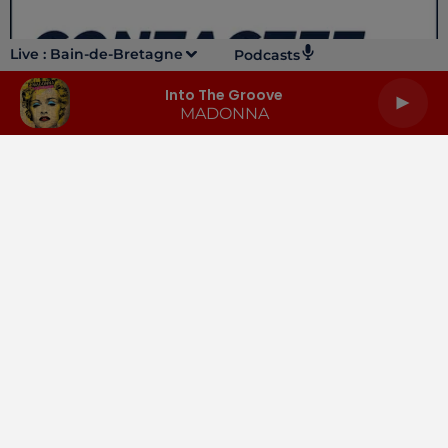
Live :
Bain-de-Bretagne
Podcasts
Into The Groove
MADONNA
LA RADIO
INFOS
PODCASTS
RENDEZ-VOUS
PUBLICITÉ