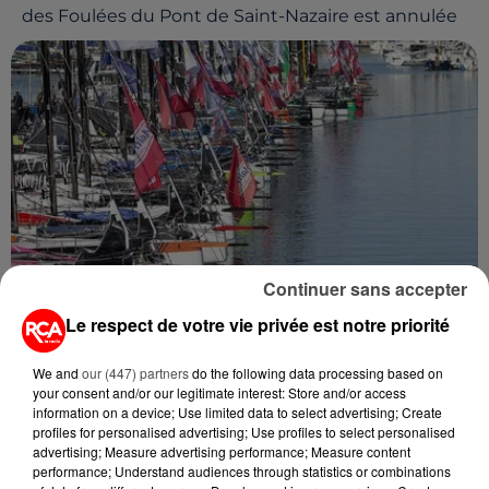
des Foulées du Pont de Saint-Nazaire est annulée
Continuer sans accepter
Le respect de votre vie privée est notre priorité
22 juin 2020
LES SABLES-D’OLONNE : LA 17ÈME ÉDITION DE
LA SOLO MAITRE COQ, C’EST...
We and
our (447) partners
do the following data processing based on
your consent and/or our legitimate interest: Store and/or access
La course était initialement prévue au mois de mars
information on a device; Use limited data to select advertising; Create
profiles for personalised advertising; Use profiles to select personalised
advertising; Measure advertising performance; Measure content
performance; Understand audiences through statistics or combinations