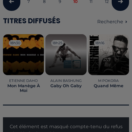
7
8
9
10
11
12
13
TITRES DIFFUSÉS
Recherche
18h30
18h30
18h25
18h25
18h16
18h16
ETIENNE DAHO
ALAIN BASHUNG
M POKORA
Mon Manège À
Gaby Oh Gaby
Quand Même
Moi
Cet élément est masqué compte-tenu du refus