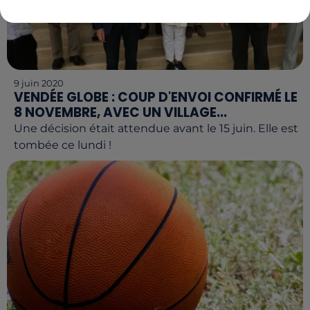
9 juin 2020
VENDÉE GLOBE : COUP D'ENVOI CONFIRMÉ LE
8 NOVEMBRE, AVEC UN VILLAGE...
Une décision était attendue avant le 15 juin. Elle est
tombée ce lundi !