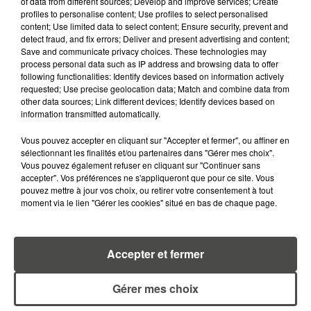
of data from different sources; Develop and improve services; Create
profiles to personalise content; Use profiles to select personalised
content; Use limited data to select content; Ensure security, prevent and
detect fraud, and fix errors; Deliver and present advertising and content;
Save and communicate privacy choices. These technologies may
process personal data such as IP address and browsing data to offer
following functionalities: Identify devices based on information actively
requested; Use precise geolocation data; Match and combine data from
other data sources; Link different devices; Identify devices based on
information transmitted automatically.
16 juin 2020
Vous pouvez accepter en cliquant sur "Accepter et fermer", ou affiner en
FC NANTES : 28 CANARIS DE RETOUR À
sélectionnant les finalités et/ou partenaires dans "Gérer mes choix".
L'ENTRAÎNEMENT CE MARDI
Vous pouvez également refuser en cliquant sur "Continuer sans
accepter". Vos préférences ne s'appliqueront que pour ce site. Vous
Le FC Nantes reprend les entraînements
pouvez mettre à jour vos choix, ou retirer votre consentement à tout
individuels.
moment via le lien "Gérer les cookies" situé en bas de chaque page.
Accepter et fermer
Gérer mes choix