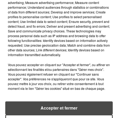
advertising; Measure advertising performance; Measure content
performance; Understand audiences through statistics or combinations
of data from different sources; Develop and improve services; Create
profiles to personalise content; Use profiles to select personalised
content; Use limited data to select content; Ensure security, prevent and
detect fraud, and fix errors; Deliver and present advertising and content;
Save and communicate privacy choices. These technologies may
process personal data such as IP address and browsing data to offer
following functionalities: Identify devices based on information actively
requested; Use precise geolocation data; Match and combine data from
other data sources; Link different devices; Identify devices based on
information transmitted automatically.
Vous pouvez accepter en cliquant sur "Accepter et fermer", ou affiner en
sélectionnant les finalités et/ou partenaires dans "Gérer mes choix".
Vous pouvez également refuser en cliquant sur "Continuer sans
accepter". Vos préférences ne s'appliqueront que pour ce site. Vous
pouvez mettre à jour vos choix, ou retirer votre consentement à tout
moment via le lien "Gérer les cookies" situé en bas de chaque page.
QUELQUES MOTS D'HARVEY AU MICRO - NBH
LE PODCAST
Accepter et fermer
NBH le Podcast