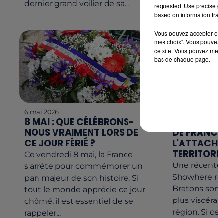
dernier grand voilier de sa...
requested; Use precise g
based on information tra
Vous pouvez accepter en 
mes choix". Vous pouvez
ce site. Vous pouvez met
bas de chaque page.
6 mai 2026
5 mai 2026
8 MAI : QUE CÉLÉBRONS-
LES BRET
NOUS VRAIMENT LORS DE
DE FRANC
CE JOUR FÉRIÉ ?
L'ATTAC
TERRITOR
Ce vendredi 8 mai, la France
Une récent
s'arrête pour commémorer un
Showhere r
pan majeur de son histoire. Si
Bretons sont
tout le monde apprécie ce jour
plus viscéra
chômé, il est essentiel de se
région. Si 
rappeler...