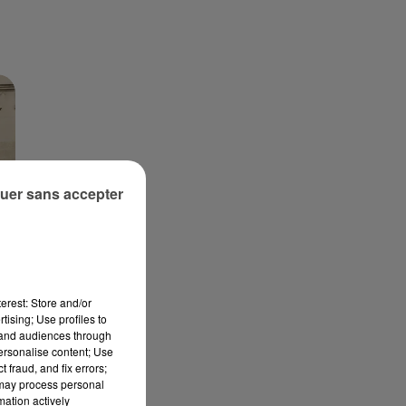
uer sans accepter
EZ
erest: Store and/or
tising; Use profiles to
tand audiences through
s
personalise content; Use
 fraud, and fix errors;
 may process personal
mation actively