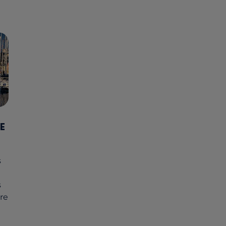
E
s
s
tre