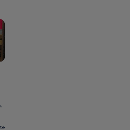
e
tte