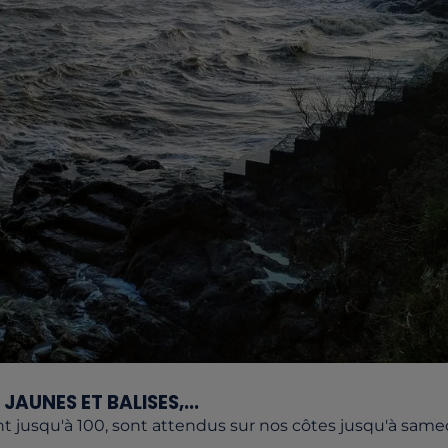
JAUNES ET BALISES,...
t jusqu'à 100, sont attendus sur nos côtes jusqu'à samed