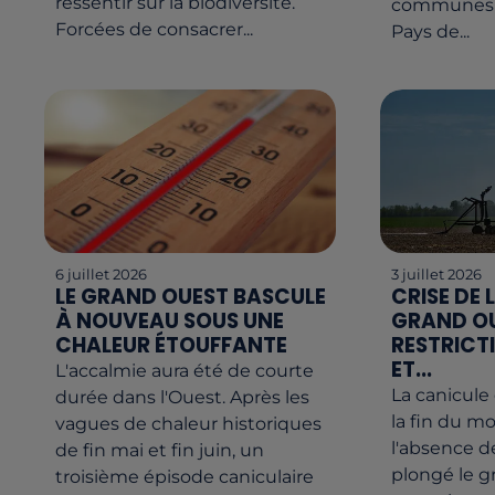
ressentir sur la biodiversité.
communes d
Forcées de consacrer...
Pays de...
6 juillet 2026
3 juillet 2026
LE GRAND OUEST BASCULE
CRISE DE 
À NOUVEAU SOUS UNE
GRAND OU
CHALEUR ÉTOUFFANTE
RESTRICT
ET...
L'accalmie aura été de courte
La canicule
durée dans l'Ouest. Après les
la fin du mo
vagues de chaleur historiques
l'absence d
de fin mai et fin juin, un
plongé le 
troisième épisode caniculaire