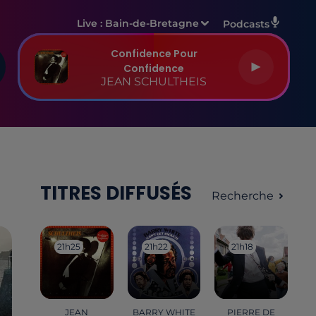
Live :
Bain-de-Bretagne
Podcasts
Confidence Pour
Confidence
JEAN SCHULTHEIS
TITRES DIFFUSÉS
Recherche
21h25
21h25
21h22
21h22
21h18
21h18
JEAN
BARRY WHITE
PIERRE DE