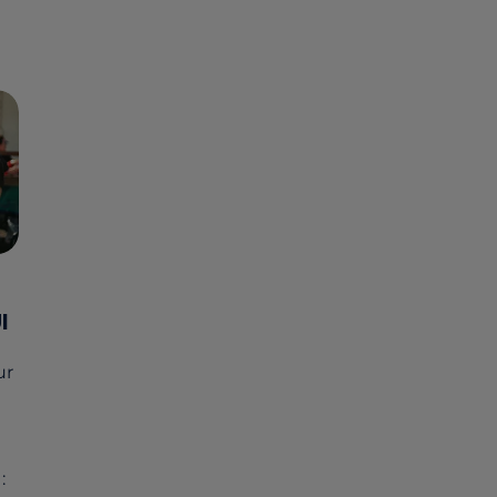
I
ur
: