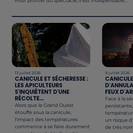
Pour profiter du spectacle, il est indispensable...
13 juillet 2026
9 juillet 2026
CANICULE ET SÉCHERESSE :
CANICULE 
LES APICULTEURS
D'ANNULA
S'INQUIÈTENT D'UNE
FEUX D'AR
RÉCOLTE...
Face à la s
Alors que le Grand Ouest
persistante,
étouffe sous la canicule,
température
l'impact des températures
un risque d
commence à se faire durement
de très no