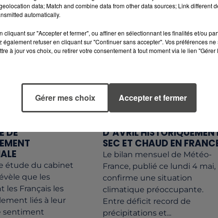
redressement...
eolocation data; Match and combine data from other data sources; Link different de
nsmitted automatically.
cliquant sur "Accepter et fermer", ou affiner en sélectionnant les finalités et/ou pa
 également refuser en cliquant sur "Continuer sans accepter". Vos préférences ne 
tre à jour vos choix, ou retirer votre consentement à tout moment via le lien "Gérer 
Gérer mes choix
Accepter et fermer
5 mai 2026
ONS CHAMPIONS
SÉCHERESSE : UN MOIS
E DE
D’AVRIL HISTORIQUEMEN
HEMENT
SEC ET CHAUD EN FRANC
IALE
Le bilan mensuel de Météo-
e étude du cabinet
France, publié ce lundi 4 mai,
évèle que les
confirme une situation
 les Français les
climatique préoccupante.
lement liés à leur
Entre déficit record de
ce sentiment
précipitations et...