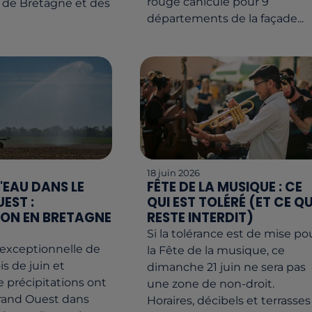
rouge canicule pour 9
e Bretagne et des
départements de la façade...
18 juin 2026
L'EAU DANS LE
FÊTE DE LA MUSIQUE : CE
EST :
QUI EST TOLÉRÉ (ET CE QU
ION EN BRETAGNE
RESTE INTERDIT)
Si la tolérance est de mise po
 exceptionnelle de
la Fête de la musique, ce
is de juin et
dimanche 21 juin ne sera pas
e précipitations ont
une zone de non-droit.
grand Ouest dans
Horaires, décibels et terrasses 