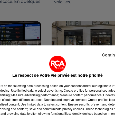
récoce. En quelques
voici les...
Contin
13 mai 2026
CF : UNE JOURNÉE
LIQUIDATION TOTALE CH
ANNONCE SUR LES
MINELLI : LES MAGASINS
Le respect de votre vie privée est notre priorité
L'OUEST
FERMERONT...
ers
do the following data processing based on your consent and/or our legitimate int
trois supprimé, des
L'enseigne de chaussures
device; Use limited data to select advertising; Create profiles for personalised adver
nt perturbés : les
Minelli, fondée en 1973, jette
vertising; Measure advertising performance; Measure content performance; Unders
ont invités à
définitivement l'éponge aprè
ns of data from different sources; Develop and improve services; Create profiles to 
alised content; Use limited data to select content; Ensure security, prevent and detect
eurs déplacements
une série de restructurations
ertising and content; Save and communicate privacy choices. These technologies
10 juin.
infructueuses. Placée en
and browsing data to offer following functionalities: Identify devices based on infor