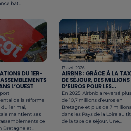
nce bat...
17 avril 2026
ATIONS DU 1ER-
AIRBNB : GRÂCE À LA TAX
S RASSEMBLEMENTS
DE SÉJOUR, DES MILLIONS
ANS L’OUEST
D’EUROS POUR LES...
eport
En 2025, Airbnb a reversé plu
ntal de la réforme
de 10,7 millions d’euros en
l du 1er mai,
Bretagne et plus de 7 million
cale maintient ses
dans les Pays de la Loire au ti
 rassemblements ce
de la taxe de séjour. Une...
n Bretagne et...