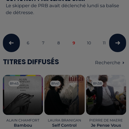
Le skipper de PRB avait déclenché lundi sa balise
de détresse.
6
7
8
9
10
11
12
TITRES DIFFUSÉS
Recherche
8h45
8h45
8h41
8h41
8h38
8h38
ALAIN CHAMFORT
LAURA BRANIGAN
PIERRE DE MAERE
Bambou
Self Control
Je Pense Vous