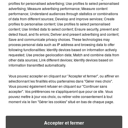
profiles for personalised advertising; Use profiles to select personalised
advertising; Measure advertising performance; Measure content
26 décembre 2020
performance; Understand audiences through statistics or combinations
C'EST OFFICIEL, RAYMOND DOMENECH EST LE
of data from different sources; Develop and improve services; Create
NOUVEL ENTRAÎNEUR DU FC...
profiles to personalise content; Use profiles to select personalised
content; Use limited data to select content; Ensure security, prevent and
La maison jaune a officialisé la nouvelle ce samedi
detect fraud, and fix errors; Deliver and present advertising and content;
26 septembre.
Save and communicate privacy choices. These technologies may
process personal data such as IP address and browsing data to offer
following functionalities: Identify devices based on information actively
requested; Use precise geolocation data; Match and combine data from
other data sources; Link different devices; Identify devices based on
information transmitted automatically.
Vous pouvez accepter en cliquant sur "Accepter et fermer", ou affiner en
sélectionnant les finalités et/ou partenaires dans "Gérer mes choix".
Vous pouvez également refuser en cliquant sur "Continuer sans
accepter". Vos préférences ne s'appliqueront que pour ce site. Vous
pouvez mettre à jour vos choix, ou retirer votre consentement à tout
moment via le lien "Gérer les cookies" situé en bas de chaque page.
24 décembre 2020
Accepter et fermer
COUP DE THÉÂTRE, THOMAS TUCHEL EST