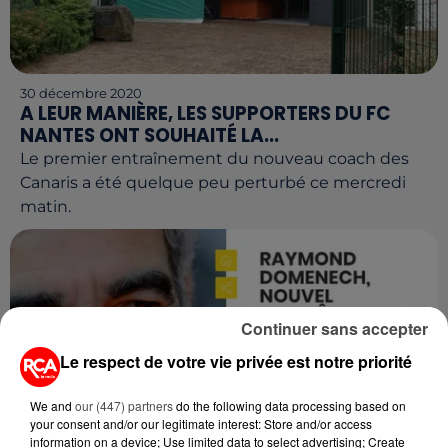
30 décembre 2020
A LEUR MANIÈRE, LES SUPPORTERS DU FC
NANTES ONT SOUHAITÉ LA...
Le premier entraînement du nouveau coach des
Canaris a été quelque peu perturbé ce mercredi
matin.
Continuer sans accepter
Le respect de votre vie privée est notre priorité
We and
our (447) partners
do the following data processing based on
your consent and/or our legitimate interest: Store and/or access
information on a device; Use limited data to select advertising; Create