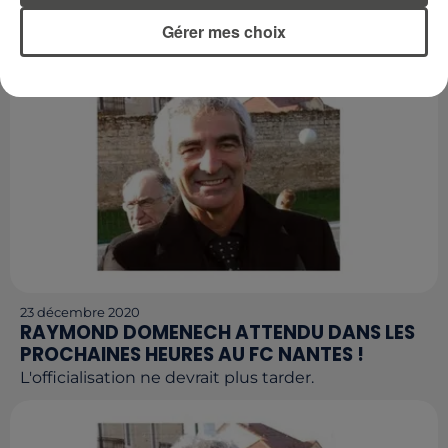
LICENCIÉ DU PSG !
Gérer mes choix
C'est une énorme surprise...
23 décembre 2020
RAYMOND DOMENECH ATTENDU DANS LES
PROCHAINES HEURES AU FC NANTES !
L'officialisation ne devrait plus tarder.