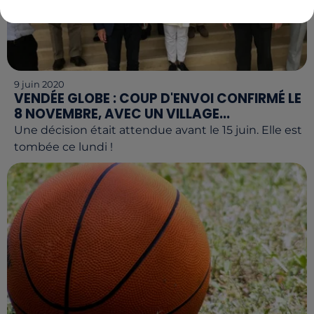
9 juin 2020
VENDÉE GLOBE : COUP D'ENVOI CONFIRMÉ LE
8 NOVEMBRE, AVEC UN VILLAGE...
Une décision était attendue avant le 15 juin. Elle est
tombée ce lundi !