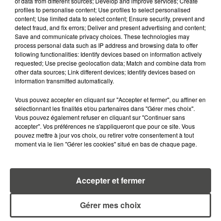
of data from different sources; Develop and improve services; Create
profiles to personalise content; Use profiles to select personalised
content; Use limited data to select content; Ensure security, prevent and
detect fraud, and fix errors; Deliver and present advertising and content;
Save and communicate privacy choices. These technologies may
process personal data such as IP address and browsing data to offer
following functionalities: Identify devices based on information actively
requested; Use precise geolocation data; Match and combine data from
other data sources; Link different devices; Identify devices based on
information transmitted automatically.
16 juin 2020
Vous pouvez accepter en cliquant sur "Accepter et fermer", ou affiner en
FC NANTES : 28 CANARIS DE RETOUR À
sélectionnant les finalités et/ou partenaires dans "Gérer mes choix".
L'ENTRAÎNEMENT CE MARDI
Vous pouvez également refuser en cliquant sur "Continuer sans
accepter". Vos préférences ne s'appliqueront que pour ce site. Vous
Le FC Nantes reprend les entraînements
pouvez mettre à jour vos choix, ou retirer votre consentement à tout
individuels.
moment via le lien "Gérer les cookies" situé en bas de chaque page.
Accepter et fermer
Gérer mes choix