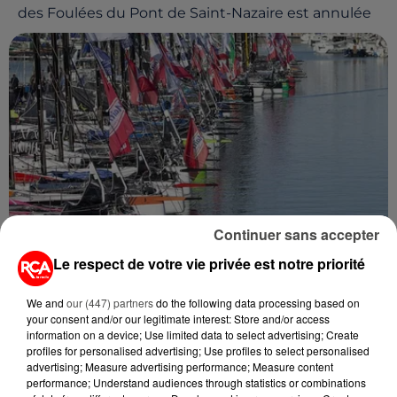
des Foulées du Pont de Saint-Nazaire est annulée
Continuer sans accepter
Le respect de votre vie privée est notre priorité
22 juin 2020
LES SABLES-D’OLONNE : LA 17ÈME ÉDITION DE
LA SOLO MAITRE COQ, C’EST...
We and
our (447) partners
do the following data processing based on
your consent and/or our legitimate interest: Store and/or access
La course était initialement prévue au mois de mars
information on a device; Use limited data to select advertising; Create
profiles for personalised advertising; Use profiles to select personalised
advertising; Measure advertising performance; Measure content
performance; Understand audiences through statistics or combinations