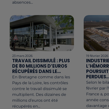
absences...
23 mars 2026
19 février 2026
TRAVAIL DISSIMULÉ : PLUS
INDUSTRIE
DE 80 MILLIONS D’EUROS
L’HÉMORR
RÉCUPÉRÉS DANS LE...
POURSUIT,
PERDUES..
En Bretagne comme dans les
Selon le bil
Pays de la Loire, les contrôles
février par 
contre le travail dissimulé se
France a, p
multiplient. Des dizaines de
année consé
millions d’euros ont été
davantage d
récupérés en...