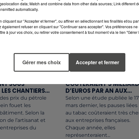
avril révèle que...
du...
eolocation data; Match and combine data from other data sources; Link different de
nsmitted automatically.
cliquant sur "Accepter et fermer", ou affiner en sélectionnant les finalités et/ou pa
 également refuser en cliquant sur "Continuer sans accepter". Vos préférences ne 
tre à jour vos choix, ou retirer votre consentement à tout moment via le lien "Gérer 
Gérer mes choix
Accepter et fermer
24 mars 2026
TS EN HAUSSE :
LES PAUSES CIGARETTE
ENT SOUS
COÛTERAIENT 5 MILLIAR
 LES CHANTIERS...
D’EUROS PAR AN AUX...
des prix du pétrole
Selon une étude publiée le 17
ein fouet les
mars dernier, les pauses liées
 bâtiment. Selon la
au tabac coûteraient très che
n de l’artisanat et
aux entreprises françaises.
 entreprises du
Chaque année, elles
représenteraient...