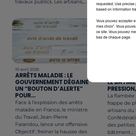
travaux publics. Les artisans,...
mercredi 29 
requested; Use precise g
based on information tra
Vous pouvez accepter en 
mes choix". Vous pouvez
ce site. Vous pouvez met
bas de chaque page.
10 avril 2026
3 avril 2026
ARRÊTS MALADIE : LE
CARBURAN
GOUVERNEMENT DÉGAINE
LE BÂTIM
UN “BOUTON D’ALERTE”
PRESSION,
POUR...
La flambée 
Face à l’explosion des arrêts
frappe de pl
maladie en France, le ministre
artisans du
du Travail, Jean-Pierre
Confédératio
Farandou, lance une offensive.
des petites
Objectif : freiner la hausse des
bâtiment...