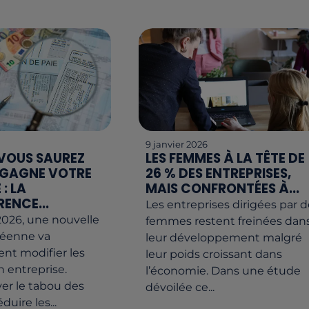
6
9 janvier 2026
 VOUS SAUREZ
LES FEMMES À LA TÊTE DE
 GAGNE VOTRE
26 % DES ENTREPRISES,
: LA
MAIS CONFRONTÉES À...
ENCE...
Les entreprises dirigées par d
 2026, une nouvelle
femmes restent freinées dan
péenne va
leur développement malgré
nt modifier les
leur poids croissant dans
n entreprise.
l’économie. Dans une étude
ever le tabou des
dévoilée ce...
éduire les...