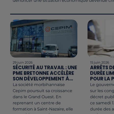
dénoncer une situation économique devenue crit
29 juin 2026
15 juin 2026
SÉCURITÉ AU TRAVAIL : UNE
ARRÊTS DE
PME BRETONNE ACCÉLÈRE
DURÉE LIM
SON DÉVELOPPEMENT À...
POUR LA P
La société morbihannaise
Le gouverne
Cepim poursuit sa croissance
sur les con
dans le Grand Ouest. En
décret publi
reprenant un centre de
ce samedi 1
formation à Saint-Nazaire, elle
durée des ar