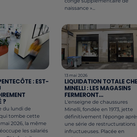
congé supplémentaire de
naissance »...
13 mai 2026
PENTECÔTE : EST-
LIQUIDATION TOTALE CH
U
MINELLI : LES MAGASINS
OIREMENT
FERMERONT...
 ?
L'enseigne de chaussures
e du lundi de
Minelli, fondée en 1973, jette
 qui tombe cette
définitivement l'éponge aprè
 mai 2026, la même
une série de restructurations
éoccupe les salariés
infructueuses. Placée en