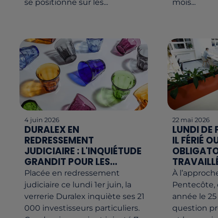
se positionne sur les...
mois...
4 juin 2026
22 mai 2026
DURALEX EN
LUNDI DE 
REDRESSEMENT
IL FÉRIÉ O
JUDICIAIRE : L'INQUIÉTUDE
OBLIGAT
GRANDIT POUR LES...
TRAVAILLÉ
Placée en redressement
À l’approch
judiciaire ce lundi 1er juin, la
Pentecôte,
verrerie Duralex inquiète ses 21
année le 25
000 investisseurs particuliers.
question pr