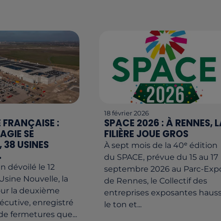
18 février 2026
 FRANÇAISE :
SPACE 2026 : À RENNES, L
AGIE SE
FILIÈRE JOUE GROS
 38 USINES
À sept mois de la 40ᵉ édition
.
du SPACE, prévue du 15 au 17
an dévoilé le 12
septembre 2026 au Parc-Exp
l’Usine Nouvelle, la
de Rennes, le Collectif des
our la deuxième
entreprises exposantes haus
cutive, enregistré
le ton et...
e fermetures que...