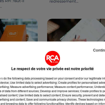
es RH : faut-il
redressement...
..
Contin
28 avril 2026
MU, ALIEXPRESS :
JOURS FÉRIÉS ET PONTS :
A MOITIÉ DES
QUELLES SONT LES RÈGLE
Le respect de votre vie privée est notre priorité
TESTÉS...
À CONNAÎTRE ?
ers
do the following data processing based on your consent and/or our legitimate int
appelle les
Le mois de mai approche et
device; Use limited data to select advertising; Create profiles for personalised adver
urs à la plus
avec lui, son habituelle série 
vertising; Measure advertising performance; Measure content performance; Unders
lance face aux
jours fériés. Entre l’exception
ns of data from different sources; Develop and improve services; Create profiles to 
alised content; Use limited data to select content; Ensure security, prevent and detect
s de e-commerce
du 1er-Mai et les conditions
ertising and content; Save and communicate privacy choices. These technologies
 Un bilan publié ce
d'ancienneté pour le maintie
and browsing data to offer following functionalities: Identify devices based on infor