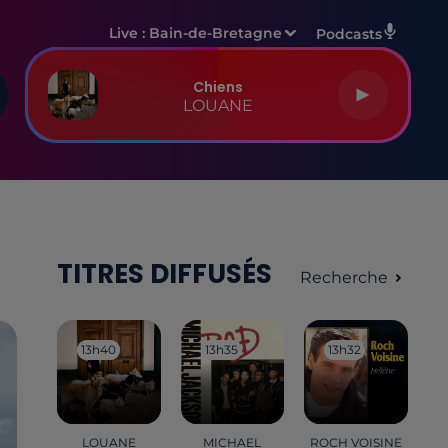
Live :
Bain-de-Bretagne
Podcasts
Chiens
LOUANE
TITRES DIFFUSÉS
Recherche
13h40
13h40
13h35
13h35
13h32
13h32
LOUANE
MICHAEL
ROCH VOISINE