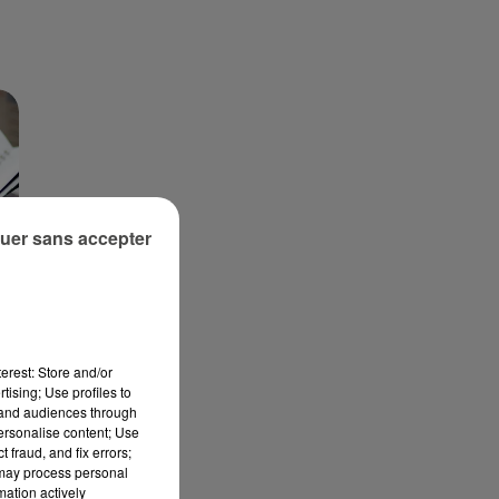
uer sans accepter
S
erest: Store and/or
tising; Use profiles to
de
tand audiences through
personalise content; Use
 fraud, and fix errors;
 may process personal
n
mation actively