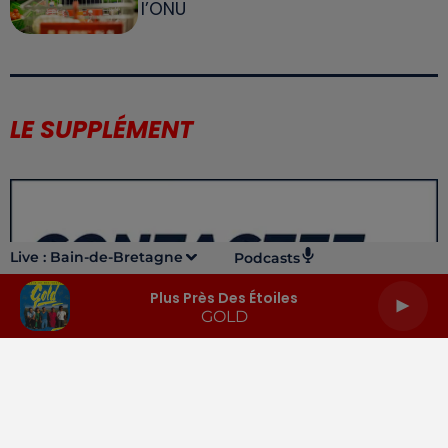
l’ONU
LE SUPPLÉMENT
Live :
Bain-de-Bretagne
Podcasts
Plus Près Des Étoiles
GOLD