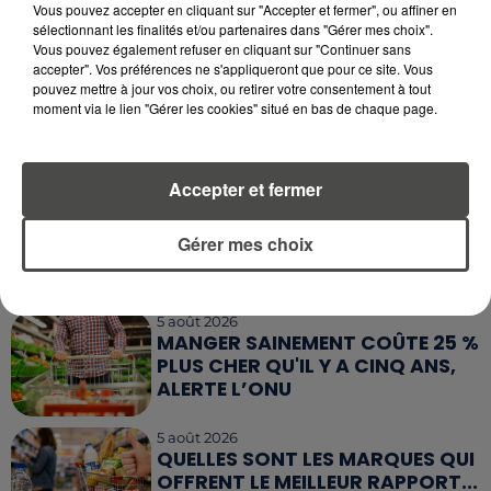
Vous pouvez accepter en cliquant sur "Accepter et fermer", ou affiner en
ROUTES : LE GRAND OUEST SE
sélectionnant les finalités et/ou partenaires dans "Gérer mes choix".
PRÉPARE À UN...
Vous pouvez également refuser en cliquant sur "Continuer sans
accepter". Vos préférences ne s'appliqueront que pour ce site. Vous
pouvez mettre à jour vos choix, ou retirer votre consentement à tout
6 août 2026
MÉGOTS ET FEUX DE FORÊT : LES
moment via le lien "Gérer les cookies" situé en bas de chaque page.
INDUSTRIELS DU TABAC BIENTÔT
TAXÉS...
Accepter et fermer
6 août 2026
CANICULE : POURQUOI LES
Gérer mes choix
BOUTEILLES D'EAU
DISPARAISSENT DES RAYONS...
5 août 2026
MANGER SAINEMENT COÛTE 25 %
PLUS CHER QU'IL Y A CINQ ANS,
ALERTE L’ONU
5 août 2026
QUELLES SONT LES MARQUES QUI
OFFRENT LE MEILLEUR RAPPORT...