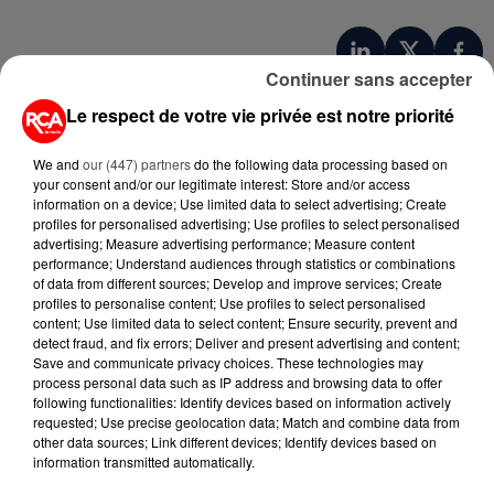
Continuer sans accepter
Le respect de votre vie privée est notre priorité
We and
our (447) partners
do the following data processing based on
your consent and/or our legitimate interest: Store and/or access
information on a device; Use limited data to select advertising; Create
profiles for personalised advertising; Use profiles to select personalised
advertising; Measure advertising performance; Measure content
performance; Understand audiences through statistics or combinations
A LIRE AUSSI...
of data from different sources; Develop and improve services; Create
profiles to personalise content; Use profiles to select personalised
content; Use limited data to select content; Ensure security, prevent and
detect fraud, and fix errors; Deliver and present advertising and content;
7 août 2026
Save and communicate privacy choices. These technologies may
PETIT-DÉJEUNER : EST-IL
process personal data such as IP address and browsing data to offer
VRAIMENT OBLIGATOIRE DE
following functionalities: Identify devices based on information actively
MANGER LE MATIN ?
requested; Use precise geolocation data; Match and combine data from
other data sources; Link different devices; Identify devices based on
information transmitted automatically.
7 août 2026
WEEK-END ROUGE SUR LES