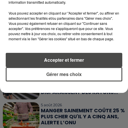
MANGER LE MATIN ?
information transmitted automatically.
Vous pouvez accepter en cliquant sur "Accepter et fermer", ou affiner en
7 août 2026
sélectionnant les finalités et/ou partenaires dans "Gérer mes choix".
WEEK-END ROUGE SUR LES
Vous pouvez également refuser en cliquant sur "Continuer sans
ROUTES : LE GRAND OUEST SE
accepter". Vos préférences ne s'appliqueront que pour ce site. Vous
PRÉPARE À UN...
pouvez mettre à jour vos choix, ou retirer votre consentement à tout
moment via le lien "Gérer les cookies" situé en bas de chaque page.
6 août 2026
MÉGOTS ET FEUX DE FORÊT : LES
INDUSTRIELS DU TABAC BIENTÔT
Accepter et fermer
TAXÉS...
Gérer mes choix
6 août 2026
CANICULE : POURQUOI LES
BOUTEILLES D'EAU
DISPARAISSENT DES RAYONS...
5 août 2026
MANGER SAINEMENT COÛTE 25 %
PLUS CHER QU'IL Y A CINQ ANS,
ALERTE L’ONU