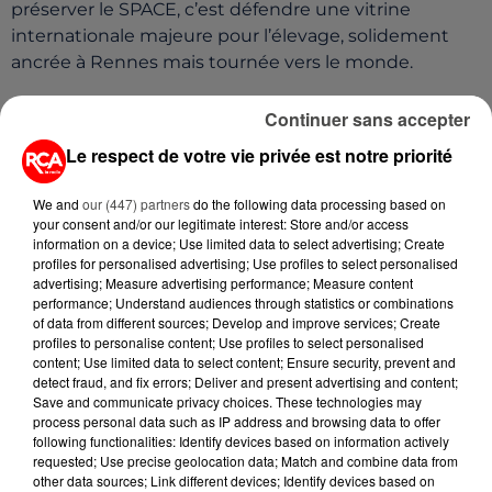
préserver le SPACE, c’est défendre une vitrine
internationale majeure pour l’élevage, solidement
ancrée à Rennes mais tournée vers le monde.
Continuer sans accepter
Le respect de votre vie privée est notre priorité
We and
our (447) partners
do the following data processing based on
your consent and/or our legitimate interest: Store and/or access
information on a device; Use limited data to select advertising; Create
profiles for personalised advertising; Use profiles to select personalised
advertising; Measure advertising performance; Measure content
performance; Understand audiences through statistics or combinations
of data from different sources; Develop and improve services; Create
profiles to personalise content; Use profiles to select personalised
A LIRE AUSSI...
content; Use limited data to select content; Ensure security, prevent and
detect fraud, and fix errors; Deliver and present advertising and content;
Save and communicate privacy choices. These technologies may
process personal data such as IP address and browsing data to offer
7 août 2026
following functionalities: Identify devices based on information actively
PETIT-DÉJEUNER : EST-IL
requested; Use precise geolocation data; Match and combine data from
VRAIMENT OBLIGATOIRE DE
other data sources; Link different devices; Identify devices based on