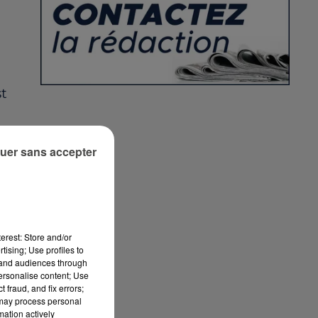
st
uer sans accepter
erest: Store and/or
tising; Use profiles to
tand audiences through
personalise content; Use
 fraud, and fix errors;
 may process personal
mation actively