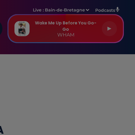
Live :
Bain-de-Bretagne
Podcasts
Wake Me Up Before You Go-
Go
WHAM
A