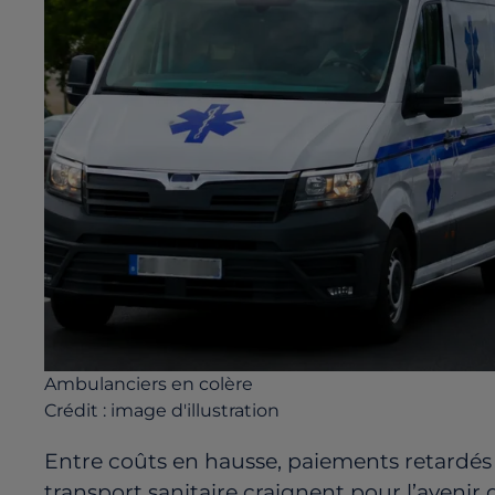
Ambulanciers en colère
Crédit :
image d'illustration
Entre coûts en hausse, paiements retardés e
transport sanitaire craignent pour l’avenir 