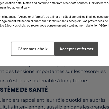
tre les recettes et les charges, mettant en péril
eolocation data; Match and combine data from other data sources; Link different de
nsmitted automatically.
s.
PAIEMENTS TROP LONGS
cliquant sur "Accepter et fermer", ou affiner en sélectionnant les finalités et/ou pa
 également refuser en cliquant sur "Continuer sans accepter". Vos préférences ne 
tre à jour vos choix, ou retirer votre consentement à tout moment via le lien "Gérer 
er une ambulance représente également une
t équipé peut atteindre plusieurs dizaines de
0 euros selon les modèles et les équipements
Gérer mes choix
Accepter et fermer
gés excessifs pour les prestations réalisées
énoncent des paiements qui peuvent intervenir
nt des tensions importantes sur les trésoreries.
ion n'est plus soutenable à long terme.
YSTÈME DE SANTÉ
lanciers rappellent leur rôle quotidien auprès
t, ils interviennent aussi bien dans les grandes