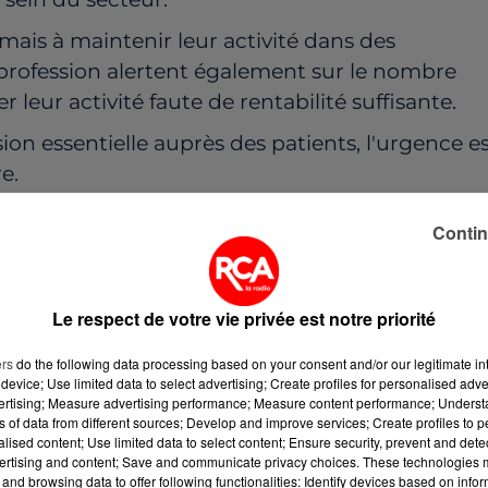
mais à maintenir leur activité dans des
a profession alertent également sur le nombre
 leur activité faute de rentabilité suffisante.
ion essentielle auprès des patients, l'urgence e
e.
LA RÉALITÉ DU TERRAIN
Contin
 le mode de rémunération des transports
rés par l'Assurance maladie ne reflètent plus les
Le respect de votre vie privée est notre priorité
aux carburants, aux salaires, à l'entretien des
ers
do the following data processing based on your consent and/or our legitimate int
device; Use limited data to select advertising; Create profiles for personalised adver
aux ont fortement progressé. Or, selon les
vertising; Measure advertising performance; Measure content performance; Unders
our certaines missions n'ont pas connu
ns of data from different sources; Develop and improve services; Create profiles to 
alised content; Use limited data to select content; Ensure security, prevent and detect
ertising and content; Save and communicate privacy choices. These technologies
and browsing data to offer following functionalities: Identify devices based on infor