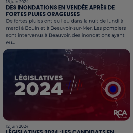
18 juin 2024
DES INONDATIONS EN VENDÉE APRÈS DE
FORTES PLUIES ORAGEUSES
De fortes pluies ont eu lieu dans la nuit de lundi à
mardi à Bouin et à Beauvoir-sur-Mer. Les pompiers
sont intervenus à Beauvoir, des inondations ayant
eu...
12 juin 2024
LÉGISLATIVES 2024 : LES CANDIDATS EN