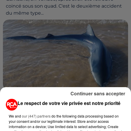
coincé sous son quad. C'est le deuxième accident
du même type...
Continuer sans accepter
6 août 2024
LES SABLES-D'OLONNE : UN REQUIN S'ÉCHOUE
Le respect de votre vie privée est notre priorité
SUR LA PLAGE
Mardi, un requin bleu d'un mètre soixante de
We and
our (447) partners
do the following data processing based on
your consent and/or our legitimate interest: Store and/or access
longueur s'est échoué sur la grande plage des
information on a device; Use limited data to select advertising; Create
Sables-d'Olonne vers 9 heures du matin. Les