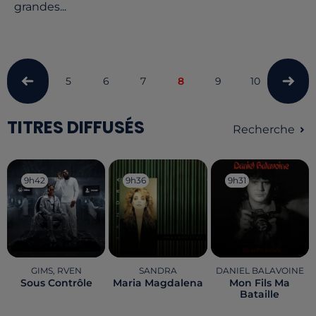
grandes...
5
6
7
8
9
10
11
TITRES DIFFUSÉS
Recherche
9h42
9h42
9h36
9h36
9h31
9h31
GIMS, RVEN
SANDRA
DANIEL BALAVOINE
Sous Contrôle
Maria Magdalena
Mon Fils Ma
Bataille