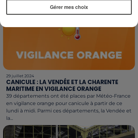
Gérer mes choix
29 juillet 2024
CANICULE : LA VENDÉE ET LA CHARENTE
MARITIME EN VIGILANCE ORANGE
39 départements ont été places par Météo-France
en vigilance orange pour canicule à partir de ce
lundi à midi. Parmi ces départements, la Vendée et
la...