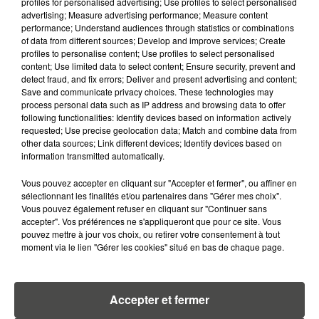
profiles for personalised advertising; Use profiles to select personalised
pompiers ont réussi à...
advertising; Measure advertising performance; Measure content
performance; Understand audiences through statistics or combinations
of data from different sources; Develop and improve services; Create
profiles to personalise content; Use profiles to select personalised
content; Use limited data to select content; Ensure security, prevent and
detect fraud, and fix errors; Deliver and present advertising and content;
Save and communicate privacy choices. These technologies may
process personal data such as IP address and browsing data to offer
following functionalities: Identify devices based on information actively
requested; Use precise geolocation data; Match and combine data from
other data sources; Link different devices; Identify devices based on
information transmitted automatically.
Vous pouvez accepter en cliquant sur "Accepter et fermer", ou affiner en
sélectionnant les finalités et/ou partenaires dans "Gérer mes choix".
Vous pouvez également refuser en cliquant sur "Continuer sans
30 juillet 2024
accepter". Vos préférences ne s'appliqueront que pour ce site. Vous
PRISON FERME POUR L'AUTEUR DE LA COURSE
pouvez mettre à jour vos choix, ou retirer votre consentement à tout
POURSUITE AUX SABLES-D'OLONNE
moment via le lien "Gérer les cookies" situé en bas de chaque page.
L'auteur de la course-poursuite qui a eu lieu dans
les rues des Sables-d’Olonne le week-end dernier a
été condamné à cinq ans de prison ferme ce lundi.
Accepter et fermer