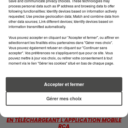
CANICULE : POURQUOI LES
Save and communicate privacy choices. These technologies may
BOUTEILLES D'EAU
process personal data such as IP address and browsing data to offer
following functionalities: Identify devices based on information actively
DISPARAISSENT DES RAYONS...
requested; Use precise geolocation data; Match and combine data from
other data sources; Link different devices; Identify devices based on
5 août 2026
information transmitted automatically.
MANGER SAINEMENT COÛTE 25 %
PLUS CHER QU'IL Y A CINQ ANS,
Vous pouvez accepter en cliquant sur "Accepter et fermer", ou affiner en
ALERTE L’ONU
sélectionnant les finalités et/ou partenaires dans "Gérer mes choix".
Vous pouvez également refuser en cliquant sur "Continuer sans
accepter". Vos préférences ne s'appliqueront que pour ce site. Vous
5 août 2026
pouvez mettre à jour vos choix, ou retirer votre consentement à tout
QUELLES SONT LES MARQUES QUI
moment via le lien "Gérer les cookies" situé en bas de chaque page.
OFFRENT LE MEILLEUR RAPPORT...
Accepter et fermer
Gérer mes choix
RETROUVEZ TOUTE L'ACTU DE LA RÉGION ET
RECEVEZ LES ALERTES INFOS DE LA RÉDACTION
EN TÉLÉCHARGEANT L'APPLICATION MOBILE
RCA