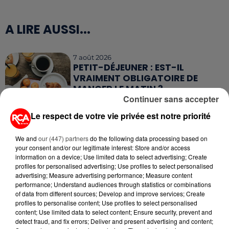
A LIRE AUSSI...
7 août 2026
PETIT-DÉJEUNER : EST-IL
VRAIMENT OBLIGATOIRE DE
MANGER LE MATIN ?
Continuer sans accepter
7 août 2026
Le respect de votre vie privée est notre priorité
WEEK-END ROUGE SUR LES
ROUTES : LE GRAND OUEST SE
We and
our (447) partners
do the following data processing based on
PRÉPARE À UN...
your consent and/or our legitimate interest: Store and/or access
information on a device; Use limited data to select advertising; Create
profiles for personalised advertising; Use profiles to select personalised
6 août 2026
MÉGOTS ET FEUX DE FORÊT : LES
advertising; Measure advertising performance; Measure content
performance; Understand audiences through statistics or combinations
INDUSTRIELS DU TABAC BIENTÔT
of data from different sources; Develop and improve services; Create
TAXÉS...
profiles to personalise content; Use profiles to select personalised
content; Use limited data to select content; Ensure security, prevent and
6 août 2026
detect fraud, and fix errors; Deliver and present advertising and content;