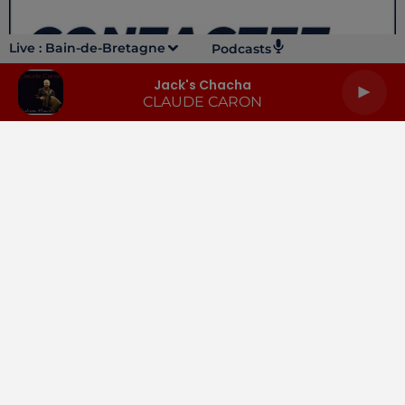
Live :
Bain-de-Bretagne
Podcasts
Jack's Chacha
CLAUDE CARON
LA RADIO
INFOS
PODCASTS
RENDEZ-VOUS
PUBLICITÉ