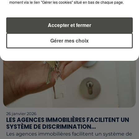
moment via le lien "Gérer les cookies" situé en bas de chaque page.
POSSIBLE TOURNANT...
Le Parlement se prononce cette semaine sur
l’avenir des Zones à faibles émissions, un dispositif
Accepter et fermer
emblématique de la politique climatique française.
Gérer mes choix
26 janvier 2026
LES AGENCES IMMOBILIÈRES FACILITENT UN
SYSTÈME DE DISCRIMINATION...
Les agences immobilières facilitent un système de