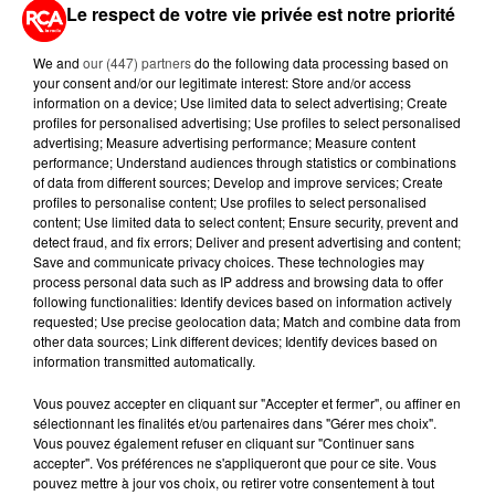
Le respect de votre vie privée est notre priorité
L’ASSEMBLÉE DIT OUI À L’INTERDICTION DES
RÉSEAUX SOCIAUX POUR LES...
We and
our (447) partners
do the following data processing based on
Les députés ont adopté en première lecture un
your consent and/or our legitimate interest: Store and/or access
texte emblématique visant à restreindre l’accès des
information on a device; Use limited data to select advertising; Create
profiles for personalised advertising; Use profiles to select personalised
mineurs aux réseaux sociaux. Votée dans la nuit de
advertising; Measure advertising performance; Measure content
ce lundi...
performance; Understand audiences through statistics or combinations
of data from different sources; Develop and improve services; Create
profiles to personalise content; Use profiles to select personalised
content; Use limited data to select content; Ensure security, prevent and
detect fraud, and fix errors; Deliver and present advertising and content;
Save and communicate privacy choices. These technologies may
process personal data such as IP address and browsing data to offer
following functionalities: Identify devices based on information actively
requested; Use precise geolocation data; Match and combine data from
other data sources; Link different devices; Identify devices based on
information transmitted automatically.
Vous pouvez accepter en cliquant sur "Accepter et fermer", ou affiner en
sélectionnant les finalités et/ou partenaires dans "Gérer mes choix".
Vous pouvez également refuser en cliquant sur "Continuer sans
accepter". Vos préférences ne s'appliqueront que pour ce site. Vous
26 janvier 2026
ZFE, CRIT’AIR : LE PARLEMENT FACE À UN
pouvez mettre à jour vos choix, ou retirer votre consentement à tout