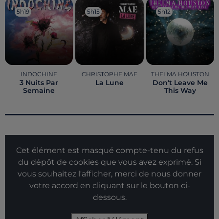
5h19
5h19
5h15
5h15
5h12
5h12
INDOCHINE
CHRISTOPHE MAE
THELMA HOUSTON
3 Nuits Par
La Lune
Don't Leave Me
Semaine
This Way
Cet élément est masqué compte-tenu du refus
du dépôt de cookies que vous avez exprimé. Si
vous souhaitez l'afficher, merci de nous donner
votre accord en cliquant sur le bouton ci-
dessous.