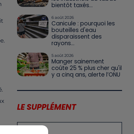
n
bientôt taxés...
6 août 2026
it
Canicule : pourquoi les
bouteilles d'eau
disparaissent des
e.
rayons...
5 août 2026
Manger sainement
coûte 25 % plus cher qu'il
y a cinq ans, alerte l’ONU
.
ux
LE SUPPLÉMENT