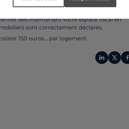
e vérifier dès maintenant votre espace fiscal en
mmobiliers sont correctement déclarés.
t coûter 150 euros… par logement.