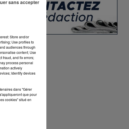
uer sans accepter
erest: Store and/or
tising; Use profiles to
tand audiences through
personalise content; Use
n
 fraud, and fix errors;
 may process personal
mation actively
vices; Identify devices
rtenaires dans "Gérer
s'appliqueront que pour
les cookies" situé en