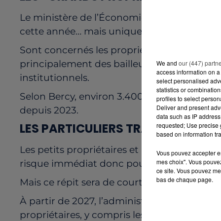
Le ministère de l’Économie a confirmé que
cette année… mais uniquement pour les trè
Sont concernés les propriétaires possédant 
principalement des bailleurs sociaux, collect
We and
our (447) partn
access information on a 
institutionnels.
select personalised ad
statistics or combinatio
Selon Bercy, environ 3.400 grands propriét
profiles to select person
Deliver and present adv
depuis 2023.
data such as IP address 
LES PARTICULIERS TRANQUILLES…
requested; Use precise g
based on information tra
Les petits propriétaires et particuliers é
Vous pouvez accepter en 
mes choix". Vous pouvez
risque immédiat donc pour ceux qui possè
ce site. Vous pouvez met
bas de chaque page.
Mais ce répit sera de courte durée.
À partir de 2027, l’administration fiscale p
propriétaires, y compris les particuliers, en