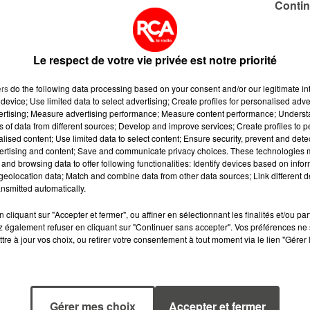
Contin
 les premières sanctions seront appliquées dès
s gros détenteurs de patrimoine immobilier.
Le respect de votre vie privée est notre priorité
plus de 200 biens immobiliers. Il s’agit
ivités territoriales ou investisseurs
ers
do the following data processing based on your consent and/or our legitimate int
device; Use limited data to select advertising; Create profiles for personalised adver
vertising; Measure advertising performance; Measure content performance; Unders
ns of data from different sources; Develop and improve services; Create profiles to 
aires n’ont toujours effectué aucune déclaratio
alised content; Use limited data to select content; Ensure security, prevent and detect
ertising and content; Save and communicate privacy choices. These technologies
and browsing data to offer following functionalities: Identify devices based on infor
 POUR LE MOMENT
eolocation data; Match and combine data from other data sources; Link different de
nsmitted automatically.
chappent encore aux sanctions en 2026. Aucun
cliquant sur "Accepter et fermer", ou affiner en sélectionnant les finalités et/ou pa
 également refuser en cliquant sur "Continuer sans accepter". Vos préférences ne 
dent un ou plusieurs logements.
tre à jour vos choix, ou retirer votre consentement à tout moment via le lien "Gérer 
révoit d’appliquer les amendes à tous les
 cas d’oubli ou d’erreur dans la déclaration.
Gérer mes choix
Accepter et fermer