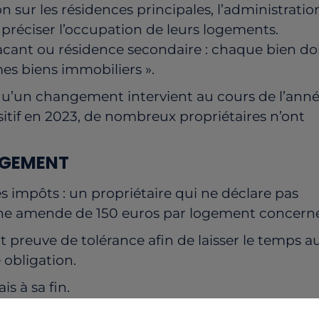
n sur les résidences principales, l’administratio
 préciser l’occupation de leurs logements.
acant ou résidence secondaire : chaque bien do
mes biens immobiliers ».
squ’un changement intervient au cours de l’anné
sitif en 2023, de nombreux propriétaires n’ont
OGEMENT
es impôts : un propriétaire qui ne déclare pas
ne amende de 150 euros par logement concerné
ait preuve de tolérance afin de laisser le temps a
 obligation.
s à sa fin.
ÉS DÈS CETTE ANNÉE