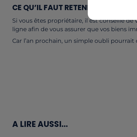
CE QU’IL FAUT RETENIR
Si vous êtes propriétaire, il est conseillé d
ligne afin de vous assurer que vos biens i
Car l’an prochain, un simple oubli pourrai
A LIRE AUSSI...