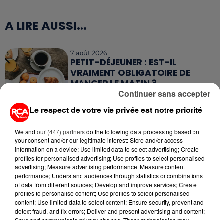
A LIRE AUSSI...
7 août 2026
PETIT-DÉJEUNER : EST-IL
VRAIMENT OBLIGATOIRE DE
MANGER LE MATIN ?
Continuer sans accepter
7 août 2026
Le respect de votre vie privée est notre priorité
WEEK-END ROUGE SUR LES
ROUTES : LE GRAND OUEST SE
We and
our (447) partners
do the following data processing based on
PRÉPARE À UN...
your consent and/or our legitimate interest: Store and/or access
information on a device; Use limited data to select advertising; Create
6 août 2026
profiles for personalised advertising; Use profiles to select personalised
MÉGOTS ET FEUX DE FORÊT : LES
advertising; Measure advertising performance; Measure content
INDUSTRIELS DU TABAC BIENTÔT
performance; Understand audiences through statistics or combinations
of data from different sources; Develop and improve services; Create
TAXÉS...
profiles to personalise content; Use profiles to select personalised
content; Use limited data to select content; Ensure security, prevent and
6 août 2026
detect fraud, and fix errors; Deliver and present advertising and content;
CANICULE : POURQUOI LES
Save and communicate privacy choices. These technologies may