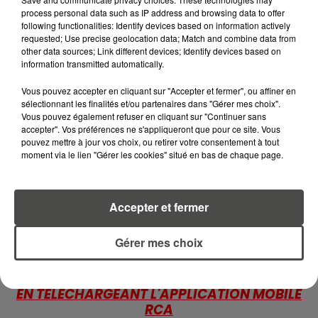
BOUTEILLES D'EAU
process personal data such as IP address and browsing data to offer
following functionalities: Identify devices based on information actively
DISPARAISSENT DES RAYONS...
requested; Use precise geolocation data; Match and combine data from
other data sources; Link different devices; Identify devices based on
5 août 2026
information transmitted automatically.
MANGER SAINEMENT COÛTE 25 %
PLUS CHER QU'IL Y A CINQ ANS,
Vous pouvez accepter en cliquant sur "Accepter et fermer", ou affiner en
ALERTE L’ONU
sélectionnant les finalités et/ou partenaires dans "Gérer mes choix".
Vous pouvez également refuser en cliquant sur "Continuer sans
accepter". Vos préférences ne s'appliqueront que pour ce site. Vous
5 août 2026
pouvez mettre à jour vos choix, ou retirer votre consentement à tout
QUELLES SONT LES MARQUES QUI
moment via le lien "Gérer les cookies" situé en bas de chaque page.
OFFRENT LE MEILLEUR RAPPORT...
Accepter et fermer
Gérer mes choix
RETROUVEZ TOUTE L'ACTU DE LA RÉGION ET
RECEVEZ LES ALERTES INFOS DE LA RÉDACTION
EN TÉLÉCHARGEANT L'APPLICATION MOBILE
RCA