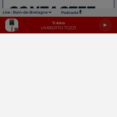
Live :
Bain-de-Bretagne
Podcasts
Ti Amo
UMBERTO TOZZI
LA RADIO
INFOS
PODCASTS
RENDEZ-VOUS
PUBLICITÉ