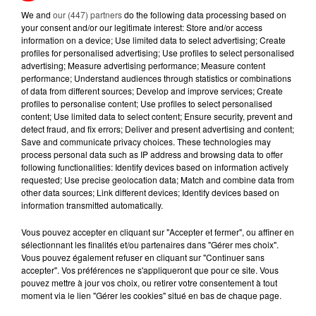
PLUIE SANS RÉPIT ET RIVIÈRES SOUS TENSION :
We and
our (447) partners
do the following data processing based on
L’OUEST RESTE SOUS...
your consent and/or our legitimate interest: Store and/or access
information on a device; Use limited data to select advertising; Create
Après plusieurs jours d’intempéries, la Bretagne et
profiles for personalised advertising; Use profiles to select personalised
les Pays de la Loire demeurent exposées à un
advertising; Measure advertising performance; Measure content
performance; Understand audiences through statistics or combinations
temps instable. Pluie régulière, vent soutenu et
of data from different sources; Develop and improve services; Create
montée des...
profiles to personalise content; Use profiles to select personalised
content; Use limited data to select content; Ensure security, prevent and
detect fraud, and fix errors; Deliver and present advertising and content;
Save and communicate privacy choices. These technologies may
process personal data such as IP address and browsing data to offer
following functionalities: Identify devices based on information actively
requested; Use precise geolocation data; Match and combine data from
other data sources; Link different devices; Identify devices based on
information transmitted automatically.
Vous pouvez accepter en cliquant sur "Accepter et fermer", ou affiner en
sélectionnant les finalités et/ou partenaires dans "Gérer mes choix".
Vous pouvez également refuser en cliquant sur "Continuer sans
accepter". Vos préférences ne s'appliqueront que pour ce site. Vous
pouvez mettre à jour vos choix, ou retirer votre consentement à tout
moment via le lien "Gérer les cookies" situé en bas de chaque page.
10 février 2026
CARTE BANCAIRE, FAUX COURRIER ET VRAI