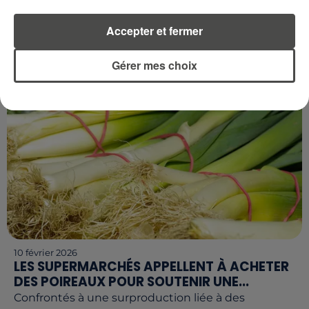
DANGER : L’ARNAQUE AU QR CODE...
De faux courriers bancaires, glissés directement
Accepter et fermer
dans les boîtes aux lettres, piègent de plus en plus
de Français. En imitant parfaitement les codes des...
Gérer mes choix
10 février 2026
LES SUPERMARCHÉS APPELLENT À ACHETER
DES POIREAUX POUR SOUTENIR UNE...
Confrontés à une surproduction liée à des