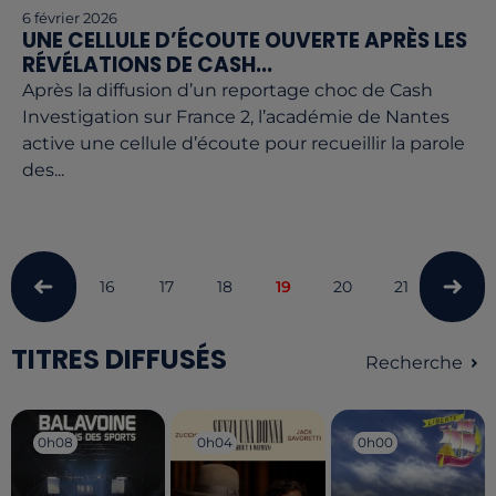
6 février 2026
UNE CELLULE D’ÉCOUTE OUVERTE APRÈS LES
RÉVÉLATIONS DE CASH...
Après la diffusion d’un reportage choc de Cash
Investigation sur France 2, l’académie de Nantes
active une cellule d’écoute pour recueillir la parole
des...
16
17
18
19
20
21
22
TITRES DIFFUSÉS
Recherche
0h08
0h08
0h04
0h04
0h00
0h00