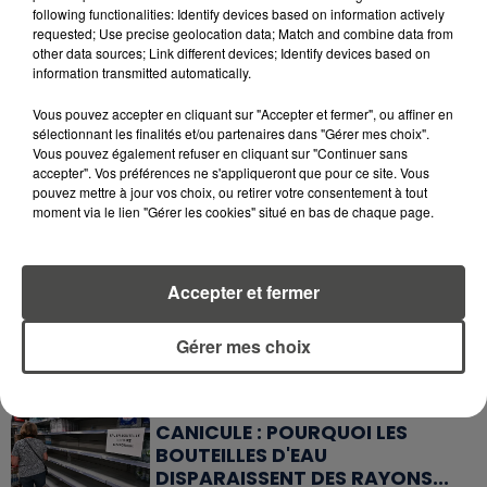
A LIRE AUSSI...
following functionalities: Identify devices based on information actively
requested; Use precise geolocation data; Match and combine data from
other data sources; Link different devices; Identify devices based on
7 août 2026
information transmitted automatically.
PETIT-DÉJEUNER : EST-IL
VRAIMENT OBLIGATOIRE DE
Vous pouvez accepter en cliquant sur "Accepter et fermer", ou affiner en
MANGER LE MATIN ?
sélectionnant les finalités et/ou partenaires dans "Gérer mes choix".
Vous pouvez également refuser en cliquant sur "Continuer sans
accepter". Vos préférences ne s'appliqueront que pour ce site. Vous
7 août 2026
pouvez mettre à jour vos choix, ou retirer votre consentement à tout
WEEK-END ROUGE SUR LES
moment via le lien "Gérer les cookies" situé en bas de chaque page.
ROUTES : LE GRAND OUEST SE
PRÉPARE À UN...
Accepter et fermer
6 août 2026
MÉGOTS ET FEUX DE FORÊT : LES
INDUSTRIELS DU TABAC BIENTÔT
Gérer mes choix
TAXÉS...
6 août 2026
CANICULE : POURQUOI LES
BOUTEILLES D'EAU
DISPARAISSENT DES RAYONS...