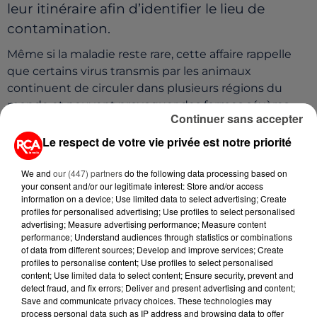
leur itinéraire afin d’identifier le lieu de
contamination.
Même si la maladie reste rare, cette affaire rappelle
que certains virus transmis par les animaux
continuent de circuler dans plusieurs régions du
monde et peuvent provoquer des formes sévères
Continuer sans accepter
chez l’être humain.
Le respect de votre vie privée est notre priorité
We and
our (447) partners
do the following data processing based on
your consent and/or our legitimate interest: Store and/or access
information on a device; Use limited data to select advertising; Create
profiles for personalised advertising; Use profiles to select personalised
advertising; Measure advertising performance; Measure content
performance; Understand audiences through statistics or combinations
of data from different sources; Develop and improve services; Create
profiles to personalise content; Use profiles to select personalised
content; Use limited data to select content; Ensure security, prevent and
detect fraud, and fix errors; Deliver and present advertising and content;
Save and communicate privacy choices. These technologies may
process personal data such as IP address and browsing data to offer