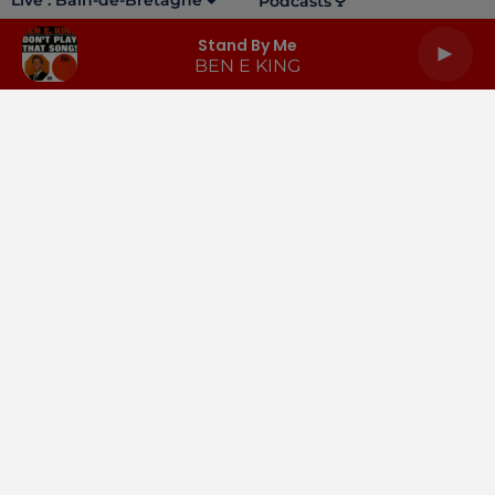
Live :
Bain-de-Bretagne
Podcasts
Stand By Me
BEN E KING
LA RADIO
INFOS
PODCASTS
RENDEZ-VOUS
PUBLICITÉ
Gestion des cookies
Mentions légales
Espace presse
Téléchargez l'appli