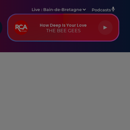
Live :
Bain-de-Bretagne
Podcasts
How Deep Is Your Love
THE BEE GEES