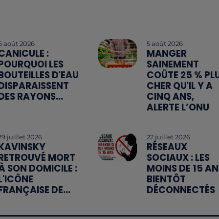
6 août 2026
5 août 2026
CANICULE :
MANGER
POURQUOI LES
SAINEMENT
BOUTEILLES D'EAU
COÛTE 25 % PL
DISPARAISSENT
CHER QU'IL Y A
DES RAYONS...
CINQ ANS,
ALERTE L’ONU
29 juillet 2026
22 juillet 2026
KAVINSKY
RÉSEAUX
RETROUVÉ MORT
SOCIAUX : LES
À SON DOMICILE :
MOINS DE 15 AN
L'ICÔNE
BIENTÔT
FRANÇAISE DE...
DÉCONNECTÉS