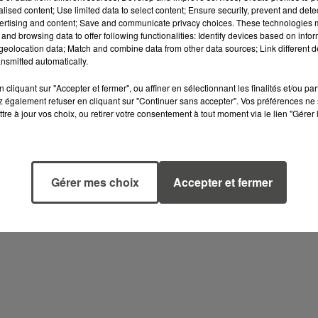
es pays.
alised content; Use limited data to select content; Ensure security, prevent and detect
ertising and content; Save and communicate privacy choices. These technologies
DE CHOC
and browsing data to offer following functionalities: Identify devices based on infor
eolocation data; Match and combine data from other data sources; Link different de
'échéance, laisse peu de temps aux 2 000
nsmitted automatically.
agir. Pour certains commerçants, l'heure est a
cliquant sur "Accepter et fermer", ou affiner en sélectionnant les finalités et/ou pa
.
 également refuser en cliquant sur "Continuer sans accepter". Vos préférences ne 
tre à jour vos choix, ou retirer votre consentement à tout moment via le lien "Gérer 
t un millier de producteurs et d'agriculteurs q
essentiel issu de la culture du chanvre.
Gérer mes choix
Accepter et fermer