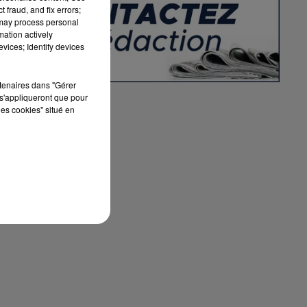
 fraud, and fix errors;
 may process personal
mation actively
vices; Identify devices
ux
rtenaires dans "Gérer
s'appliqueront que pour
les cookies" situé en
ui