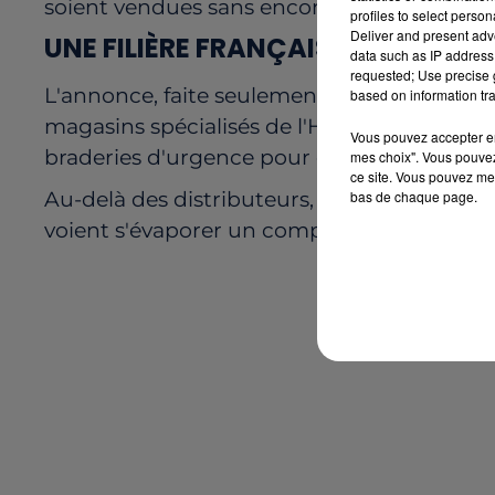
soient vendues sans encombre dans d'autr
profiles to select person
Deliver and present adv
UNE FILIÈRE FRANÇAISE EN ÉTAT 
data such as IP address 
requested; Use precise g
L'annonce, faite seulement un mois avant l
based on information tra
magasins spécialisés de l'Hexagone pour ré
Vous pouvez accepter en 
braderies d'urgence pour écouler les stocks
mes choix". Vous pouvez
ce site. Vous pouvez met
bas de chaque page.
Au-delà des distributeurs, ce sont égalemen
voient s'évaporer un complément de revenu 