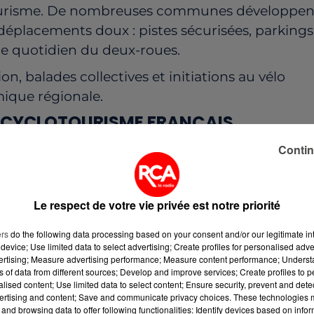
u tourisme. De nombreuses communes développen
déplacements doux : pistes sécurisées, parkings
sage quotidien du deux-roues.
n, balades collectives et initiations au vélo
ique régionale.
DU CYCLOTOURISME FRANÇAIS
Contin
es Pays de la Loire séduisent par leurs itinéraires
gion profite pleinement de
Mai à Vélo
pour mettre en ava
Le respect de votre vie privée est notre priorité
CONTOURNABLE
ers
do the following data processing based on your consent and/or our legitimate int
sans parler de la célèbre Loire à Vélo. Cet
device; Use limited data to select advertising; Create profiles for personalised adver
ages remarquables entre châteaux, vignobles et
vertising; Measure advertising performance; Measure content performance; Unders
ns of data from different sources; Develop and improve services; Create profiles to 
alised content; Use limited data to select content; Ensure security, prevent and detect
ertising and content; Save and communicate privacy choices. These technologies
pour profiter de ces longues balades au bord du
and browsing data to offer following functionalities: Identify devices based on infor