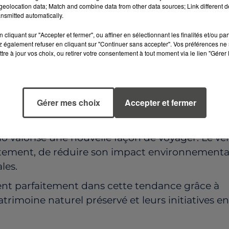
eolocation data; Match and combine data from other data sources; Link different de
re en pleine floraison.
nsmitted automatically.
BILITÉ DOUCE
cliquant sur "Accepter et fermer", ou affiner en sélectionnant les finalités et/ou pa
 également refuser en cliquant sur "Continuer sans accepter". Vos préférences ne 
ns
poursuivent leurs investissements dans les
tre à jour vos choix, ou retirer votre consentement à tout moment via le lien "Gérer 
 les déplacements du quotidien à vélo.
 sont proposés : challenges kilométriques,
t actions de sensibilisation à l’écologie.
Gérer mes choix
Accepter et fermer
N TOURISME PLUS DURABLE
lo
valorise une nouvelle façon de voyager. Le vé
entement, de réduire son impact environnementa
les.
ivent parfaitement dans cette tendance grâce à
atrimoine naturel préservé et leurs initiatives en