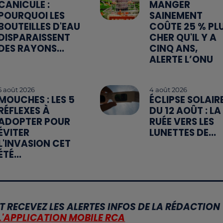
CANICULE :
MANGER
POURQUOI LES
SAINEMENT
BOUTEILLES D'EAU
COÛTE 25 % PL
DISPARAISSENT
CHER QU'IL Y A
DES RAYONS...
CINQ ANS,
ALERTE L’ONU
5 août 2026
4 août 2026
MOUCHES : LES 5
ÉCLIPSE SOLAIR
RÉFLEXES À
DU 12 AOÛT : LA
ADOPTER POUR
RUÉE VERS LES
ÉVITER
LUNETTES DE...
L'INVASION CET
ÉTÉ...
T RECEVEZ LES ALERTES INFOS DE LA RÉDACTION
L'APPLICATION MOBILE RCA