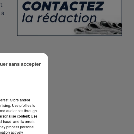
t
 à
uer sans accepter
nt
erest: Store and/or
tising; Use profiles to
tand audiences through
personalise content; Use
 fraud, and fix errors;
 may process personal
mation actively