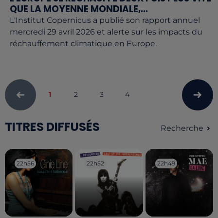
QUE LA MOYENNE MONDIALE,...
L'Institut Copernicus a publié son rapport annuel
mercredi 29 avril 2026 et alerte sur les impacts du
réchauffement climatique en Europe.
1
2
3
4
TITRES DIFFUSÉS
Recherche
22h56
22h56
22h52
22h52
22h49
22h49