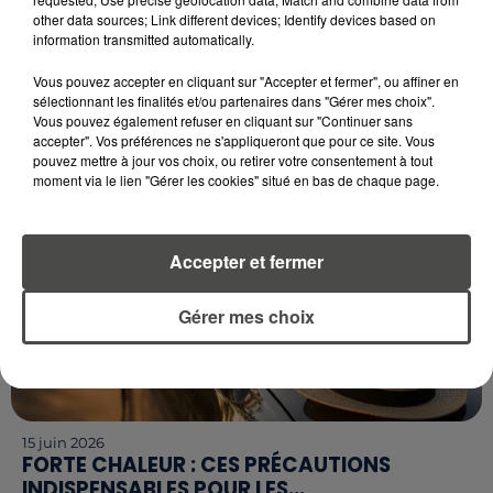
ALGUES VERTES EN BRETAGNE : L’ÉTAT ET LA
other data sources; Link different devices; Identify devices based on
RÉGION TANCÉS PAR LA COUR...
information transmitted automatically.
Cinq ans après un premier avertissement, les
magistrats financiers haussent le ton face à la
Vous pouvez accepter en cliquant sur "Accepter et fermer", ou affiner en
sélectionnant les finalités et/ou partenaires dans "Gérer mes choix".
prolifération des algues vertes. Selon un rapport de
Vous pouvez également refuser en cliquant sur "Continuer sans
la Cour des...
accepter". Vos préférences ne s'appliqueront que pour ce site. Vous
pouvez mettre à jour vos choix, ou retirer votre consentement à tout
moment via le lien "Gérer les cookies" situé en bas de chaque page.
Accepter et fermer
Gérer mes choix
15 juin 2026
FORTE CHALEUR : CES PRÉCAUTIONS
INDISPENSABLES POUR LES...