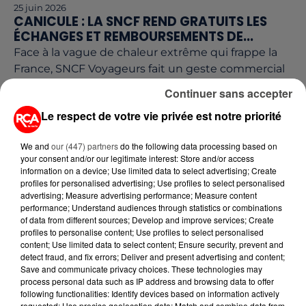
25 juin 2026
CANICULE : LA SNCF REND GRATUITS LES
ÉCHANGES ET REMBOURSEMENTS DE...
Face à la vague de chaleur extrême qui frappe la
France, SNCF Voyageurs fait un geste commercial
majeur. Les passagers qui le souhaitent peuvent
Continuer sans accepter
désormais...
Le respect de votre vie privée est notre priorité
We and
our (447) partners
do the following data processing based on
your consent and/or our legitimate interest: Store and/or access
information on a device; Use limited data to select advertising; Create
profiles for personalised advertising; Use profiles to select personalised
advertising; Measure advertising performance; Measure content
performance; Understand audiences through statistics or combinations
of data from different sources; Develop and improve services; Create
profiles to personalise content; Use profiles to select personalised
content; Use limited data to select content; Ensure security, prevent and
detect fraud, and fix errors; Deliver and present advertising and content;
Save and communicate privacy choices. These technologies may
process personal data such as IP address and browsing data to offer
following functionalities: Identify devices based on information actively
16 juin 2026
requested; Use precise geolocation data; Match and combine data from