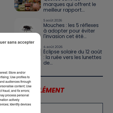
marques qui offrent le
meilleur rapport...
5 août 2026
Mouches : les 5 réflexes
à adopter pour éviter
l'invasion cet été...
uer sans accepter
4 août 2026
Éclipse solaire du 12 août
: la ruée vers les lunettes
de...
erest: Store and/or
tising; Use profiles to
la
tand audiences through
personalise content; Use
LE SUPPLÉMENT
 fraud, and fix errors;
 may process personal
mation actively
vices; Identify devices