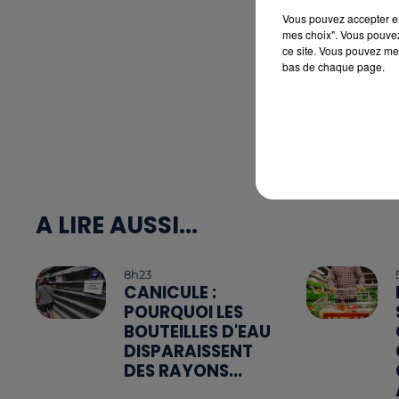
Vous pouvez accepter en 
mes choix". Vous pouvez
ce site. Vous pouvez met
bas de chaque page.
A LIRE AUSSI...
8h23
CANICULE :
POURQUOI LES
BOUTEILLES D'EAU
DISPARAISSENT
DES RAYONS...