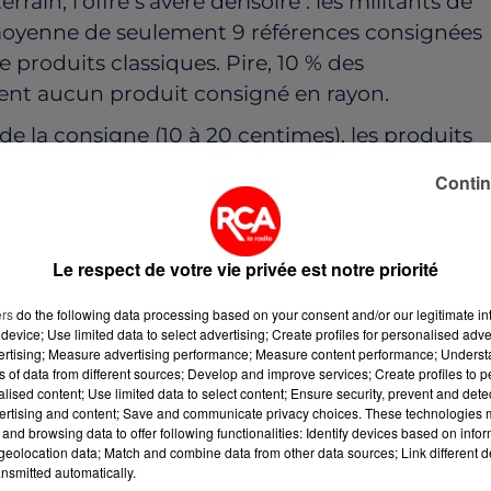
rain, l'offre s'avère dérisoire : les militants de
oyenne de seulement 9 références consignées
 produits classiques. Pire, 10 % des
ent aucun produit consigné en rayon.
 de la consigne (10 à 20 centimes), les produits
s que leurs équivalents jetables. L'ONG a
Contin
nt de + 12 % pour le vin jusqu'à + 230 % pour une
Le respect de votre vie privée est notre priorité
 signalétique incomplète dans 63 % des cas et
ers
do the following data processing based on your consent and/or our legitimate int
device; Use limited data to select advertising; Create profiles for personalised adver
n magasin. Face à ce retard sur les objectifs de 
vertising; Measure advertising performance; Measure content performance; Unders
ns of data from different sources; Develop and improve services; Create profiles to 
loyés d'ici 2027), Zero Waste France demande à
alised content; Use limited data to select content; Ensure security, prevent and detect
ociation réclame des pénalités financières contre
ertising and content; Save and communicate privacy choices. These technologies
and browsing data to offer following functionalities: Identify devices based on infor
 distributeurs de rendre le verre consigné plus
eolocation data; Match and combine data from other data sources; Link different de
nsmitted automatically.