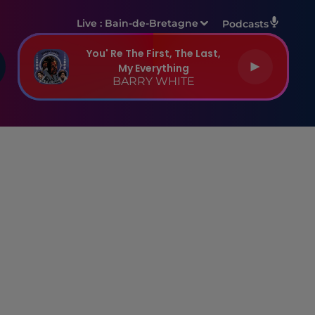
Live :
Bain-de-Bretagne
Podcasts
You' Re The First, The Last,
My Everything
BARRY WHITE