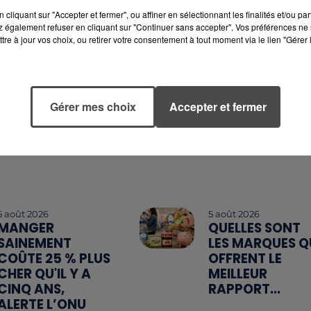
cliquant sur "Accepter et fermer", ou affiner en sélectionnant les finalités et/ou pa
 également refuser en cliquant sur "Continuer sans accepter". Vos préférences ne 
tre à jour vos choix, ou retirer votre consentement à tout moment via le lien "Gérer 
Gérer mes choix
Accepter et fermer
5 août 2026
5 août 2026
MANGER
QUELLES SONT
SAINEMENT
LES MARQUES Q
COÛTE 25 % PLUS
OFFRENT LE
CHER QU'IL Y A
MEILLEUR
CINQ ANS,
RAPPORT...
ALERTE L’ONU