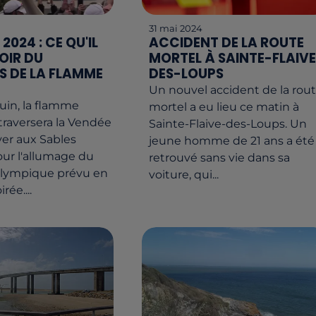
31 mai 2024
 2024 : CE QU'IL
ACCIDENT DE LA ROUTE
OIR DU
MORTEL À SAINTE-FLAIVE
 DE LA FLAMME
DES-LOUPS
Un nouvel accident de la rou
juin, la flamme
mortel a eu lieu ce matin à
raversera la Vendée
Sainte-Flaive-des-Loups. Un
ver aux Sables
jeune homme de 21 ans a été
ur l'allumage du
retrouvé sans vie dans sa
lympique prévu en
voiture, qui...
rée....