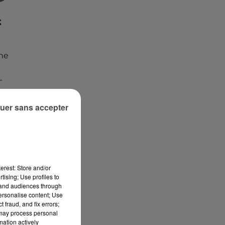
:
ne
-
uer sans accepter
erest: Store and/or
tising; Use profiles to
tand audiences through
personalise content; Use
 fraud, and fix errors;
 may process personal
mation actively