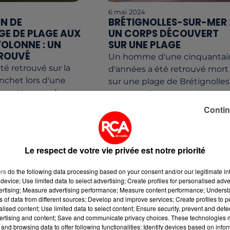
6 mai 2024
N DE
BRÉTIGNOLLES-SUR-MER 
E DE PLAGE AUX
UN CORPS DÉCOUVERT
'OLONNE : UN
SUR UNE PLAGE
TROUVÉ
Un homme d'une cinquantai
té retrouvé sur la
d'années a été retrouvé mort
nchet lors d'une
sur une plage de Brétignolles
de nettoyage de
sur-Mer, dimanche soir. Une
isée par
enquête a été ouverte.
Contin
n Meravenir. L'engin
 à...
Le respect de votre vie privée est notre priorité
ers
do the following data processing based on your consent and/or our legitimate int
device; Use limited data to select advertising; Create profiles for personalised adver
vertising; Measure advertising performance; Measure content performance; Unders
ns of data from different sources; Develop and improve services; Create profiles to 
alised content; Use limited data to select content; Ensure security, prevent and detect
ertising and content; Save and communicate privacy choices. These technologies
and browsing data to offer following functionalities: Identify devices based on infor