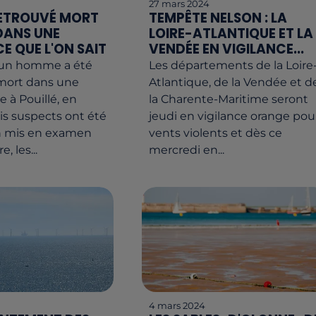
27 mars 2024
ETROUVÉ MORT
TEMPÊTE NELSON : LA
DANS UNE
LOIRE-ATLANTIQUE ET LA
 CE QUE L'ON SAIT
VENDÉE EN VIGILANCE...
, un homme a été
Les départements de la Loire
mort dans une
Atlantique, de la Vendée et d
 à Pouillé, en
la Charente-Maritime seront
is suspects ont été
jeudi en vigilance orange pou
'un mis en examen
vents violents et dès ce
, les...
mercredi en...
4 mars 2024