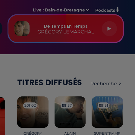
Live :
Bain-de-Bretagne
Podcasts
De Temps En Temps
GRÉGORY LEMARCHAL
TITRES DIFFUSÉS
Recherche
20h02
20h02
19h57
19h57
19h51
19h51
GRÉGORY
ALAIN
SUPERTRAMP