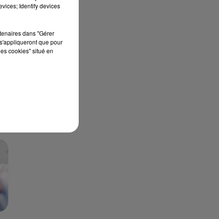
vices; Identify devices
R
rtenaires dans "Gérer
s'appliqueront que pour
les cookies" situé en
 a
ns
e,