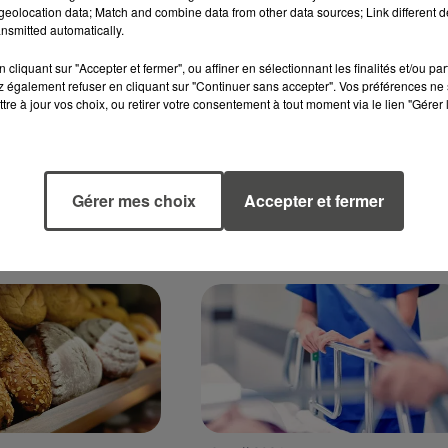
eolocation data; Match and combine data from other data sources; Link different de
26 avril 2024
nsmitted automatically.
 EXPLOSION ET
DEUX ANS DE PRISON
 DANS UNE USINE
FERME POUR L'AGRESSEU
cliquant sur "Accepter et fermer", ou affiner en sélectionnant les finalités et/ou pa
D'UN BRANCARDIER À...
 également refuser en cliquant sur "Continuer sans accepter". Vos préférences ne 
 industriel de
tre à jour vos choix, ou retirer votre consentement à tout moment via le lien "Gérer 
Ce vendredi, le tribunal
ndée) a été victime
judiciaire des Sables d'Olonne
sion puis d'un
infligé une peine de quatre a
imanche après-midi.
de prison, dont deux ans ferm
Gérer mes choix
Accepter et fermer
à l'individu qui avait agressé
un...