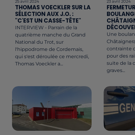
25 avril 2024
23 avril 2024
THOMAS VOECKLER SUR LA
FERMETUR
SÉLECTION AUX J.O. :
BOULANGE
"C'EST UN CASSE-TÊTE"
CHÂTAIGN
DÉCOUVER
INTERVIEW - Parrain de la
Une boulang
quatrième manche du Grand
Châtaignera
National du Trot, sur
contrainte 
l'hippodrome de Cordemais,
pour des rai
qui s'est déroulée ce mercredi,
suite de la
Thomas Voeckler a...
graves...