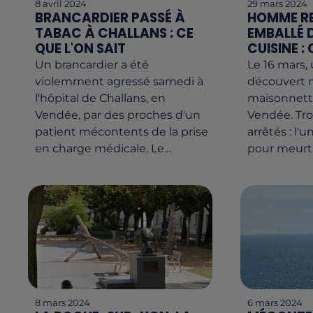
8 avril 2024
29 mars 2024
BRANCARDIER PASSÉ À
HOMME R
TABAC À CHALLANS : CE
EMBALLÉ 
QUE L'ON SAIT
CUISINE :
Un brancardier a été
Le 16 mars
violemment agressé samedi à
découvert 
l'hôpital de Challans, en
maisonnette
Vendée, par des proches d'un
Vendée. Tro
patient mécontents de la prise
arrêtés : l
en charge médicale. Le...
pour meurtre
8 mars 2024
6 mars 2024