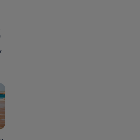
-
e
r