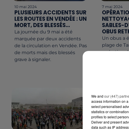
10 mai 2024
7 mai 2024
PLUSIEURS ACCIDENTS SUR
OPÉRATIO
LES ROUTES EN VENDÉE : UN
NETTOYAG
MORT, DES BLESSÉS...
SABLES-D
OBUS RE
La journée du 9 mai a été
Un obus a é
marquée par deux accidents
plage de Ta
de la circulation en Vendée. Pas
opération 
de morts mais des blessés
plage organ
grave à signaler.
l'associatio
explosif était
We and
our (447) partn
access information on a 
select personalised ad
statistics or combinatio
profiles to select person
Deliver and present adv
data such as IP address 