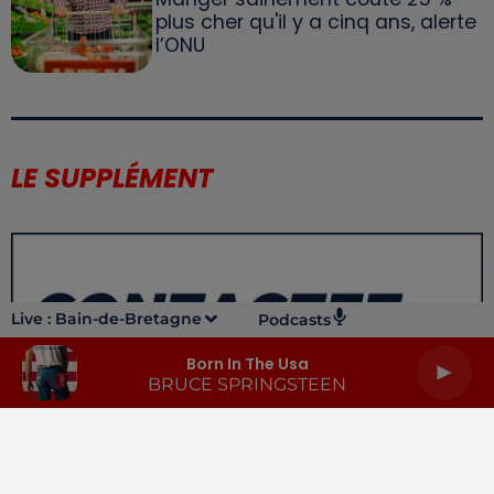
plus cher qu'il y a cinq ans, alerte
l’ONU
LE SUPPLÉMENT
Live :
Bain-de-Bretagne
Podcasts
Born In The Usa
BRUCE SPRINGSTEEN