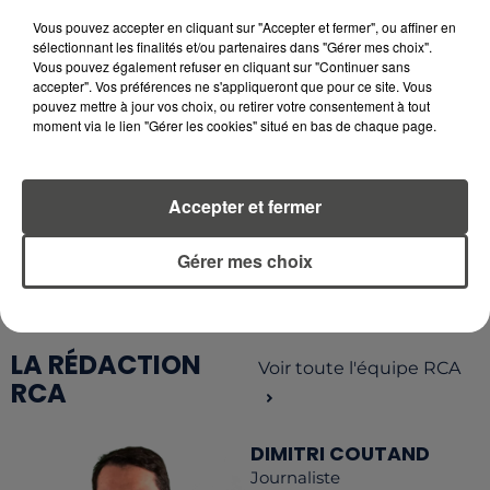
QUELLES SONT LES MARQUES QUI
OFFRENT LE MEILLEUR RAPPORT...
Vous pouvez accepter en cliquant sur "Accepter et fermer", ou affiner en
sélectionnant les finalités et/ou partenaires dans "Gérer mes choix".
Vous pouvez également refuser en cliquant sur "Continuer sans
accepter". Vos préférences ne s'appliqueront que pour ce site. Vous
pouvez mettre à jour vos choix, ou retirer votre consentement à tout
moment via le lien "Gérer les cookies" situé en bas de chaque page.
RETROUVEZ TOUTE L'ACTU DE LA RÉGION ET
RECEVEZ LES ALERTES INFOS DE LA RÉDACTION
Accepter et fermer
EN TÉLÉCHARGEANT L'APPLICATION MOBILE
RCA
Gérer mes choix
LA RÉDACTION
Voir toute l'équipe RCA
RCA
DIMITRI COUTAND
Journaliste