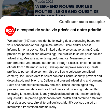
7 août 2026
WEEK-END ROUGE SUR LES
ROUTES : LE GRAND OUEST SE
PRÉPARE À UN...
Continuer sans accepter
6 août 2026
Le respect de votre vie privée est notre priorité
MÉGOTS ET FEUX DE FORÊT : LES
INDUSTRIELS DU TABAC BIENTÔT
We and
our (447) partners
do the following data processing based on
TAXÉS...
your consent and/or our legitimate interest: Store and/or access
information on a device; Use limited data to select advertising; Create
profiles for personalised advertising; Use profiles to select personalised
6 août 2026
CANICULE : POURQUOI LES
advertising; Measure advertising performance; Measure content
performance; Understand audiences through statistics or combinations
BOUTEILLES D'EAU
of data from different sources; Develop and improve services; Create
DISPARAISSENT DES RAYONS...
profiles to personalise content; Use profiles to select personalised
content; Use limited data to select content; Ensure security, prevent and
5 août 2026
detect fraud, and fix errors; Deliver and present advertising and content;
MANGER SAINEMENT COÛTE 25 %
Save and communicate privacy choices. These technologies may
process personal data such as IP address and browsing data to offer
PLUS CHER QU'IL Y A CINQ ANS,
following functionalities: Identify devices based on information actively
ALERTE L’ONU
requested; Use precise geolocation data; Match and combine data from
other data sources; Link different devices; Identify devices based on
5 août 2026
information transmitted automatically.