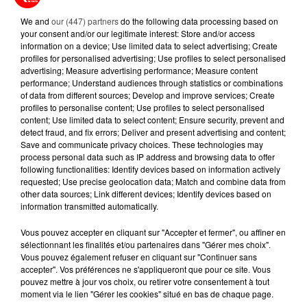
A LIRE AUSSI...
We and
our (447) partners
do the following data processing based on
your consent and/or our legitimate interest: Store and/or access
information on a device; Use limited data to select advertising; Create
1er août 2026
profiles for personalised advertising; Use profiles to select personalised
UNE CHUTE FATALE DE 2 000
advertising; Measure advertising performance; Measure content
MÈTRES : UNE PARACHUTISTE DE
performance; Understand audiences through statistics or combinations
of data from different sources; Develop and improve services; Create
26 ANS PERD...
profiles to personalise content; Use profiles to select personalised
content; Use limited data to select content; Ensure security, prevent and
31 juillet 2026
detect fraud, and fix errors; Deliver and present advertising and content;
FESTIVALS, FÊTE FORAINE... QUE
Save and communicate privacy choices. These technologies may
FAIRE DANS L'OUEST EN AOÛT ?
process personal data such as IP address and browsing data to offer
following functionalities: Identify devices based on information actively
requested; Use precise geolocation data; Match and combine data from
other data sources; Link different devices; Identify devices based on
28 juillet 2026
information transmitted automatically.
CINÉMA : 5 ANS APRÈS LE DERNIER
OPUS, SPIDERMAN EST DE
Vous pouvez accepter en cliquant sur "Accepter et fermer", ou affiner en
RETOUR SUR...
sélectionnant les finalités et/ou partenaires dans "Gérer mes choix".
Vous pouvez également refuser en cliquant sur "Continuer sans
accepter". Vos préférences ne s'appliqueront que pour ce site. Vous
23 juillet 2026
pouvez mettre à jour vos choix, ou retirer votre consentement à tout
DE VANNES À NANTES, LE FUTUR
moment via le lien "Gérer les cookies" situé en bas de chaque page.
BOMBARDIER D'EAU FRANÇAIS