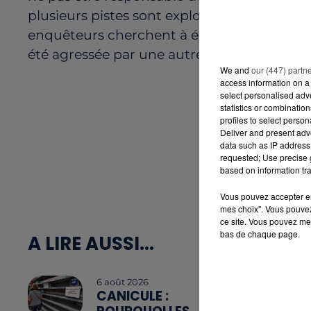
plusieurs pistes sont explorées pour déterm
enquêteurs cherchent à éclaircir si la femme
été agressée par une autre personne. Une a
We and
our (447) partn
access information on a 
select personalised ad
statistics or combinatio
profiles to select person
Deliver and present adv
data such as IP address 
requested; Use precise g
based on information tra
Vous pouvez accepter en 
mes choix". Vous pouvez
ce site. Vous pouvez met
bas de chaque page.
A LIRE AUSSI...
6 août 2026
CANICULE :