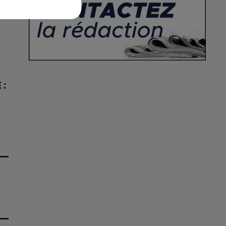
T
 :
 :