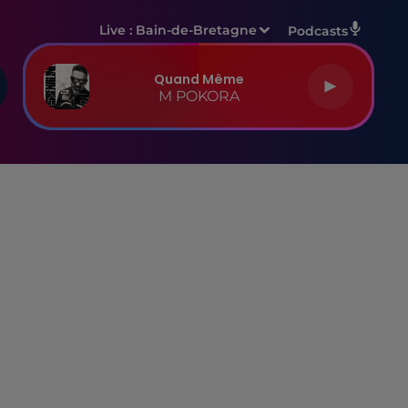
Live :
Bain-de-Bretagne
Podcasts
Quand Même
M POKORA