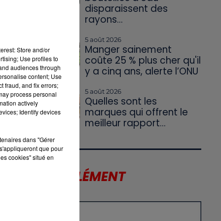
disparaissent des
rayons...
a
5 août 2026
Manger sainement
erest: Store and/or
coûte 25 % plus cher qu'il
tising; Use profiles to
tand audiences through
y a cinq ans, alerte l’ONU
personalise content; Use
 fraud, and fix errors;
5 août 2026
 may process personal
Quelles sont les
mation actively
marques qui offrent le
vices; Identify devices
meilleur rapport...
rtenaires dans "Gérer
s'appliqueront que pour
les cookies" situé en
LE SUPPLÉMENT