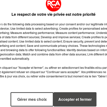
iner la source de ces blessures mortelles. Les
 a pu s'infliger elle-même les coups, ou si elle 
Le respect de votre vie privée est notre priorité
utopsie est prévue dans les prochaines heures.
ers
do the following data processing based on your consent and/or our legitimate int
device; Use limited data to select advertising; Create profiles for personalised adver
vertising; Measure advertising performance; Measure content performance; Unders
ns of data from different sources; Develop and improve services; Create profiles to 
alised content; Use limited data to select content; Ensure security, prevent and detect
ertising and content; Save and communicate privacy choices. These technologies
and browsing data to offer following functionalities: Identify devices based on infor
eolocation data; Match and combine data from other data sources; Link different de
nsmitted automatically.
cliquant sur "Accepter et fermer", ou affiner en sélectionnant les finalités et/ou pa
 également refuser en cliquant sur "Continuer sans accepter". Vos préférences ne 
tre à jour vos choix, ou retirer votre consentement à tout moment via le lien "Gérer 
1er août 2026
29 juillet 2026
Gérer mes choix
Accepter et fermer
UNE CHUTE
KAVINSKY