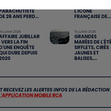
FATALE DE 2 000
RETROUVÉ MOR
MÈTRES : UNE
À SON DOMICILE
PARACHUTISTE
L'ICÔNE
DE 26 ANS PERD...
FRANÇAISE DE...
16 juillet 2026
15 juillet 2026
AFFAIRE JUBILLAR
GRANDES
: VERS LA FIN
MARÉES DE L'ÉTÉ
D'UNE ENQUÊTE
SIFFLETS, CIRÉS
QUI DURE DEPUIS
JAUNES ET
2020
BALISES,...
T RECEVEZ LES ALERTES INFOS DE LA RÉDACTION
L'APPLICATION MOBILE RCA