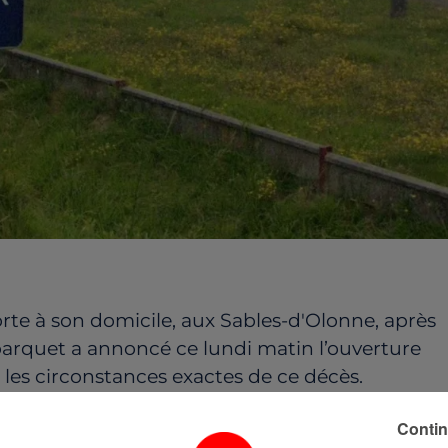
te à son domicile, aux Sables-d'Olonne, après
parquet a annoncé ce lundi matin l’ouverture
es circonstances exactes de ce décès.
de à vue. Au centre des investigations, il affirme
Contin
Selon la procureure des Sables-d’Olonne,