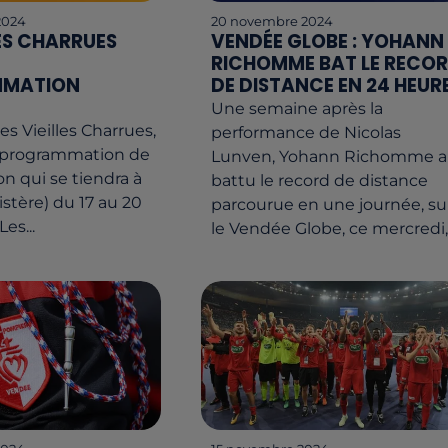
2024
20 novembre 2024
LES CHARRUES
VENDÉE GLOBE : YOHANN
RICHOMME BAT LE RECO
MATION
DE DISTANCE EN 24 HEUR
Une semaine après la
des Vieilles Charrues,
performance de Nicolas
a programmation de
Lunven, Yohann Richomme a
on qui se tiendra à
battu le record de distance
istère) du 17 au 20
parcourue en une journée, su
Les...
le Vendée Globe, ce mercredi,.