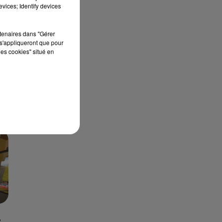
vices; Identify devices
S
r
rtenaires dans "Gérer
s'appliqueront que pour
eu
les cookies" situé en
les