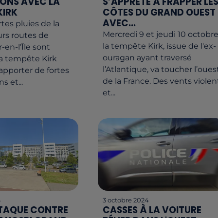
ONS AVEC LA
S’APPRÊTE À FRAPPER LE
KIRK
CÔTES DU GRAND OUEST
AVEC...
rtes pluies de la
Mercredi 9 et jeudi 10 octobre
urs routes de
la tempête Kirk, issue de l'ex-
-en-l’Île sont
ouragan ayant traversé
a tempête Kirk
l’Atlantique, va toucher l’oues
apporter de fortes
de la France. Des vents violen
s et...
et...
4
3 octobre 2024
TAQUE CONTRE
CASSES À LA VOITURE