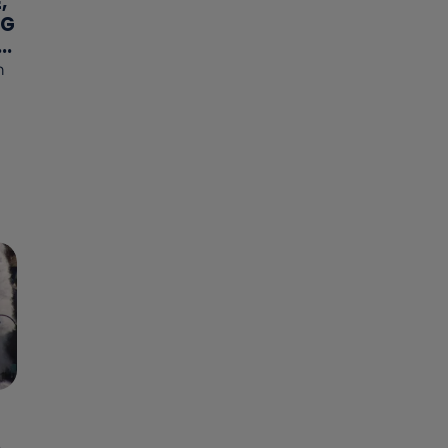
,
NG
..
n