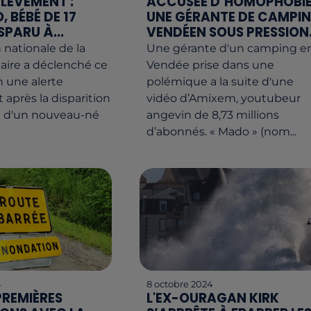
NLÈVEMENT :
ACCUSÉE D’HOMOPHOBIE
 BÉBÉ DE 17
UNE GÉRANTE DE CAMPI
SPARU À...
VENDÉEN SOUS PRESSION.
 nationale de la
Une gérante d'un camping e
iaire a déclenché ce
Vendée prise dans une
 une alerte
polémique a la suite d'une
après la disparition
vidéo d’Amixem, youtubeur
e d'un nouveau-né
angevin de 8,73 millions
d’abonnés. « Mado » (nom...
4
8 octobre 2024
PREMIÈRES
L'EX-OURAGAN KIRK