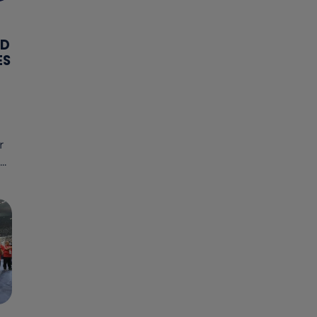
RD
ES
r
..