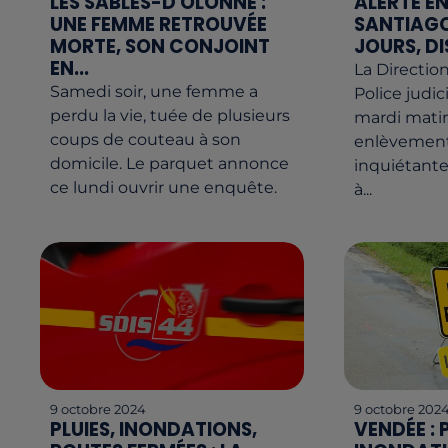
LES SABLES-D'OLONNE :
ALERTE E
UNE FEMME RETROUVÉE
SANTIAGO,
MORTE, SON CONJOINT
JOURS, DI
EN...
La Direction
Samedi soir, une femme a
Police judic
perdu la vie, tuée de plusieurs
mardi matin
coups de couteau à son
enlèvement 
domicile. Le parquet annonce
inquiétant
ce lundi ouvrir une enquête.
à...
9 octobre 2024
9 octobre 202
PLUIES, INONDATIONS,
VENDÉE : 