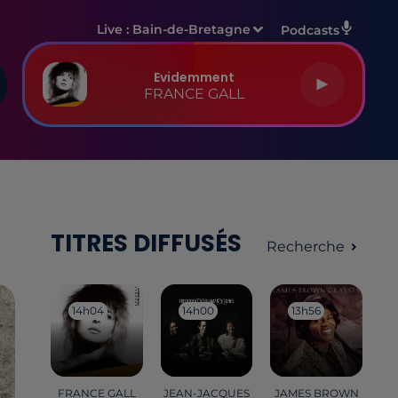
Live :
Bain-de-Bretagne
Podcasts
Evidemment
FRANCE GALL
TITRES DIFFUSÉS
Recherche
14h04
14h04
14h00
14h00
13h56
13h56
FRANCE GALL
JEAN-JACQUES
JAMES BROWN