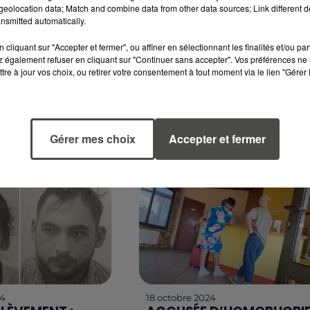
N DANS LA
COUPE DE FRANCE : QUEL
eolocation data; Match and combine data from other data sources; Link different de
NOS IDÉES DE
TIRAGE AU SORT POUR LE
nsmitted automatically.
POUR FRISSONNER
ÉQUIPES DE LA RÉGION ?
Le tirage au sort du 7ème tou
cliquant sur "Accepter et fermer", ou affiner en sélectionnant les finalités et/ou pa
 également refuser en cliquant sur "Continuer sans accepter". Vos préférences ne 
lloween envahit la
de la Coupe de France a eu li
tre à jour vos choix, ou retirer votre consentement à tout moment via le lien "Gérer 
entre ambiance
ce mercredi avec de belles
ateliers créatifs et
affiches en perspective pour 
iale, chacun pourra
équipes de la région.
a manière. Voici
Gérer mes choix
Accepter et fermer
24
18 octobre 2024