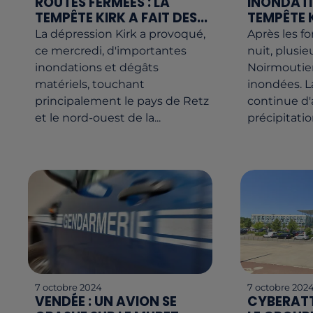
ROUTES FERMÉES : LA
INONDATI
TEMPÊTE KIRK A FAIT DES...
TEMPÊTE 
La dépression Kirk a provoqué,
Après les fo
ce mercredi, d'importantes
nuit, plusie
inondations et dégâts
Noirmoutier
matériels, touchant
inondées. L
principalement le pays de Retz
continue d'
et le nord-ouest de la...
précipitation
7 octobre 2024
7 octobre 202
VENDÉE : UN AVION SE
CYBERAT