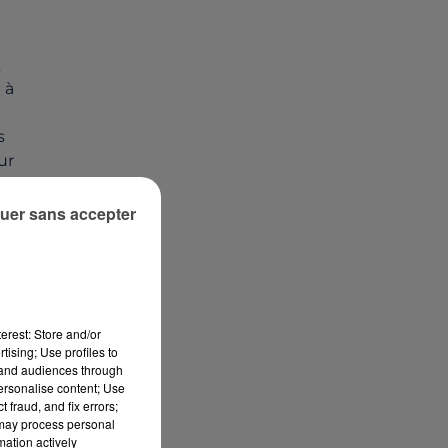
.
 à
s
ur
uer sans accepter
erest: Store and/or
tising; Use profiles to
tand audiences through
personalise content; Use
 fraud, and fix errors;
 may process personal
mation actively