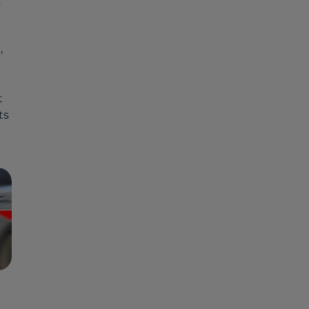
S
,
t
ts