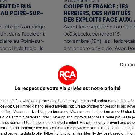
2024
15 novembre 2024
ENT DE BUS
COUPE DE FRANCE : LES
 AU POIRÉ-SUR-
HERBIERS, DES HABITUÉS
DES EXPLOITS FACE AUX..
t été pris au piège,
Avant leur septième tour face
tin, dans l'accident
l'AC Ajaccio, vendredi 15
laire au Poiré-sur-
novembre (19h), les Herbretai
dans l'habitacle, ils
ont encore envie de rêver. Po
ués par les...
le club vendéen c'est un
rendez-vous...
Contin
Le respect de votre vie privée est notre priorité
ers
do the following data processing based on your consent and/or our legitimate int
device; Use limited data to select advertising; Create profiles for personalised adver
vertising; Measure advertising performance; Measure content performance; Unders
ns of data from different sources; Develop and improve services; Create profiles to 
alised content; Use limited data to select content; Ensure security, prevent and detect
ertising and content; Save and communicate privacy choices. These technologies
4
30 octobre 2024
and browsing data to offer following functionalities: Identify devices based on infor