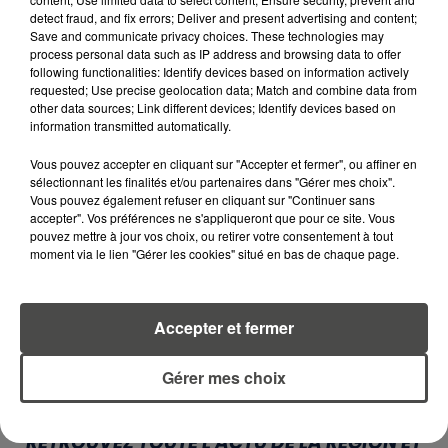
ALERTE L’ONU
detect fraud, and fix errors; Deliver and present advertising and content;
Save and communicate privacy choices. These technologies may
5 août 2026
process personal data such as IP address and browsing data to offer
QUELLES SONT LES MARQUES QUI
following functionalities: Identify devices based on information actively
OFFRENT LE MEILLEUR RAPPORT...
requested; Use precise geolocation data; Match and combine data from
other data sources; Link different devices; Identify devices based on
information transmitted automatically.
5 août 2026
Vous pouvez accepter en cliquant sur "Accepter et fermer", ou affiner en
MOUCHES : LES 5 RÉFLEXES À
sélectionnant les finalités et/ou partenaires dans "Gérer mes choix".
ADOPTER POUR ÉVITER
Vous pouvez également refuser en cliquant sur "Continuer sans
L'INVASION CET ÉTÉ...
accepter". Vos préférences ne s'appliqueront que pour ce site. Vous
pouvez mettre à jour vos choix, ou retirer votre consentement à tout
moment via le lien "Gérer les cookies" situé en bas de chaque page.
4 août 2026
ÉCLIPSE SOLAIRE DU 12 AOÛT : LA
RUÉE VERS LES LUNETTES DE...
Accepter et fermer
Gérer mes choix
RETROUVEZ TOUTE L'ACTU DE LA RÉGION ET