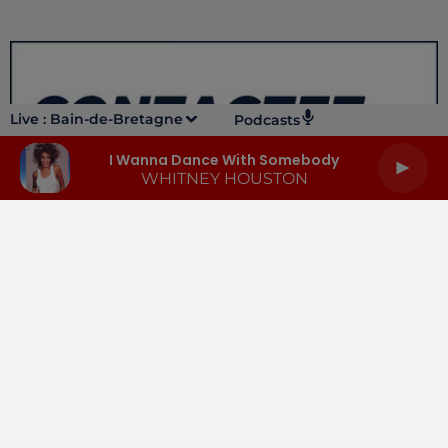
Live :
Bain-de-Bretagne
Podcasts
I Wanna Dance With Somebody
WHITNEY HOUSTON
LA RADIO
INFOS
PODCASTS
RENDEZ-VOUS
PUBLICITÉ