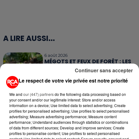
A LIRE AUSSI...
6 août 2026
MÉGOTS ET FEUX DE FORÊT : LES
INDUSTRIELS DU TABAC BIENTÔT
Continuer sans accepter
TAXÉS...
Le respect de votre vie privée est notre priorité
6 août 2026
CANICULE : POURQUOI LES
We and
our (447) partners
do the following data processing based on
your consent and/or our legitimate interest: Store and/or access
BOUTEILLES D'EAU
information on a device; Use limited data to select advertising; Create
DISPARAISSENT DES RAYONS...
profiles for personalised advertising; Use profiles to select personalised
advertising; Measure advertising performance; Measure content
5 août 2026
performance; Understand audiences through statistics or combinations
MANGER SAINEMENT COÛTE 25 %
of data from different sources; Develop and improve services; Create
PLUS CHER QU'IL Y A CINQ ANS,
profiles to personalise content; Use profiles to select personalised
content; Use limited data to select content; Ensure security, prevent and