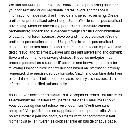
We and
our (447) partners
do the following data processing based on
your consent and/or our legitimate interest: Store and/or access
3 août 2026
information on a device; Use limited data to select advertising; Create
TRAIN : L'ÉTÉ DE TOUS LES
profiles for personalised advertising; Use profiles to select personalised
RETARDS, LA SNCF SOUS LE FEU
advertising; Measure advertising performance; Measure content
performance; Understand audiences through statistics or combinations
DES CRITIQUES
of data from different sources; Develop and improve services; Create
profiles to personalise content; Use profiles to select personalised
1er août 2026
content; Use limited data to select content; Ensure security, prevent and
UNE CHUTE FATALE DE 2 000
detect fraud, and fix errors; Deliver and present advertising and content;
MÈTRES : UNE PARACHUTISTE DE
Save and communicate privacy choices. These technologies may
process personal data such as IP address and browsing data to offer
26 ANS PERD...
following functionalities: Identify devices based on information actively
requested; Use precise geolocation data; Match and combine data from
23 juillet 2026
other data sources; Link different devices; Identify devices based on
DE VANNES À NANTES, LE FUTUR
information transmitted automatically.
BOMBARDIER D'EAU FRANÇAIS
PREND SON ENVOL
Vous pouvez accepter en cliquant sur "Accepter et fermer", ou affiner en
sélectionnant les finalités et/ou partenaires dans "Gérer mes choix".
Vous pouvez également refuser en cliquant sur "Continuer sans
17 juillet 2026
accepter". Vos préférences ne s'appliqueront que pour ce site. Vous
CLIMAT : LES ÉMISSIONS DE GAZ
pouvez mettre à jour vos choix, ou retirer votre consentement à tout
À EFFET DE SERRE ONT
moment via le lien "Gérer les cookies" situé en bas de chaque page.
NETTEMENT BAISSÉ...