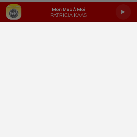
Mon Mec À Moi
PATRICIA KAAS
LA RADIO
INFOS
PODCASTS
RENDEZ-VOUS
PUBLICITÉ
Gestion des cookies
Mentions légales
Espace presse
Téléchargez l'appli