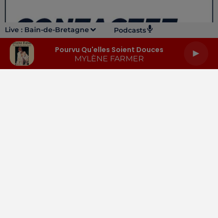
Live :
Bain-de-Bretagne
Podcasts
Pourvu Qu'elles Soient Douces
MYLÈNE FARMER
LA RADIO
INFOS
PODCASTS
RENDEZ-VOUS
PUBLICITÉ