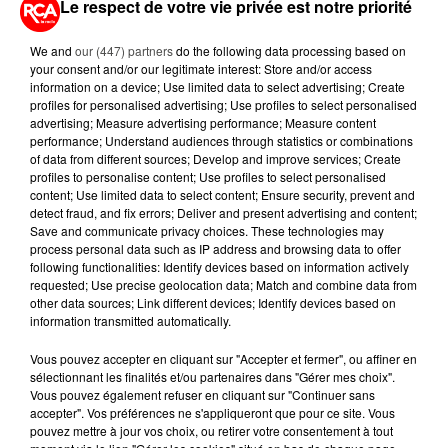
Le respect de votre vie privée est notre priorité
We and
our (447) partners
do the following data processing based on
A LIRE AUSSI...
your consent and/or our legitimate interest: Store and/or access
information on a device; Use limited data to select advertising; Create
profiles for personalised advertising; Use profiles to select personalised
7 août 2026
advertising; Measure advertising performance; Measure content
PETIT-DÉJEUNER : EST-IL
performance; Understand audiences through statistics or combinations
VRAIMENT OBLIGATOIRE DE
of data from different sources; Develop and improve services; Create
profiles to personalise content; Use profiles to select personalised
MANGER LE MATIN ?
content; Use limited data to select content; Ensure security, prevent and
detect fraud, and fix errors; Deliver and present advertising and content;
7 août 2026
Save and communicate privacy choices. These technologies may
WEEK-END ROUGE SUR LES
process personal data such as IP address and browsing data to offer
ROUTES : LE GRAND OUEST SE
following functionalities: Identify devices based on information actively
requested; Use precise geolocation data; Match and combine data from
PRÉPARE À UN...
other data sources; Link different devices; Identify devices based on
information transmitted automatically.
6 août 2026
MÉGOTS ET FEUX DE FORÊT : LES
Vous pouvez accepter en cliquant sur "Accepter et fermer", ou affiner en
INDUSTRIELS DU TABAC BIENTÔT
sélectionnant les finalités et/ou partenaires dans "Gérer mes choix".
TAXÉS...
Vous pouvez également refuser en cliquant sur "Continuer sans
accepter". Vos préférences ne s'appliqueront que pour ce site. Vous
pouvez mettre à jour vos choix, ou retirer votre consentement à tout
6 août 2026