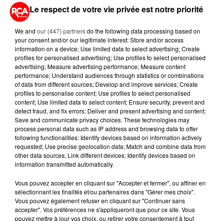
Le respect de votre vie privée est notre priorité
We and
our (447) partners
do the following data processing based on
your consent and/or our legitimate interest: Store and/or access
A LIRE AUSSI...
information on a device; Use limited data to select advertising; Create
profiles for personalised advertising; Use profiles to select personalised
advertising; Measure advertising performance; Measure content
7 août 2026
performance; Understand audiences through statistics or combinations
PETIT-DÉJEUNER : EST-IL
of data from different sources; Develop and improve services; Create
VRAIMENT OBLIGATOIRE DE
profiles to personalise content; Use profiles to select personalised
MANGER LE MATIN ?
content; Use limited data to select content; Ensure security, prevent and
detect fraud, and fix errors; Deliver and present advertising and content;
Save and communicate privacy choices. These technologies may
7 août 2026
process personal data such as IP address and browsing data to offer
WEEK-END ROUGE SUR LES
following functionalities: Identify devices based on information actively
ROUTES : LE GRAND OUEST SE
requested; Use precise geolocation data; Match and combine data from
PRÉPARE À UN...
other data sources; Link different devices; Identify devices based on
information transmitted automatically.
6 août 2026
Vous pouvez accepter en cliquant sur "Accepter et fermer", ou affiner en
MÉGOTS ET FEUX DE FORÊT : LES
sélectionnant les finalités et/ou partenaires dans "Gérer mes choix".
INDUSTRIELS DU TABAC BIENTÔT
Vous pouvez également refuser en cliquant sur "Continuer sans
TAXÉS...
accepter". Vos préférences ne s'appliqueront que pour ce site. Vous
pouvez mettre à jour vos choix, ou retirer votre consentement à tout