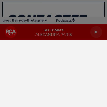
Live :
Bain-de-Bretagne
Podcasts
Les Triolets
ALEXANDRA PARIS
LA RADIO
INFOS
PODCASTS
RENDEZ-VOUS
PUBLICITÉ