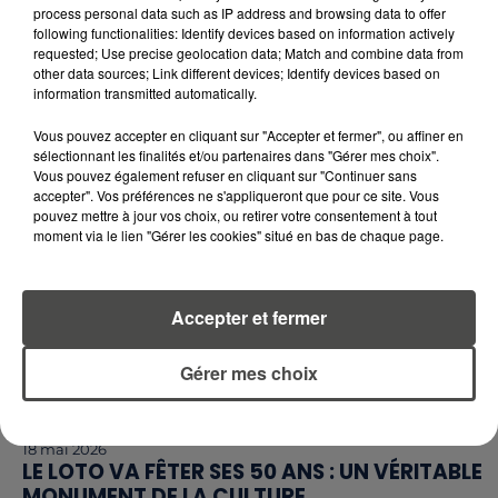
27 mai 2026
process personal data such as IP address and browsing data to offer
CANICULE : LE SALARIÉ DOIT-IL SE RENDRE AU
following functionalities: Identify devices based on information actively
TRAVAIL LORS D’ÉPISODES...
requested; Use precise geolocation data; Match and combine data from
other data sources; Link different devices; Identify devices based on
Alors que 13 départements sont placés en vigilance
information transmitted automatically.
orange, la question de la sécurité au travail revient.
Que dit précisément la loi sur les droits des...
Vous pouvez accepter en cliquant sur "Accepter et fermer", ou affiner en
sélectionnant les finalités et/ou partenaires dans "Gérer mes choix".
Vous pouvez également refuser en cliquant sur "Continuer sans
accepter". Vos préférences ne s'appliqueront que pour ce site. Vous
pouvez mettre à jour vos choix, ou retirer votre consentement à tout
moment via le lien "Gérer les cookies" situé en bas de chaque page.
Accepter et fermer
Gérer mes choix
18 mai 2026
LE LOTO VA FÊTER SES 50 ANS : UN VÉRITABLE
MONUMENT DE LA CULTURE...