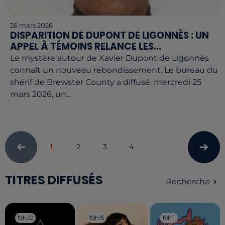
26 mars 2026
DISPARITION DE DUPONT DE LIGONNÈS : UN
APPEL À TÉMOINS RELANCE LES...
Le mystère autour de Xavier Dupont de Ligonnès
connaît un nouveau rebondissement. Le bureau du
shérif de Brewster County a diffusé, mercredi 25
mars 2026, un...
1
2
3
4
TITRES DIFFUSÉS
Recherche
19h22
19h22
19h15
19h15
19h11
19h11