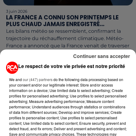
3 juin 2026
LA FRANCE A CONNU SON PRINTEMPS LE
PLUS CHAUD JAMAIS ENREGISTRÉ...
Les bilans météo se ressemblent, confirmant la
trajectoire du réchauffement climatique. Météo-
France a annoncé que la France venait de traverser
son...
Continuer sans accepter
Le respect de votre vie privée est notre priorité
We and
our (447) partners
do the following data processing based on
your consent and/or our legitimate interest: Store and/or access
information on a device; Use limited data to select advertising; Create
profiles for personalised advertising; Use profiles to select personalised
advertising; Measure advertising performance; Measure content
performance; Understand audiences through statistics or combinations
of data from different sources; Develop and improve services; Create
profiles to personalise content; Use profiles to select personalised
content; Use limited data to select content; Ensure security, prevent and
detect fraud, and fix errors; Deliver and present advertising and content;
Save and communicate privacy choices. These technologies may