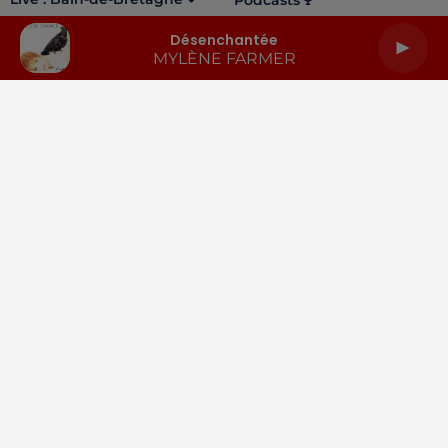
Podcasts
Désenchantée
MYLÈNE FARMER
LA RADIO
INFOS
PODCASTS
RENDEZ-VOUS
PUBLICITÉ
Gestion des cookies
Mentions légales
Espace presse
Téléchargez l'appli