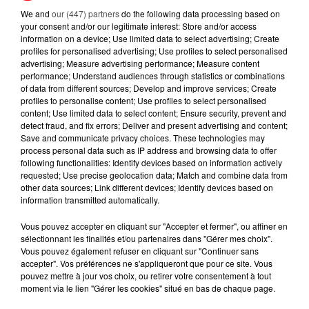
A LIRE AUSSI...
We and
our (447) partners
do the following data processing based on
your consent and/or our legitimate interest: Store and/or access
information on a device; Use limited data to select advertising; Create
7 août 2026
profiles for personalised advertising; Use profiles to select personalised
PETIT-DÉJEUNER : EST-IL
advertising; Measure advertising performance; Measure content
VRAIMENT OBLIGATOIRE DE
performance; Understand audiences through statistics or combinations
MANGER LE MATIN ?
of data from different sources; Develop and improve services; Create
profiles to personalise content; Use profiles to select personalised
content; Use limited data to select content; Ensure security, prevent and
5 août 2026
MANGER SAINEMENT COÛTE 25 %
detect fraud, and fix errors; Deliver and present advertising and content;
Save and communicate privacy choices. These technologies may
PLUS CHER QU'IL Y A CINQ ANS,
process personal data such as IP address and browsing data to offer
ALERTE L’ONU
following functionalities: Identify devices based on information actively
requested; Use precise geolocation data; Match and combine data from
22 juillet 2026
other data sources; Link different devices; Identify devices based on
RÉSEAUX SOCIAUX : LES MOINS
information transmitted automatically.
DE 15 ANS BIENTÔT
Vous pouvez accepter en cliquant sur "Accepter et fermer", ou affiner en
DÉCONNECTÉS
sélectionnant les finalités et/ou partenaires dans "Gérer mes choix".
Vous pouvez également refuser en cliquant sur "Continuer sans
21 juillet 2026
accepter". Vos préférences ne s'appliqueront que pour ce site. Vous
POISSONS, HUÎTRES, MOULES : CE
pouvez mettre à jour vos choix, ou retirer votre consentement à tout
QUI VA CHANGER DANS VOS
moment via le lien "Gérer les cookies" situé en bas de chaque page.
ASSIETTES...