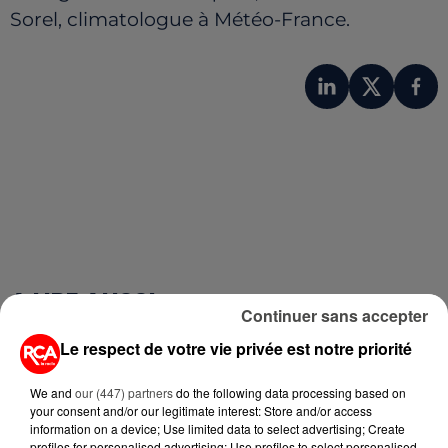
Sorel, climatologue à Météo-France.
A LIRE AUSSI...
Continuer sans accepter
Le respect de votre vie privée est notre priorité
5 août 2026
MANGER SAINEMENT COÛTE 25 %
We and
our (447) partners
do the following data processing based on
PLUS CHER QU'IL Y A CINQ ANS,
your consent and/or our legitimate interest: Store and/or access
ALERTE L’ONU
information on a device; Use limited data to select advertising; Create
profiles for personalised advertising; Use profiles to select personalised