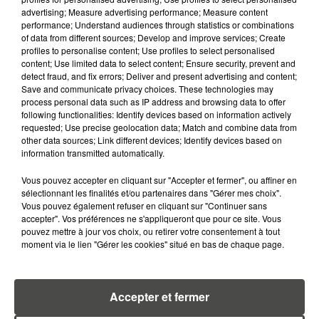
24 juillet 2026
advertising; Measure advertising performance; Measure content
JUSQU'À 40°C : LA FRANCE SOUS
performance; Understand audiences through statistics or combinations
LA MENACE D'UNE NOUVELLE
of data from different sources; Develop and improve services; Create
profiles to personalise content; Use profiles to select personalised
VAGUE DE...
content; Use limited data to select content; Ensure security, prevent and
detect fraud, and fix errors; Deliver and present advertising and content;
22 juillet 2026
Save and communicate privacy choices. These technologies may
RÉSEAUX SOCIAUX : LES MOINS
process personal data such as IP address and browsing data to offer
DE 15 ANS BIENTÔT
following functionalities: Identify devices based on information actively
requested; Use precise geolocation data; Match and combine data from
DÉCONNECTÉS
other data sources; Link different devices; Identify devices based on
information transmitted automatically.
20 juillet 2026
A400M : LE GÉANT DE L'ARMÉE
Vous pouvez accepter en cliquant sur "Accepter et fermer", ou affiner en
ENTRE EN GUERRE CONTRE LES
sélectionnant les finalités et/ou partenaires dans "Gérer mes choix".
FLAMMES
Vous pouvez également refuser en cliquant sur "Continuer sans
accepter". Vos préférences ne s'appliqueront que pour ce site. Vous
pouvez mettre à jour vos choix, ou retirer votre consentement à tout
17 juillet 2026
moment via le lien "Gérer les cookies" situé en bas de chaque page.
CLIMAT : LES ÉMISSIONS DE GAZ
À EFFET DE SERRE ONT
NETTEMENT BAISSÉ...
Accepter et fermer
16 juillet 2026