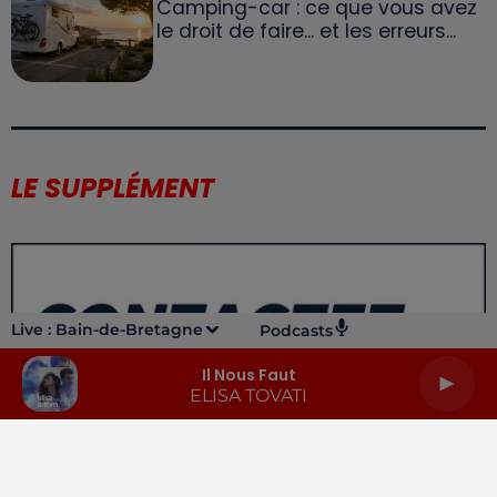
Camping-car : ce que vous avez
le droit de faire... et les erreurs...
LE SUPPLÉMENT
Live :
Bain-de-Bretagne
Podcasts
Il Nous Faut
ELISA TOVATI