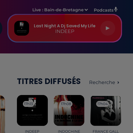
Live :
Bain-de-Bretagne
Podcasts
Last Night A Dj Saved My Life
INDEEP
TITRES DIFFUSÉS
Recherche
17h13
17h13
17h08
17h08
17h04
17h04
INDEEP
INDOCHINE
FRANCE GALL