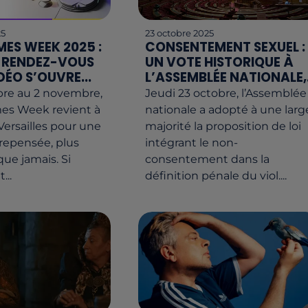
25
23 octobre 2025
MES WEEK 2025 :
CONSENTEMENT SEXUEL :
 RENDEZ-VOUS
UN VOTE HISTORIQUE À
DÉO S’OUVRE...
L’ASSEMBLÉE NATIONALE,.
bre au 2 novembre,
Jeudi 23 octobre, l’Assemblée
mes Week revient à
nationale a adopté à une larg
Versailles pour une
majorité la proposition de loi
 repensée, plus
intégrant le non-
ue jamais. Si
consentement dans la
...
définition pénale du viol....