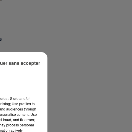
e
uer sans accepter
erest: Store and/or
tising; Use profiles to
tand audiences through
personalise content; Use
 fraud, and fix errors;
 may process personal
mation actively