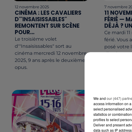
12 novembre 2025
7 novembre 2
CINÉMA : LES CAVALIERS
11 NOVEMB
D'"INSAISISSABLES"
FÉRIÉ — 
REMONTENT SUR SCÈNE
DÉJÀ ? UN
POUR...
Ce mardi 11
Le troisième volet
férié. Vous 
d'"Insaisissables" sort au
posé votre 
cinéma mercredi 12 novembre
d’un long w
2025, 9 ans après le deuxième
deux bagag
opus.
matin,...
We and
our (447) partn
access information on a 
select personalised ad
statistics or combinatio
profiles to select person
Deliver and present adv
data such as IP address 