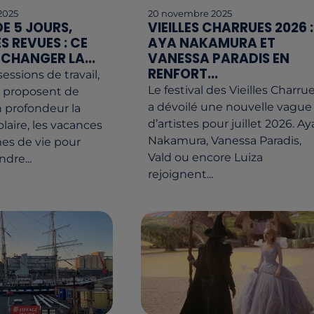
2025
20 novembre 2025
E 5 JOURS,
VIEILLES CHARRUES 2026 :
 REVUES : CE
AYA NAKAMURA ET
 CHANGER LA...
VANESSA PARADIS EN
RENFORT...
essions de travail,
Le festival des Vieilles Charru
s proposent de
a dévoilé une nouvelle vague
 profondeur la
d’artistes pour juillet 2026. Ay
laire, les vacances
Nakamura, Vanessa Paradis,
mes de vie pour
Vald ou encore Luiza
dre...
rejoignent...