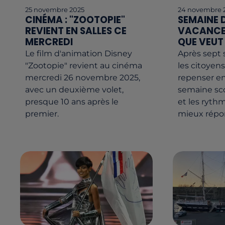
25 novembre 2025
24 novembre 
CINÉMA : "ZOOTOPIE"
SEMAINE D
REVIENT EN SALLES CE
VACANCES
MERCREDI
QUE VEUT
Le film d'animation Disney
Après sept s
"Zootopie" revient au cinéma
les citoyen
mercredi 26 novembre 2025,
repenser en
avec un deuxième volet,
semaine sco
presque 10 ans après le
et les ryth
premier.
mieux répon