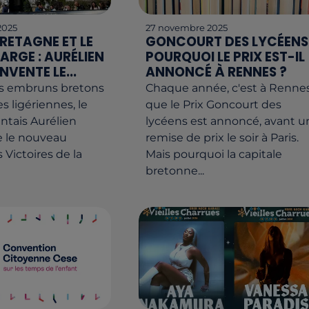
2025
27 novembre 2025
BRETAGNE ET LE
GONCOURT DES LYCÉENS 
ARGE : AURÉLIEN
POURQUOI LE PRIX EST-IL
NVENTE LE...
ANNONCÉ À RENNES ?
es embruns bretons
Chaque année, c'est à Renne
es ligériennes, le
que le Prix Goncourt des
ntais Aurélien
lycéens est annoncé, avant u
e le nouveau
remise de prix le soir à Paris.
 Victoires de la
Mais pourquoi la capitale
bretonne...