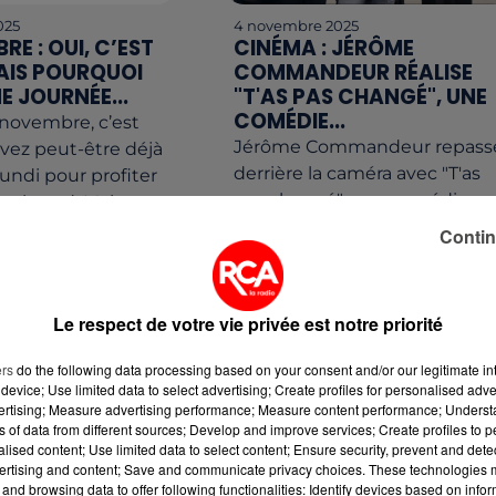
025
4 novembre 2025
RE : OUI, C’EST
CINÉMA : JÉRÔME
MAIS POURQUOI
COMMANDEUR RÉALISE
E JOURNÉE...
"T'AS PAS CHANGÉ", UNE
COMÉDIE...
 novembre, c’est
Jérôme Commandeur repass
avez peut-être déjà
derrière la caméra avec "T'as
lundi pour profiter
pas changé", une comédie
eek-end. Mais entre
nostalgique sur les années
es et un café du
Contin
lycée. Le film sort mercredi 5
novembre 2025 au...
Le respect de votre vie privée est notre priorité
ers
do the following data processing based on your consent and/or our legitimate int
device; Use limited data to select advertising; Create profiles for personalised adver
vertising; Measure advertising performance; Measure content performance; Unders
ns of data from different sources; Develop and improve services; Create profiles to 
alised content; Use limited data to select content; Ensure security, prevent and detect
ertising and content; Save and communicate privacy choices. These technologies
and browsing data to offer following functionalities: Identify devices based on infor