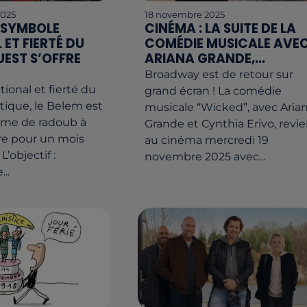
2025
18 novembre 2025
E SYMBOLE
CINÉMA : LA SUITE DE LA
ET FIERTÉ DU
COMÉDIE MUSICALE AVE
EST S’OFFRE
ARIANA GRANDE,...
Broadway est de retour sur
ional et fierté du
grand écran ! La comédie
antique, le Belem est
musicale “Wicked”, avec Aria
rme de radoub à
Grande et Cynthia Erivo, revie
re pour un mois
au cinéma mercredi 19
L’objectif :
novembre 2025 avec...
..