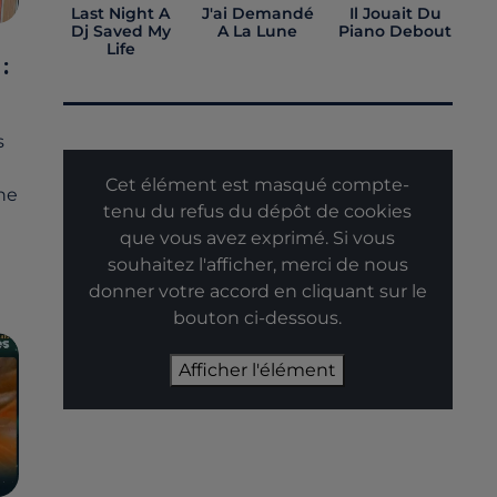
Last Night A
J'ai Demandé
Il Jouait Du
Dj Saved My
A La Lune
Piano Debout
Life
:
s
Cet élément est masqué compte-
ne
tenu du refus du dépôt de cookies
que vous avez exprimé. Si vous
souhaitez l'afficher, merci de nous
donner votre accord en cliquant sur le
bouton ci-dessous.
Afficher l'élément