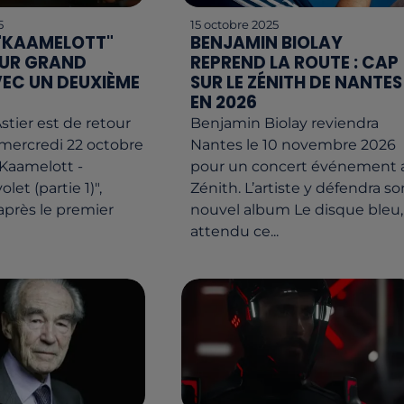
5
15 octobre 2025
 "KAAMELOTT"
BENJAMIN BIOLAY
SUR GRAND
REPREND LA ROUTE : CAP
EC UN DEUXIÈME
SUR LE ZÉNITH DE NANTES
EN 2026
stier est de retour
Benjamin Biolay reviendra
mercredi 22 octobre
Nantes le 10 novembre 2026
"Kaamelott -
pour un concert événement 
et (partie 1)",
Zénith. L’artiste y défendra so
après le premier
nouvel album Le disque bleu,
attendu ce...