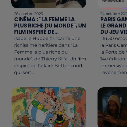
28 octobre 2025
24 octobre 20
CINÉMA : "LA FEMME LA
PARIS GA
PLUS RICHE DU MONDE", UN
LE GRAND
FILM INSPIRÉ DE...
DU JEU VI
Isabelle Huppert incarne une
Du 30 octo
richissime héritière dans "La
la Paris Ga
Femme la plus riche du
la Porte de 
monde", de Thierry Klifa. Un film
14e édition
inspiré de l'affaire Bettencourt
immersive q
qui sort...
l’événement