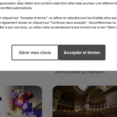
eolocation data; Match and combine data from other data sources; Link different de
25
29 octobre 2025
nsmitted automatically.
RÉGIONAUX : LA
ANTHONY CHAPLAIN,
 ET LES PAYS DE
CHANTEUR
cliquant sur "Accepter et fermer", ou affiner en sélectionnant les finalités et/ou pa
PARLENT DE...
COSTARMORICAIN,
 également refuser en cliquant sur "Continuer sans accepter". Vos préférences ne 
tre à jour vos choix, ou retirer votre consentement à tout moment via le lien "Gérer 
INTERPRÈTE DE « MARIE
récente étude
LA...
reply, 55 % des
La Bretagne en émotions,
timent que leur
l'auteur-compositeur-
onal s’efface peu à
Gérer mes choix
Accepter et fermer
interprète Anthony Chaplain
etagne comme dans
s’est éteint à 42 ans, laissant
a...
derrière lui des souvenirs
ancrés dans la chanson...