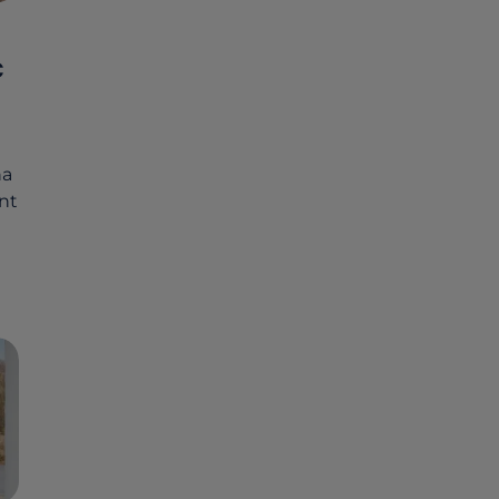
C
na
nt