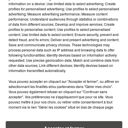
VRAIMENT OBLIGATOIRE DE
information on a device; Use limited data to select advertising; Create
profiles for personalised advertising; Use profiles to select personalised
MANGER LE MATIN ?
advertising; Measure advertising performance; Measure content
performance; Understand audiences through statistics or combinations
7 août 2026
of data from different sources; Develop and improve services; Create
WEEK-END ROUGE SUR LES
profiles to personalise content; Use profiles to select personalised
ROUTES : LE GRAND OUEST SE
content; Use limited data to select content; Ensure security, prevent and
PRÉPARE À UN...
detect fraud, and fix errors; Deliver and present advertising and content;
Save and communicate privacy choices. These technologies may
process personal data such as IP address and browsing data to offer
6 août 2026
following functionalities: Identify devices based on information actively
MÉGOTS ET FEUX DE FORÊT : LES
requested; Use precise geolocation data; Match and combine data from
INDUSTRIELS DU TABAC BIENTÔT
other data sources; Link different devices; Identify devices based on
TAXÉS...
information transmitted automatically.
Vous pouvez accepter en cliquant sur "Accepter et fermer", ou affiner en
6 août 2026
sélectionnant les finalités et/ou partenaires dans "Gérer mes choix".
CANICULE : POURQUOI LES
Vous pouvez également refuser en cliquant sur "Continuer sans
BOUTEILLES D'EAU
accepter". Vos préférences ne s'appliqueront que pour ce site. Vous
DISPARAISSENT DES RAYONS...
pouvez mettre à jour vos choix, ou retirer votre consentement à tout
moment via le lien "Gérer les cookies" situé en bas de chaque page.
5 août 2026
MANGER SAINEMENT COÛTE 25 %
PLUS CHER QU'IL Y A CINQ ANS,