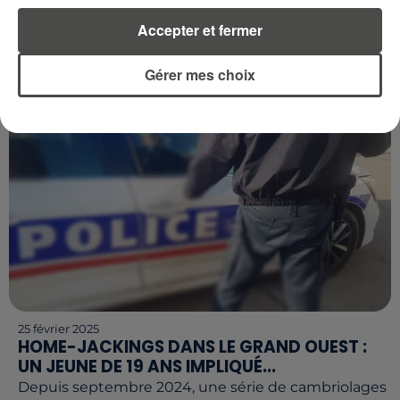
Dans la nuit du mardi 25 au mercredi 26 février, trois
Accepter et fermer
radars ont été incendiés en Ille-et-Vilaine,
confirmant une tendance inquiétante qui persiste
Gérer mes choix
depuis...
25 février 2025
HOME-JACKINGS DANS LE GRAND OUEST :
UN JEUNE DE 19 ANS IMPLIQUÉ...
Depuis septembre 2024, une série de cambriolages