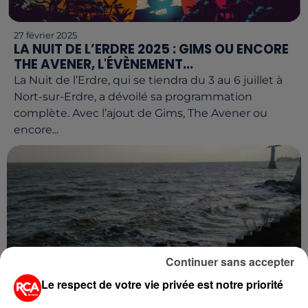
27 février 2025
LA NUIT DE L’ERDRE 2025 : GIMS OU ENCORE
THE AVENER, L'ÉVÈNEMENT...
La Nuit de l’Erdre, qui se tiendra du 3 au 6 juillet à
Nort-sur-Erdre, a dévoilé sa programmation
complète. Avec l’ajout de Gims, The Avener ou
encore...
Continuer sans accepter
Le respect de votre vie privée est notre priorité