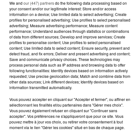
We and
our (447) partners
do the following data processing based on
26 février 2025
your consent and/or our legitimate interest: Store and/or access
ALERTE AUX GRANDES MARÉES CE WEEK-END
information on a device; Use limited data to select advertising; Create
profiles for personalised advertising; Use profiles to select personalised
Les grandes marées font leur retour sur la côte dès
advertising; Measure advertising performance; Measure content
ce vendredi 28 février et jusqu’au lundi 3 mars, avec
performance; Understand audiences through statistics or combinations
des coefficients atteignant 111. Si ce phénomène...
of data from different sources; Develop and improve services; Create
profiles to personalise content; Use profiles to select personalised
content; Use limited data to select content; Ensure security, prevent and
detect fraud, and fix errors; Deliver and present advertising and content;
Save and communicate privacy choices. These technologies may
process personal data such as IP address and browsing data to offer
following functionalities: Identify devices based on information actively
requested; Use precise geolocation data; Match and combine data from
other data sources; Link different devices; Identify devices based on
information transmitted automatically.
Vous pouvez accepter en cliquant sur "Accepter et fermer", ou affiner en
sélectionnant les finalités et/ou partenaires dans "Gérer mes choix".
Vous pouvez également refuser en cliquant sur "Continuer sans
accepter". Vos préférences ne s'appliqueront que pour ce site. Vous
pouvez mettre à jour vos choix, ou retirer votre consentement à tout
26 février 2025
moment via le lien "Gérer les cookies" situé en bas de chaque page.
DES RADARS INCENDIÉS DANS LA NUIT, LES
AUTEURS INCONNUS, LA SÉRIE...