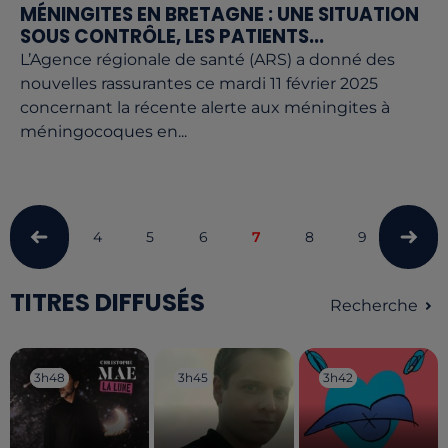
MÉNINGITES EN BRETAGNE : UNE SITUATION
SOUS CONTRÔLE, LES PATIENTS...
L’Agence régionale de santé (ARS) a donné des
nouvelles rassurantes ce mardi 11 février 2025
concernant la récente alerte aux méningites à
méningocoques en...
4
5
6
7
8
9
10
TITRES DIFFUSÉS
Recherche
3h48
3h48
3h45
3h45
3h42
3h42