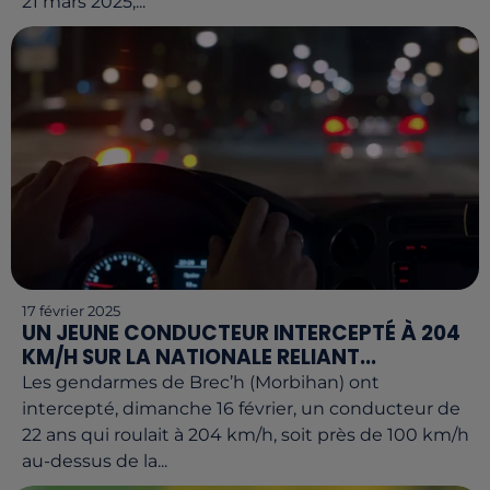
21 mars 2025,...
17 février 2025
UN JEUNE CONDUCTEUR INTERCEPTÉ À 204
KM/H SUR LA NATIONALE RELIANT...
Les gendarmes de Brec’h (Morbihan) ont
intercepté, dimanche 16 février, un conducteur de
22 ans qui roulait à 204 km/h, soit près de 100 km/h
au-dessus de la...