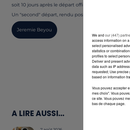
soit 10 jours après le départ officiel).
Un "second" départ, rendu possible grâce à son éq
Jeremie Beyou
We and
our (447) partn
access information on a 
select personalised ad
statistics or combinatio
profiles to select person
Deliver and present adv
data such as IP address 
requested; Use precise g
based on information tra
Vous pouvez accepter en 
mes choix". Vous pouvez
ce site. Vous pouvez met
bas de chaque page.
A LIRE AUSSI...
7 août 2026