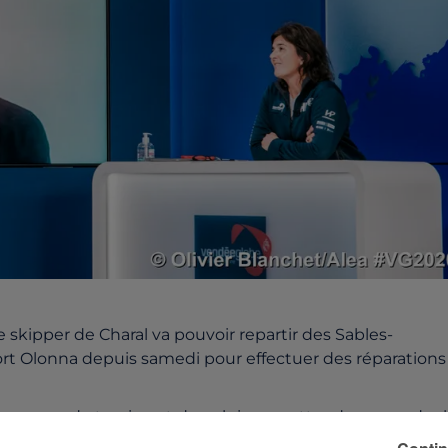
skipper de Charal va pouvoir repartir des Sables-
Port Olonna depuis samedi pour effectuer des réparations
ps record et qui vont donc lui permettre de reprendre l
s à quitter les Sables-d'Olonne jusqu'à ce mercredi 14h20