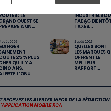
WEEK-END
MÉGOTS ET FEU
ROUGE SUR LES
DE FORÊT : LES
ROUTES : LE
INDUSTRIELS DU
GRAND OUEST SE
TABAC BIENTÔ
PRÉPARE À UN...
TAXÉS...
5 août 2026
5 août 2026
MANGER
QUELLES SONT
SAINEMENT
LES MARQUES Q
COÛTE 25 % PLUS
OFFRENT LE
CHER QU'IL Y A
MEILLEUR
CINQ ANS,
RAPPORT...
ALERTE L’ONU
T RECEVEZ LES ALERTES INFOS DE LA RÉDACTION
L'APPLICATION MOBILE RCA