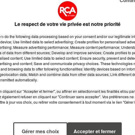
Contin
uipe, qui a mené des réparations en un temps record :
Le respect de votre vie privée est notre priorité
ers
do the following data processing based on your consent and/or our legitimate int
device; Use limited data to select advertising; Create profiles for personalised adver
vertising; Measure advertising performance; Measure content performance; Unders
ns of data from different sources; Develop and improve services; Create profiles to 
alised content; Use limited data to select content; Ensure security, prevent and detect
ertising and content; Save and communicate privacy choices. These technologies
and browsing data to offer following functionalities: Identify devices based on infor
eolocation data; Match and combine data from other data sources; Link different de
nsmitted automatically.
cliquant sur "Accepter et fermer", ou affiner en sélectionnant les finalités et/ou pa
 également refuser en cliquant sur "Continuer sans accepter". Vos préférences ne 
tre à jour vos choix, ou retirer votre consentement à tout moment via le lien "Gérer 
Gérer mes choix
Accepter et fermer
7 août 2026
6 août 2026