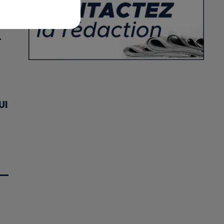
X
T
UI