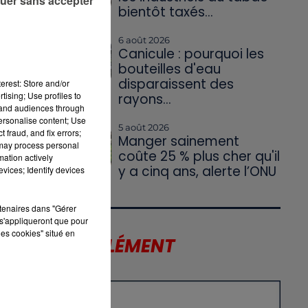
uer sans accepter
bientôt taxés...
6 août 2026
Canicule : pourquoi les
bouteilles d'eau
disparaissent des
erest: Store and/or
tising; Use profiles to
rayons...
tand audiences through
personalise content; Use
5 août 2026
 fraud, and fix errors;
Manger sainement
 may process personal
coûte 25 % plus cher qu'il
mation actively
y a cinq ans, alerte l’ONU
vices; Identify devices
rtenaires dans "Gérer
s'appliqueront que pour
les cookies" situé en
LE SUPPLÉMENT