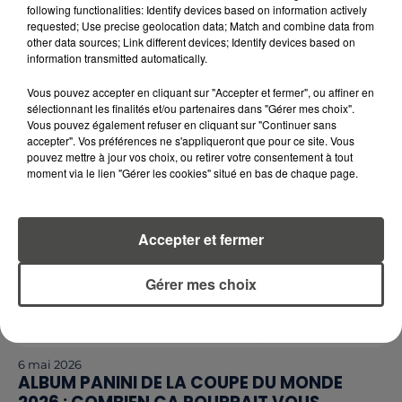
MAI À VÉLO 2026 : LA BRETAGNE ET LES PAYS
following functionalities: Identify devices based on information actively
DE LA LOIRE EN ROUE LIBRE...
requested; Use precise geolocation data; Match and combine data from
other data sources; Link different devices; Identify devices based on
Chaque année, Mai à Vélo transforme les routes,
information transmitted automatically.
pistes cyclables et centres-villes en terrains
d’exploration pour les amoureux de la petite reine.
Vous pouvez accepter en cliquant sur "Accepter et fermer", ou affiner en
sélectionnant les finalités et/ou partenaires dans "Gérer mes choix".
En...
Vous pouvez également refuser en cliquant sur "Continuer sans
accepter". Vos préférences ne s'appliqueront que pour ce site. Vous
pouvez mettre à jour vos choix, ou retirer votre consentement à tout
moment via le lien "Gérer les cookies" situé en bas de chaque page.
Accepter et fermer
Gérer mes choix
6 mai 2026
ALBUM PANINI DE LA COUPE DU MONDE