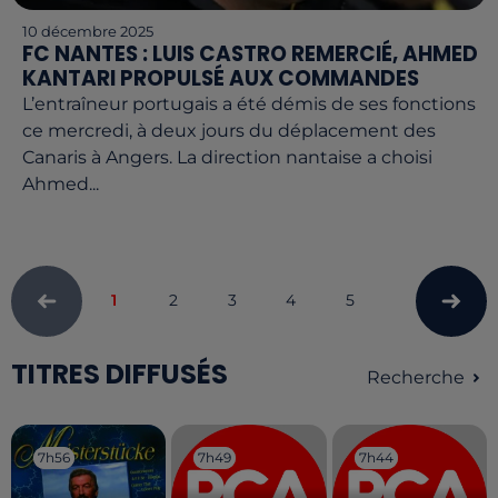
10 décembre 2025
FC NANTES : LUIS CASTRO REMERCIÉ, AHMED
KANTARI PROPULSÉ AUX COMMANDES
L’entraîneur portugais a été démis de ses fonctions
ce mercredi, à deux jours du déplacement des
Canaris à Angers. La direction nantaise a choisi
Ahmed...
1
2
3
4
5
TITRES DIFFUSÉS
Recherche
7h56
7h56
7h49
7h49
7h44
7h44