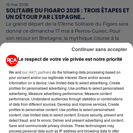
15 mai 2026
SOLITAIRE DU FIGARO 2026 : TROIS ÉTAPES ET
UN DÉTOUR PAR L'ESPAGNE...
Le grand départ de la 57ème Solitaire du Figaro sera
donné ce dimanche 17 mai à Perros-Guirec. Pour
son retour en Bretagne, la mythique course à la
voile...
Continuer sans accepter
Le respect de votre vie privée est notre priorité
We and
our (447) partners
do the following data processing based on
your consent and/or our legitimate interest: Store and/or access
information on a device; Use limited data to select advertising; Create
profiles for personalised advertising; Use profiles to select personalised
advertising; Measure advertising performance; Measure content
performance; Understand audiences through statistics or combinations
of data from different sources; Develop and improve services; Create
profiles to personalise content; Use profiles to select personalised
content; Use limited data to select content; Ensure security, prevent and
detect fraud, and fix errors; Deliver and present advertising and content;
Save and communicate privacy choices. These technologies may
7 mai 2026
process personal data such as IP address and browsing data to offer