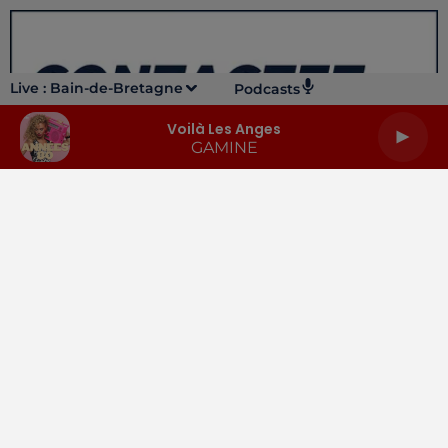
Live :
Bain-de-Bretagne
Podcasts
Voilà Les Anges
GAMINE
LA RADIO
INFOS
PODCASTS
RENDEZ-VOUS
PUBLICITÉ