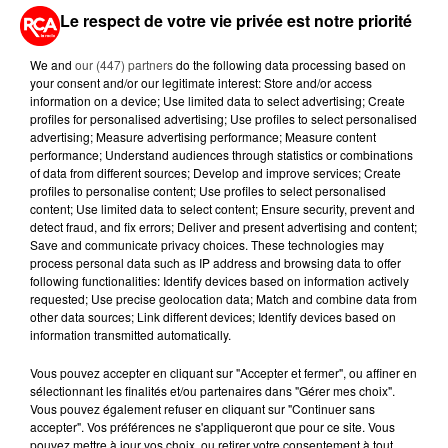
Le respect de votre vie privée est notre priorité
We and
our (447) partners
do the following data processing based on
your consent and/or our legitimate interest: Store and/or access
A LIRE AUSSI...
information on a device; Use limited data to select advertising; Create
profiles for personalised advertising; Use profiles to select personalised
advertising; Measure advertising performance; Measure content
28 juillet 2026
performance; Understand audiences through statistics or combinations
ÉQUIPE DE FRANCE : LE GRAND
of data from different sources; Develop and improve services; Create
CHANTIER QUI ATTEND ZINÉDINE
profiles to personalise content; Use profiles to select personalised
ZIDANE À...
content; Use limited data to select content; Ensure security, prevent and
detect fraud, and fix errors; Deliver and present advertising and content;
Save and communicate privacy choices. These technologies may
15 juillet 2026
process personal data such as IP address and browsing data to offer
LE RÊVE BLEU S'ENVOLE À DALLAS
following functionalities: Identify devices based on information actively
requested; Use precise geolocation data; Match and combine data from
other data sources; Link different devices; Identify devices based on
information transmitted automatically.
2 juillet 2026
Vous pouvez accepter en cliquant sur "Accepter et fermer", ou affiner en
FRANCE - PARAGUAY : CHAÎNES,
sélectionnant les finalités et/ou partenaires dans "Gérer mes choix".
HEURE, PARCOURS… TOUT
Vous pouvez également refuser en cliquant sur "Continuer sans
SAVOIR SUR LE 8E...
accepter". Vos préférences ne s'appliqueront que pour ce site. Vous
pouvez mettre à jour vos choix, ou retirer votre consentement à tout