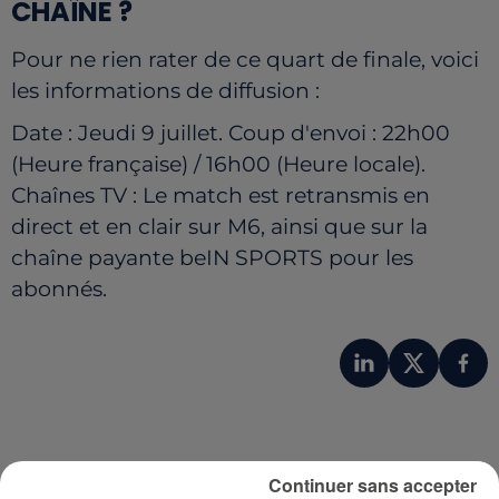
CHAÎNE ?
Pour ne rien rater de ce quart de finale, voici
les informations de diffusion :
Date : Jeudi 9 juillet.
Coup d'envoi : 22h00
(Heure française) / 16h00 (Heure locale).
Chaînes TV : Le match est retransmis en
direct et en clair sur M6, ainsi que sur la
chaîne payante beIN SPORTS pour les
abonnés.
Continuer sans accepter