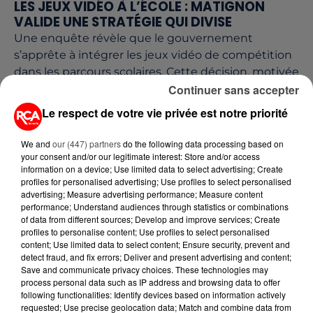
LES JEUX VIDÉO À L’ÉCOLE : MATIGNON
VALIDE UNE STRATÉGIE QUI DIVISE
Une enquête révèle que le gouvernement
s’apprête à intégrer les jeux vidéo de compétition
dans les parcours scolaires. Cette décision, motivée
par des enjeux...
Continuer sans accepter
Le respect de votre vie privée est notre priorité
We and
our (447) partners
do the following data processing based on
your consent and/or our legitimate interest: Store and/or access
information on a device; Use limited data to select advertising; Create
profiles for personalised advertising; Use profiles to select personalised
advertising; Measure advertising performance; Measure content
performance; Understand audiences through statistics or combinations
of data from different sources; Develop and improve services; Create
profiles to personalise content; Use profiles to select personalised
content; Use limited data to select content; Ensure security, prevent and
detect fraud, and fix errors; Deliver and present advertising and content;
Save and communicate privacy choices. These technologies may
process personal data such as IP address and browsing data to offer
30 avril 2026
following functionalities: Identify devices based on information actively
POUVOIR D'ACHAT : LE REPAS À 1 € DU
requested; Use precise geolocation data; Match and combine data from