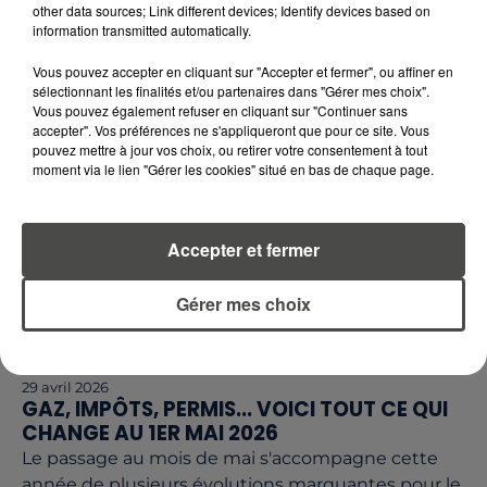
CROUS ACCESSIBLE À TOUS DÈS LE...
other data sources; Link different devices; Identify devices based on
C'est une mesure historique pour le portefeuille des
information transmitted automatically.
étudiants. À compter du lundi 4 mai, le tarif social 1
Vous pouvez accepter en cliquant sur "Accepter et fermer", ou affiner en
euro du CROUS sera accessibles à tous les étudiants
sélectionnant les finalités et/ou partenaires dans "Gérer mes choix".
Vous pouvez également refuser en cliquant sur "Continuer sans
accepter". Vos préférences ne s'appliqueront que pour ce site. Vous
pouvez mettre à jour vos choix, ou retirer votre consentement à tout
moment via le lien "Gérer les cookies" situé en bas de chaque page.
Accepter et fermer
Gérer mes choix
29 avril 2026
GAZ, IMPÔTS, PERMIS... VOICI TOUT CE QUI
CHANGE AU 1ER MAI 2026
Le passage au mois de mai s'accompagne cette
année de plusieurs évolutions marquantes pour le