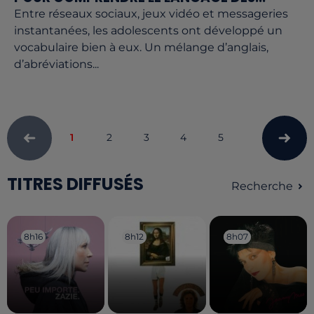
Entre réseaux sociaux, jeux vidéo et messageries
instantanées, les adolescents ont développé un
vocabulaire bien à eux. Un mélange d’anglais,
d’abréviations...
1
2
3
4
5
TITRES DIFFUSÉS
Recherche
8h16
8h16
8h12
8h12
8h07
8h07