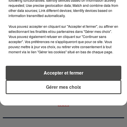
following functionalities: Identify devices based on information actively
15 juillet 2026
requested; Use precise geolocation data; Match and combine data from
GRANDES MARÉES DE L'ÉTÉ :
other data sources; Link different devices; Identify devices based on
SIFFLETS, CIRÉS JAUNES ET
information transmitted automatically.
BALISES,...
Vous pouvez accepter en cliquant sur "Accepter et fermer", ou affiner en
sélectionnant les finalités et/ou partenaires dans "Gérer mes choix".
13 juillet 2026
Vous pouvez également refuser en cliquant sur "Continuer sans
CANICULE ET SÉCHERESSE : LES
accepter". Vos préférences ne s'appliqueront que pour ce site. Vous
APICULTEURS S'INQUIÈTENT
pouvez mettre à jour vos choix, ou retirer votre consentement à tout
D'UNE RÉCOLTE...
moment via le lien "Gérer les cookies" situé en bas de chaque page.
Accepter et fermer
RETROUVEZ TOUTE L'ACTU DE LA RÉGION ET
Gérer mes choix
RECEVEZ LES ALERTES INFOS DE LA RÉDACTION
EN TÉLÉCHARGEANT L'APPLICATION MOBILE
RCA