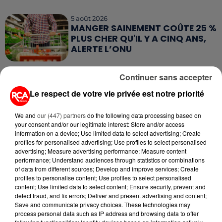
5 août 2026
MANGER SAINEMENT COÛTE 25 %
PLUS CHER QU'IL Y A CINQ ANS,
ALERTE L’ONU
22 juillet 2026
Continuer sans accepter
RÉSEAUX SOCIAUX : LES MOINS
DE 15 ANS BIENTÔT
Le respect de votre vie privée est notre priorité
DÉCONNECTÉS
We and
our (447) partners
do the following data processing based on
17 juillet 2026
your consent and/or our legitimate interest: Store and/or access
CLIMAT : LES ÉMISSIONS DE GAZ
information on a device; Use limited data to select advertising; Create
profiles for personalised advertising; Use profiles to select personalised
À EFFET DE SERRE ONT
advertising; Measure advertising performance; Measure content
NETTEMENT BAISSÉ...
performance; Understand audiences through statistics or combinations
of data from different sources; Develop and improve services; Create
16 juillet 2026
profiles to personalise content; Use profiles to select personalised
AFFAIRE JUBILLAR : VERS LA FIN
content; Use limited data to select content; Ensure security, prevent and
D'UNE ENQUÊTE QUI DURE DEPUIS
detect fraud, and fix errors; Deliver and present advertising and content;
Save and communicate privacy choices. These technologies may
2020
process personal data such as IP address and browsing data to offer