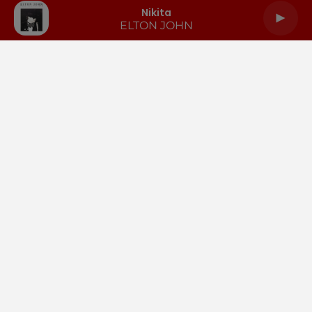
Nikita
ELTON JOHN
LA RADIO
INFOS
PODCASTS
RENDEZ-VOUS
PUBLICITÉ
Gestion des cookies
Mentions légales
Espace presse
Téléchargez l'appli