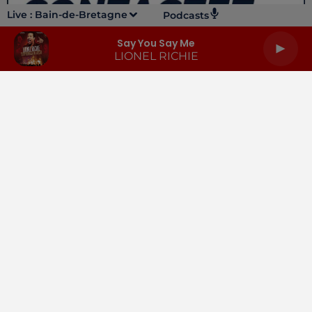
Live :
Bain-de-Bretagne
Podcasts
Say You Say Me
LIONEL RICHIE
LA RADIO
INFOS
PODCASTS
RENDEZ-VOUS
PUBLICITÉ
Gestion des cookies
Mentions légales