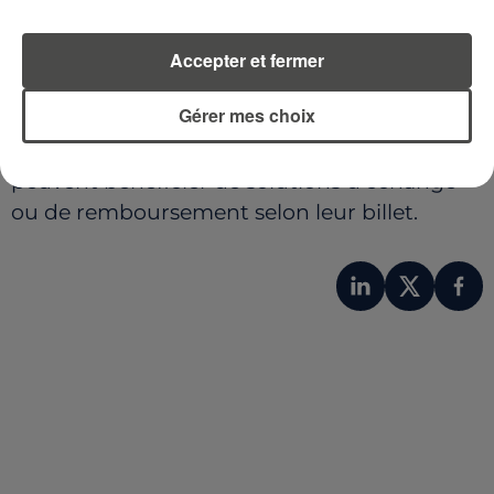
les sites TER régionaux ainsi que les
affichages en gare.
Accepter et fermer
La SNCF précise que les voyageurs
Gérer mes choix
concernés par une annulation sont
normalement informés directement et
peuvent bénéficier de solutions d'échange
ou de remboursement selon leur billet.