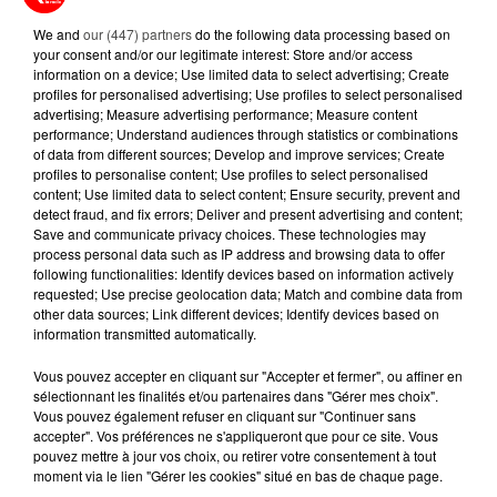
baccalauréat et alors que de nombreux
We and
our (447) partners
do the following data processing based on
déplacements professionnels et touristiques
your consent and/or our legitimate interest: Store and/or access
sont programmés dans le Grand Ouest.
information on a device; Use limited data to select advertising; Create
profiles for personalised advertising; Use profiles to select personalised
Même si la SNCF assure vouloir limiter
advertising; Measure advertising performance; Measure content
performance; Understand audiences through statistics or combinations
l'impact pour les voyageurs, cette grève
of data from different sources; Develop and improve services; Create
profiles to personalise content; Use profiles to select personalised
marque le premier mouvement social
content; Use limited data to select content; Ensure security, prevent and
d'ampleur depuis plusieurs mois et rappelle
detect fraud, and fix errors; Deliver and present advertising and content;
Save and communicate privacy choices. These technologies may
les tensions qui entourent l'ouverture à la
process personal data such as IP address and browsing data to offer
concurrence du transport ferroviaire
following functionalities: Identify devices based on information actively
requested; Use precise geolocation data; Match and combine data from
français.
other data sources; Link different devices; Identify devices based on
information transmitted automatically.
COMMENT CONNAÎTRE SON TRAIN
EN TEMPS RÉEL ?
Vous pouvez accepter en cliquant sur "Accepter et fermer", ou affiner en
sélectionnant les finalités et/ou partenaires dans "Gérer mes choix".
Vous pouvez également refuser en cliquant sur "Continuer sans
Les voyageurs sont invités à consulter
accepter". Vos préférences ne s'appliqueront que pour ce site. Vous
régulièrement les informations de
pouvez mettre à jour vos choix, ou retirer votre consentement à tout
moment via le lien "Gérer les cookies" situé en bas de chaque page.
circulation sur l'application SNCF Connect,