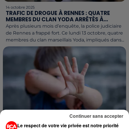
14 octobre 2025
TRAFIC DE DROGUE À RENNES : QUATRE
MEMBRES DU CLAN YODA ARRÊTÉS À...
Après plusieurs mois d’enquête, la police judiciaire
de Rennes a frappé fort. Ce lundi 13 octobre, quatre
membres du clan marseillais Yoda, impliqués dans...
Continuer sans accepter
14 octobre 2025
Le respect de votre vie privée est notre priorité
BÉBÉ DÉCÉDÉ EN LOIRE-ATLANTIQUE.