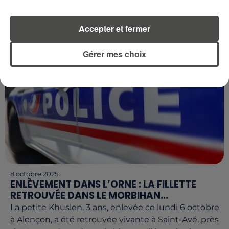
agressée par une camarade ce jeudi 9 octobre, dans
un établissement privé du centre de Rennes. La
Accepter et fermer
scène aurait été...
Gérer mes choix
8 octobre 2025
ENLÈVEMENT DANS L’ORNE : LA FILLETTE
RETROUVÉE DANS LE MORBIHAN...
La petite Khuslen, 3 ans, enlevée ce lundi 6 octobre
à Alençon, a été retrouvée vivante à Saint-Avé, près