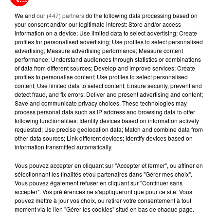
ENFANCE EN DANGER DANS LE GRAND...
We and
our (447) partners
do the following data processing based on
Un bébé de huit mois est décédé à Châteaubriant
your consent and/or our legitimate interest: Store and/or access
(Loire-Atlantique) vendredi 10 octobre. Ce drame
information on a device; Use limited data to select advertising; Create
remet en lumière le rôle crucial des cellules...
profiles for personalised advertising; Use profiles to select personalised
advertising; Measure advertising performance; Measure content
performance; Understand audiences through statistics or combinations
of data from different sources; Develop and improve services; Create
profiles to personalise content; Use profiles to select personalised
content; Use limited data to select content; Ensure security, prevent and
detect fraud, and fix errors; Deliver and present advertising and content;
Save and communicate privacy choices. These technologies may
process personal data such as IP address and browsing data to offer
following functionalities: Identify devices based on information actively
requested; Use precise geolocation data; Match and combine data from
other data sources; Link different devices; Identify devices based on
information transmitted automatically.
Vous pouvez accepter en cliquant sur "Accepter et fermer", ou affiner en
sélectionnant les finalités et/ou partenaires dans "Gérer mes choix".
10 octobre 2025
Vous pouvez également refuser en cliquant sur "Continuer sans
RENNES : UNE COLLÉGIENNE FRAPPÉE DANS
accepter". Vos préférences ne s'appliqueront que pour ce site. Vous
LA COUR D’UN COLLÈGE
pouvez mettre à jour vos choix, ou retirer votre consentement à tout
moment via le lien "Gérer les cookies" situé en bas de chaque page.
Une adolescente de 15 ans a été violemment