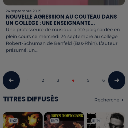
24 septembre 2025
NOUVELLE AGRESSION AU COUTEAU DANS
UN COLLÈGE : UNE ENSEIGNANTE...
Une professeure de musique a été poignardée en
plein cours ce mercredi 24 septembre au collège
Robert-Schuman de Benfeld (Bas-Rhin). L’auteur
présumé, un...
1
2
3
4
5
6
7
TITRES DIFFUSÉS
Recherche
5h21
5h21
5h17
5h17
5h14
5h14