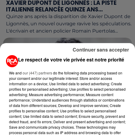
XAVIER DUPONT DE LIGONNÈS : LA PISTE
ITALIENNE RELANCÉE QUINZE ANS...
Quinze ans après la disparition de Xavier Dupont de
Ligonnès, un nouvel ouvrage ravive les spéculations.
L'écrivain et ancien policier Romain Puertolas...
Continuer sans accepter
Le respect de votre vie privée est notre priorité
We and
our (447) partners
do the following data processing based on
your consent and/or our legitimate interest: Store and/or access
information on a device; Use limited data to select advertising; Create
profiles for personalised advertising; Use profiles to select personalised
advertising; Measure advertising performance; Measure content
performance; Understand audiences through statistics or combinations
of data from different sources; Develop and improve services; Create
profiles to personalise content; Use profiles to select personalised
1er juin 2026
content; Use limited data to select content; Ensure security, prevent and
PATRICK BRUEL CONTRAINT D'ANNULER SA
detect fraud, and fix errors; Deliver and present advertising and content;
Save and communicate privacy choices. These technologies may
TOURNÉE : LES ACCUSATIONS QUI...
process personal data such as IP address and browsing data to offer