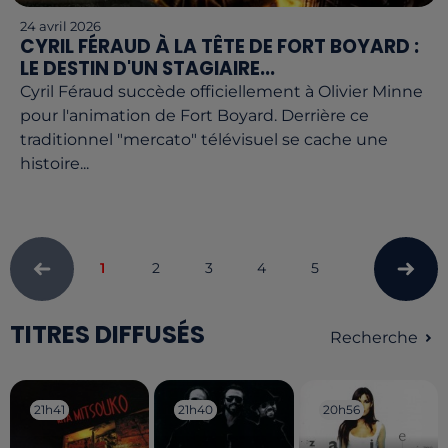
24 avril 2026
CYRIL FÉRAUD À LA TÊTE DE FORT BOYARD :
LE DESTIN D'UN STAGIAIRE...
Cyril Féraud succède officiellement à Olivier Minne
pour l'animation de Fort Boyard. Derrière ce
traditionnel "mercato" télévisuel se cache une
histoire...
1
2
3
4
5
TITRES DIFFUSÉS
Recherche
21h41
21h41
21h40
21h40
20h56
20h56