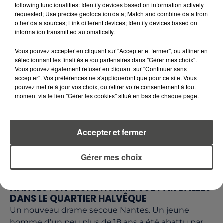
Visé par plusieurs plaintes et enquêtes pour des
following functionalities: Identify devices based on information actively
faits présumés de viols et d'agressions sexuelles
requested; Use precise geolocation data; Match and combine data from
other data sources; Link different devices; Identify devices based on
qu'il conteste, Patrick Bruel a pris la décision
information transmitted automatically.
d'annuler...
Vous pouvez accepter en cliquant sur "Accepter et fermer", ou affiner en
sélectionnant les finalités et/ou partenaires dans "Gérer mes choix".
Vous pouvez également refuser en cliquant sur "Continuer sans
accepter". Vos préférences ne s'appliqueront que pour ce site. Vous
pouvez mettre à jour vos choix, ou retirer votre consentement à tout
moment via le lien "Gérer les cookies" situé en bas de chaque page.
Accepter et fermer
Gérer mes choix
27 mai 2026
NANTES : UN JEUNE HOMME TUÉ PAR BALLES
DANS LE QUARTIER HALVÊQUE
Un nouveau drame secoue Nantes. Un jeune
homme d’un peu plus de 18 ans a été abattu par