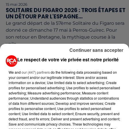
15 mai 2026
SOLITAIRE DU FIGARO 2026 : TROIS ÉTAPES ET
UN DÉTOUR PAR L'ESPAGNE...
Le grand départ de la 57ème Solitaire du Figaro sera
donné ce dimanche 17 mai à Perros-Guirec. Pour
son retour en Bretagne, la mythique course à la
voile...
Continuer sans accepter
Le respect de votre vie privée est notre priorité
We and
our (447) partners
do the following data processing based on
your consent and/or our legitimate interest: Store and/or access
information on a device; Use limited data to select advertising; Create
profiles for personalised advertising; Use profiles to select personalised
advertising; Measure advertising performance; Measure content
performance; Understand audiences through statistics or combinations
of data from different sources; Develop and improve services; Create
profiles to personalise content; Use profiles to select personalised
content; Use limited data to select content; Ensure security, prevent and
detect fraud, and fix errors; Deliver and present advertising and content;
Save and communicate privacy choices. These technologies may
7 mai 2026