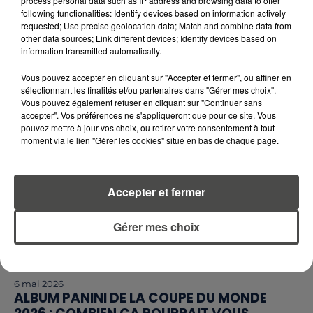
process personal data such as IP address and browsing data to offer
MAI À VÉLO 2026 : LA BRETAGNE ET LES PAYS
following functionalities: Identify devices based on information actively
DE LA LOIRE EN ROUE LIBRE...
requested; Use precise geolocation data; Match and combine data from
Chaque année, Mai à Vélo transforme les routes,
other data sources; Link different devices; Identify devices based on
information transmitted automatically.
pistes cyclables et centres-villes en terrains
d’exploration pour les amoureux de la petite reine.
Vous pouvez accepter en cliquant sur "Accepter et fermer", ou affiner en
En...
sélectionnant les finalités et/ou partenaires dans "Gérer mes choix".
Vous pouvez également refuser en cliquant sur "Continuer sans
accepter". Vos préférences ne s'appliqueront que pour ce site. Vous
pouvez mettre à jour vos choix, ou retirer votre consentement à tout
moment via le lien "Gérer les cookies" situé en bas de chaque page.
Accepter et fermer
Gérer mes choix
6 mai 2026
ALBUM PANINI DE LA COUPE DU MONDE