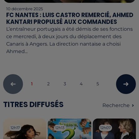
10 décembre 2025
FC NANTES : LUIS CASTRO REMERCIÉ, AHMED
KANTARI PROPULSÉ AUX COMMANDES
L’entraîneur portugais a été démis de ses fonctions
ce mercredi, à deux jours du déplacement des
Canaris à Angers. La direction nantaise a choisi
Ahmed...
1
2
3
4
5
TITRES DIFFUSÉS
Recherche
12h17
12h17
12h13
12h13
12h07
12h07