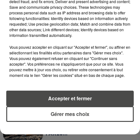
detect fraud, and fix errors; Deliver and present advertising and content;
Save and communicate privacy choices. These technologies may
process personal data such as IP address and browsing data to offer
following functionalities: Identify devices based on information actively
requested; Use precise geolocation data; Match and combine data from
A LIRE AUSSI...
other data sources; Link different devices; Identify devices based on
information transmitted automatically.
Vous pouvez accepter en cliquant sur "Accepter et fermer", ou affiner en
7 août 2026
sélectionnant les finalités et/ou partenaires dans "Gérer mes choix".
PETIT-DÉJEUNER : EST-IL
Vous pouvez également refuser en cliquant sur "Continuer sans
VRAIMENT OBLIGATOIRE DE
accepter". Vos préférences ne s'appliqueront que pour ce site. Vous
MANGER LE MATIN ?
pouvez mettre à jour vos choix, ou retirer votre consentement à tout
moment via le lien "Gérer les cookies" situé en bas de chaque page.
7 août 2026
WEEK-END ROUGE SUR LES
ROUTES : LE GRAND OUEST SE
Accepter et fermer
PRÉPARE À UN...
Gérer mes choix
6 août 2026
MÉGOTS ET FEUX DE FORÊT : LES
INDUSTRIELS DU TABAC BIENTÔT
TAXÉS...