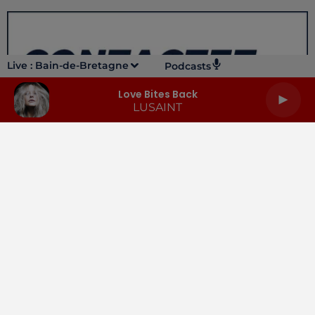
Live :
Bain-de-Bretagne
Podcasts
Love Bites Back
LUSAINT
LA RADIO
INFOS
PODCASTS
RENDEZ-VOUS
PUBLICITÉ