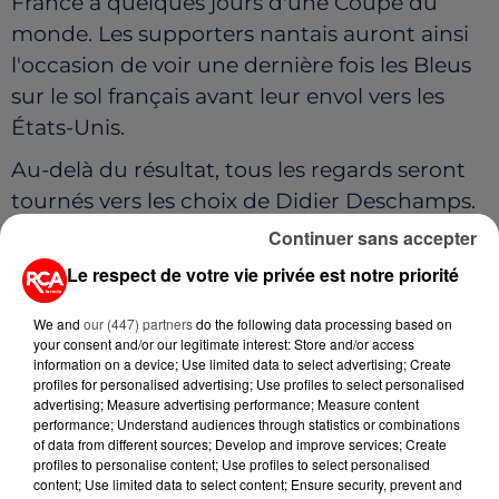
France à quelques jours d'une Coupe du
monde. Les supporters nantais auront ainsi
l'occasion de voir une dernière fois les Bleus
sur le sol français avant leur envol vers les
États-Unis.
Au-delà du résultat, tous les regards seront
tournés vers les choix de Didier Deschamps.
Car ce jeudi soir, à Nantes, certains joueurs
Continuer sans accepter
jouent peut-être leur place dans l'équipe qui
Le respect de votre vie privée est notre priorité
débutera le Mondial.
We and
our (447) partners
do the following data processing based on
your consent and/or our legitimate interest: Store and/or access
information on a device; Use limited data to select advertising; Create
profiles for personalised advertising; Use profiles to select personalised
advertising; Measure advertising performance; Measure content
performance; Understand audiences through statistics or combinations
of data from different sources; Develop and improve services; Create
profiles to personalise content; Use profiles to select personalised
content; Use limited data to select content; Ensure security, prevent and