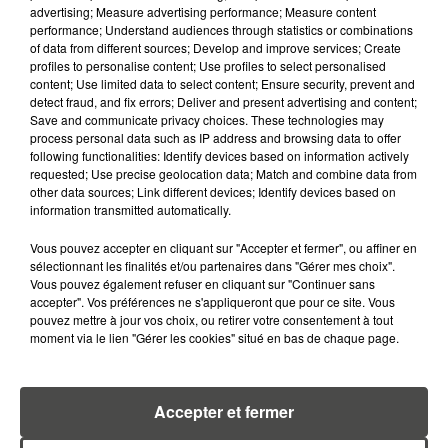
advertising; Measure advertising performance; Measure content
performance; Understand audiences through statistics or combinations
of data from different sources; Develop and improve services; Create
profiles to personalise content; Use profiles to select personalised
LOUISE MARAVAL, VICE-CHAMPIONNE
content; Use limited data to select content; Ensure security, prevent and
detect fraud, and fix errors; Deliver and present advertising and content;
D'EUROPE DU 400M HAIES, INVITÉE DE...
Save and communicate privacy choices. These technologies may
Ma Région Olympique
process personal data such as IP address and browsing data to offer
following functionalities: Identify devices based on information actively
requested; Use precise geolocation data; Match and combine data from
other data sources; Link different devices; Identify devices based on
information transmitted automatically.
Vous pouvez accepter en cliquant sur "Accepter et fermer", ou affiner en
sélectionnant les finalités et/ou partenaires dans "Gérer mes choix".
Vous pouvez également refuser en cliquant sur "Continuer sans
accepter". Vos préférences ne s'appliqueront que pour ce site. Vous
pouvez mettre à jour vos choix, ou retirer votre consentement à tout
moment via le lien "Gérer les cookies" situé en bas de chaque page.
Accepter et fermer