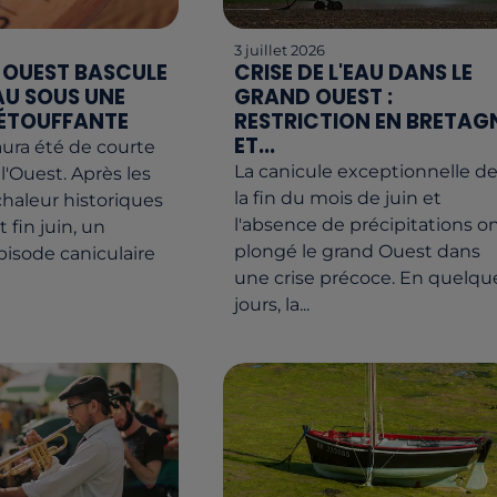
3 juillet 2026
 OUEST BASCULE
CRISE DE L'EAU DANS LE
U SOUS UNE
GRAND OUEST :
ÉTOUFFANTE
RESTRICTION EN BRETAG
ET...
aura été de courte
La canicule exceptionnelle d
l'Ouest. Après les
la fin du mois de juin et
haleur historiques
l'absence de précipitations o
t fin juin, un
plongé le grand Ouest dans
pisode caniculaire
une crise précoce. En quelqu
jours, la...