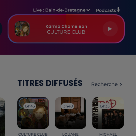
Live :
Bain-de-Bretagne
Podcasts
Karma Chameleon
CULTURE CLUB
TITRES DIFFUSÉS
Recherche
13h43
13h43
13h40
13h40
13h35
13h35
CULTURE CLUB
LOUANE
MICHAEL