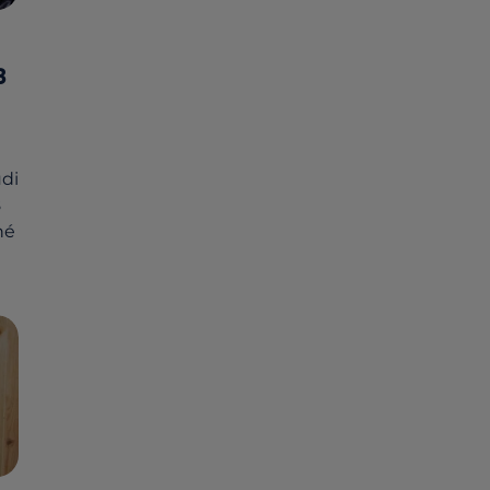
8
udi
8
hé