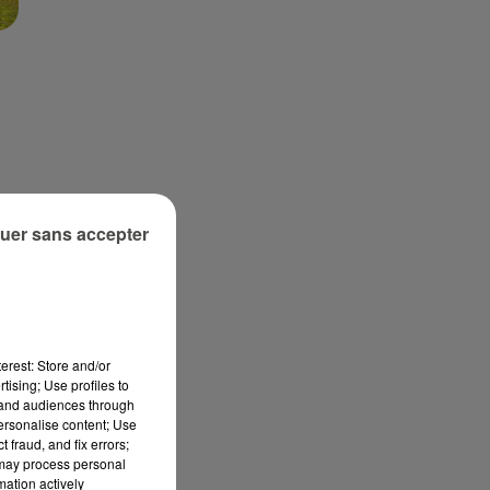
e
uer sans accepter
erest: Store and/or
tising; Use profiles to
tand audiences through
personalise content; Use
 fraud, and fix errors;
 may process personal
mation actively