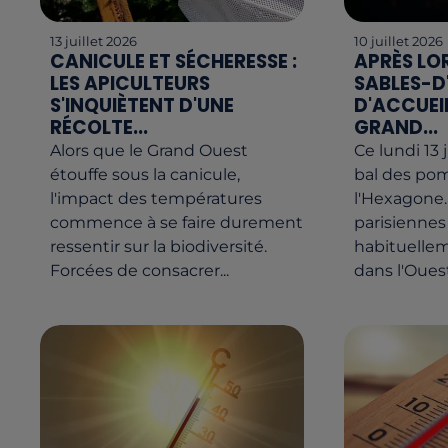
13 juillet 2026
10 juillet 2026
CANICULE ET SÉCHERESSE :
APRÈS LOR
LES APICULTEURS
SABLES-D
S'INQUIÈTENT D'UNE
D'ACCUEIL
RÉCOLTE...
GRAND...
Alors que le Grand Ouest
Ce lundi 13 j
étouffe sous la canicule,
bal des po
l'impact des températures
l'Hexagone.
commence à se faire durement
parisiennes
ressentir sur la biodiversité.
habituellem
Forcées de consacrer...
dans l'Ouest.