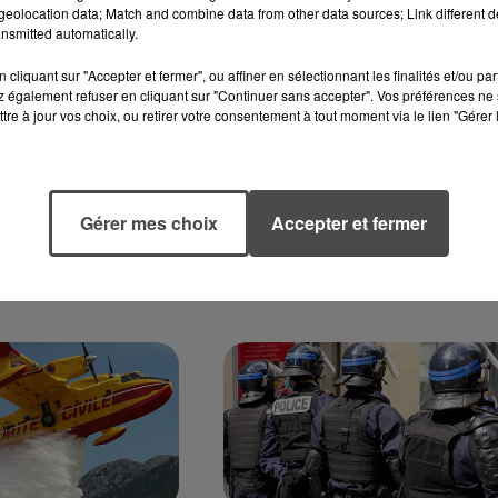
eolocation data; Match and combine data from other data sources; Link different de
nsmitted automatically.
9 juin 2026
FÊTE SES 130 ANS,
LES SAPEURS-POMPIERS 
cliquant sur "Accepter et fermer", ou affiner en sélectionnant les finalités et/ou pa
 également refuser en cliquant sur "Continuer sans accepter". Vos préférences ne 
TS D'UN
FRANCE SE DÉFIENT À
tre à jour vos choix, ou retirer votre consentement à tout moment via le lien "Gérer 
T HISTORIQUE
PONTIVY POUR LE 10E...
Le Morbihan devient le centr
896, les chantiers
du sauvetage d'urgence. Du 
nçaient à Nantes le
au 12 juin 2026, Pontivy
Gérer mes choix
Accepter et fermer
30 ans plus tard, ce
accueille le 10e Challenge
 coque d'acier est le
National de Secours Routier e
 voilier de sa...
de Secours et...