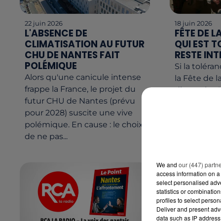
22 juin 2026
18 juin 2026
L'ABSENCE DE
FÊTE DE L
CLIMATISATION AU FUTUR
QUI EST T
CHU DE NANTES FAIT
RESTE INT
POLÉMIQUE
Si la toléra
Alors qu'une canicule intense
la Fête de 
frappe la France, le projet du
dimanche 21
futur CHU de Nantes (prévu
une zone de
pour 2028) suscite une vive
Horaires, dé
polémique. En cause : le choix
voici les...
de ne pas...
We and
our (447) partn
access information on a 
select personalised ad
statistics or combinatio
profiles to select person
Deliver and present adv
data such as IP address 