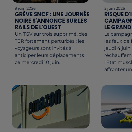
9 juin 2026
5 juin 2026
GRÈVE SNCF : UNE JOURNÉE
RISQUE D'
NOIRE S'ANNONCE SUR LES
CAMPAGNE
RAILS DE L'OUEST
LE GRAND 
Un TGV sur trois supprimé, des
La campagn
TER fortement perturbés : les
les feux de 
voyageurs sont invités à
jeudi 4 juin
anticiper leurs déplacements
réchauffem
ce mercredi 10 juin.
l’État musc
affronter un