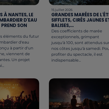
15 juillet 2026
S À NANTES, LE
GRANDES MARÉES DE L'ÉTÉ
MBARDIER D'EAU
SIFFLETS, CIRÉS JAUNES E
 PREND SON
BALISES,...
Des coefficients de marée
s éléments du futur
exceptionnels, grimpant
ombardier d'eau
jusqu'à 100, sont attendus su
nçu à partir d'un
nos côtes jusqu'à samedi. Po
gne, viennent de
profiter du spectacle, il est
antes. Un projet
indispensable...
...