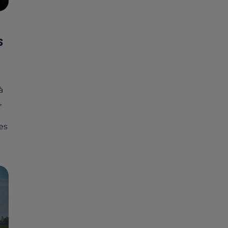
S
à
,
es