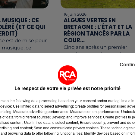
16 juin 2026
A MUSIQUE : CE
ALGUES VERTES EN
OLÉRÉ (ET CE QUI
BRETAGNE : L’ÉTAT ET LA
ERDIT)
RÉGION TANCÉS PAR LA
COUR...
nce est de mise pour
Cinq ans après un premier
la musique, ce
avertissement, les magistrats
 juin ne sera pas
financiers haussent le ton fac
 non-droit.
Contin
à la prolifération des algues
cibels et terrasses :
vertes. Selon un rapport de la
Cour des...
Le respect de votre vie privée est notre priorité
ers
do the following data processing based on your consent and/or our legitimate int
device; Use limited data to select advertising; Create profiles for personalised adver
vertising; Measure advertising performance; Measure content performance; Unders
ns of data from different sources; Develop and improve services; Create profiles to 
alised content; Use limited data to select content; Ensure security, prevent and detect
ertising and content; Save and communicate privacy choices. These technologies
and browsing data to offer following functionalities: Identify devices based on infor