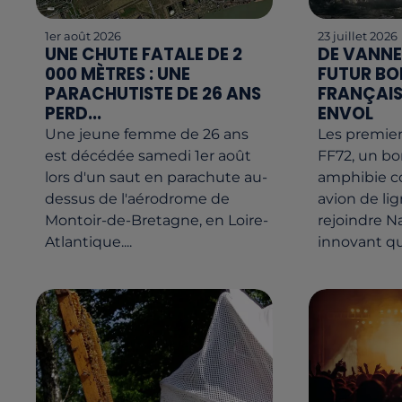
1er août 2026
23 juillet 2026
UNE CHUTE FATALE DE 2
DE VANNE
000 MÈTRES : UNE
FUTUR BO
PARACHUTISTE DE 26 ANS
FRANÇAIS
PERD...
ENVOL
Une jeune femme de 26 ans
Les premier
est décédée samedi 1er août
FF72, un b
lors d'un saut en parachute au-
amphibie co
dessus de l'aérodrome de
avion de li
Montoir-de-Bretagne, en Loire-
rejoindre N
Atlantique....
innovant qui