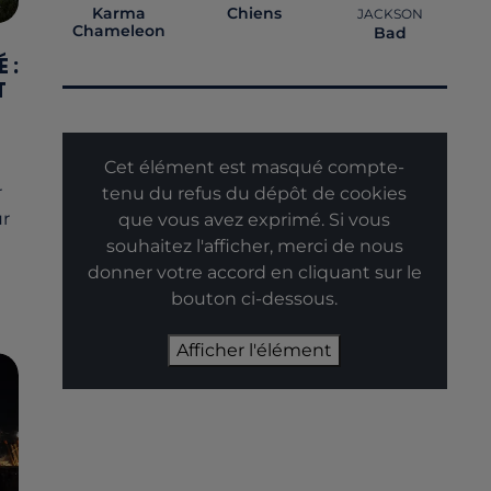
Karma
Chiens
JACKSON
Chameleon
Bad
 :
T
Cet élément est masqué compte-
r
tenu du refus du dépôt de cookies
ur
que vous avez exprimé. Si vous
souhaitez l'afficher, merci de nous
donner votre accord en cliquant sur le
bouton ci-dessous.
Afficher l'élément