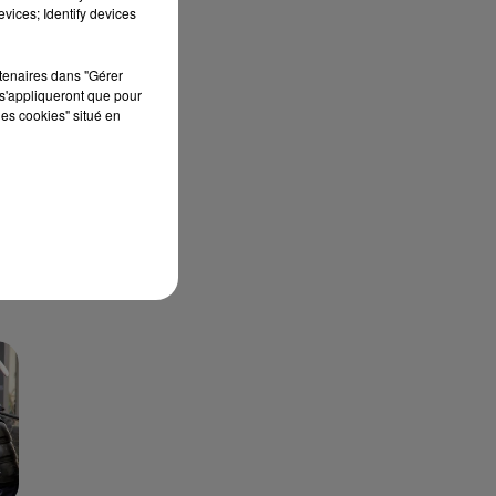
vices; Identify devices
DE
rtenaires dans "Gérer
s'appliqueront que pour
les cookies" situé en
e
10
t