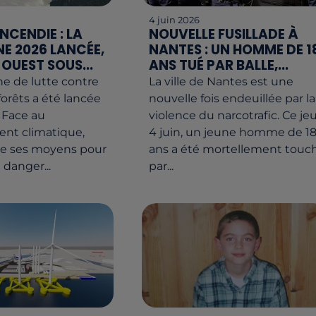
4 juin 2026
INCENDIE : LA
NOUVELLE FUSILLADE À
 2026 LANCÉE,
NANTES : UN HOMME DE 1
OUEST SOUS...
ANS TUÉ PAR BALLE,...
e de lutte contre
La ville de Nantes est une
forêts a été lancée
nouvelle fois endeuillée par la
. Face au
violence du narcotrafic. Ce je
ent climatique,
4 juin, un jeune homme de 1
le ses moyens pour
ans a été mortellement touc
 danger...
par...