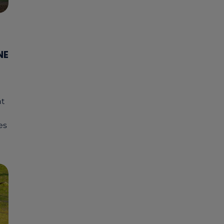
NE
e
nt
es